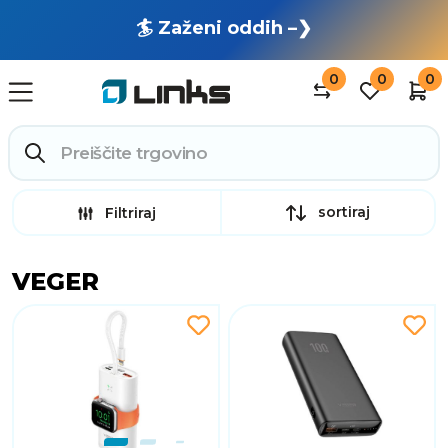
🏄 Zaženi oddih –❯
0
0
0
sortiraj
Filtriraj
VEGER