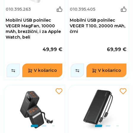
010.395.263
010.395.405
Mobilni USB polnilec
Mobilni USB polnilec
VEGER MagFan, 10000
VEGER T100, 20000 mAh,
mAh, brezžični, i za Apple
črni
Watch, beli
49,99 €
69,99 €
V košarico
V košarico