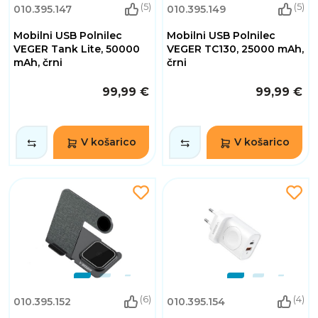
(5)
(5)
010.395.147
010.395.149
Mobilni USB Polnilec
Mobilni USB Polnilec
VEGER Tank Lite, 50000
VEGER TC130, 25000 mAh,
mAh, črni
črni
99,99 €
99,99 €
V košarico
V košarico
(6)
(4)
010.395.152
010.395.154