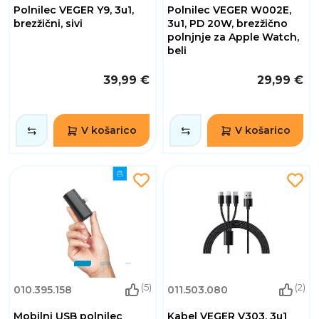
Polnilec VEGER Y9, 3u1,
Polnilec VEGER W002E,
brezžični, sivi
3u1, PD 20W, brezžično
polnjnje za Apple Watch,
beli
39,99 €
29,99 €
V košarico
V košarico
(5)
(2)
010.395.158
011.503.080
Mobilni USB polnilec
Kabel VEGER V303, 3u1