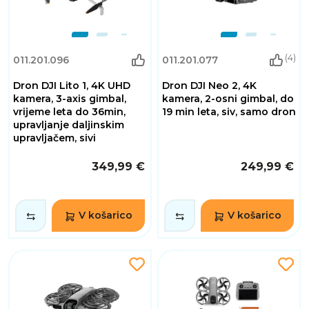
(4)
011.201.096
011.201.077
Dron DJI Lito 1, 4K UHD
Dron DJI Neo 2, 4K
kamera, 3-axis gimbal,
kamera, 2-osni gimbal, do
vrijeme leta do 36min,
19 min leta, siv, samo dron
upravljanje daljinskim
upravljačem, sivi
349,99 €
249,99 €
V košarico
V košarico