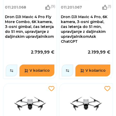
(9)
(1)
011.201.068
011.201.067
Dron DJI Mavic 4 Pro Fly
Dron DJI Mavic 4 Pro, 6K
More Combo, 6K kamera,
kamera, 3-osni gimbal,
3-osni gimbal, čas letenja
čas letenja do 51 min,
do 51 min, upravljanje z
upravljanje z daljinskim
daljinskim upravljalnikom
upravljalnikomAsk
ChatGPT
2.799,99 €
2.199,99 €
V košarico
V košarico