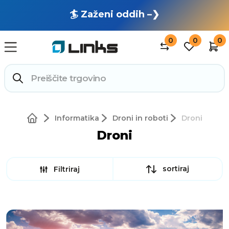
🏄 Zaženi oddih –❯
0
0
0
Informatika
Droni in roboti
Droni
Droni
sortiraj
Filtriraj