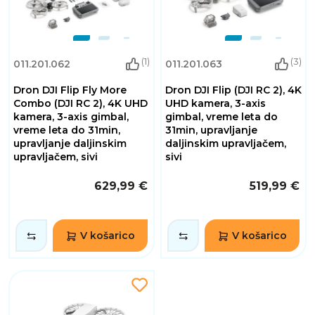
(1)
(3)
011.201.062
011.201.063
Dron DJI Flip Fly More
Dron DJI Flip (DJI RC 2), 4K
Combo (DJI RC 2), 4K UHD
UHD kamera, 3-axis
kamera, 3-axis gimbal,
gimbal, vreme leta do
vreme leta do 31min,
31min, upravljanje
upravljanje daljinskim
daljinskim upravljačem,
upravljačem, sivi
sivi
629,99 €
519,99 €
V košarico
V košarico