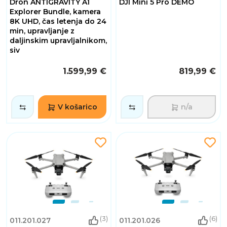
Dron ANTIGRAVITY A1
DJI Mini 5 Pro DEMO
Explorer Bundle, kamera
8K UHD, čas letenja do 24
min, upravljanje z
daljinskim upravljalnikom,
siv
1.599,99 €
819,99 €
V košarico
n/a
(3)
(6)
011.201.027
011.201.026