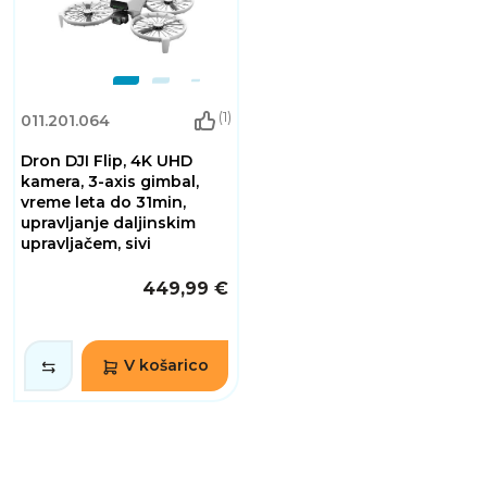
(1)
011.201.064
Dron DJI Flip, 4K UHD
kamera, 3-axis gimbal,
vreme leta do 31min,
upravljanje daljinskim
upravljačem, sivi
449,99 €
V košarico