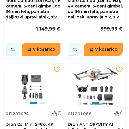
More Combo (DJI RC2), 4K
More Combo (DJI RC-N3),
kamera, 3-osni gimbal, do
4K kamera, 3-osni gimbal,
36 min leta, pametni
do 36 min leta, pametni
daljinski upravljalnik, siv
daljinski upravljalnik, siv
1.149,99 €
999,99 €
V košarico
V košarico
(1)
(1)
011.201.074
011.201.088
Dron DJI Mini 5 Pro, 4K
Dron ANTIGRAVITY A1