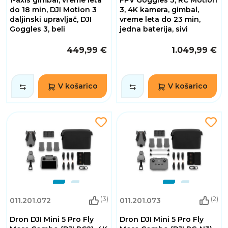
1-axis gimbal, vreme leta
FPV Goggles 3, RC Motion
do 18 min, DJI Motion 3
3, 4K kamera, gimbal,
daljinski upravljač, DJI
vreme leta do 23 min,
Goggles 3, beli
jedna baterija, sivi
449,99 €
1.049,99 €
V košarico
V košarico
(3)
(2)
011.201.072
011.201.073
Dron DJI Mini 5 Pro Fly
Dron DJI Mini 5 Pro Fly