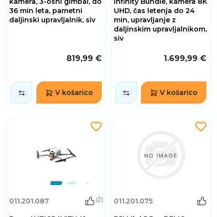
kamera, 3-osni gimbal, do
Infinity Bundle, kamera 8K
36 min leta, pametni
UHD, čas letenja do 24
daljinski upravljalnik, siv
min, upravljanje z
daljinskim upravljalnikom,
siv
819,99 €
1.699,99 €
V košarico
V košarico
(2)
011.201.087
011.201.075