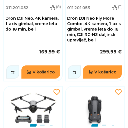
(8)
(11)
011.201.052
011.201.053
Dron DJI Neo, 4K kamera,
Dron DJI Neo Fly More
1-axis gimbal, vreme leta
Combo, 4K kamera, 1-axis
do 18 min, beli
gimbal, vreme leta do 18
min, DJI RC-N3 daljinski
upravljač, beli
169,99 €
299,99 €
V košarico
V košarico