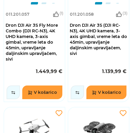
(1)
(3)
011.201.057
011.201.058
Dron DJI Air 3S Fly More
Dron DJI Air 3S (DJI RC-
Combo (DJI RC-N3), 4K
N3), 4K UHD kamera, 3-
UHD kamera, 3-axis
axis gimbal, vreme leta do
gimbal, vreme leta do
45min, upravljanje
45min, upravljanje
daljinskim upravljačem,
daljinskim upravljačem,
sivi
sivi
1.449,99 €
1.139,99 €
V košarico
V košarico