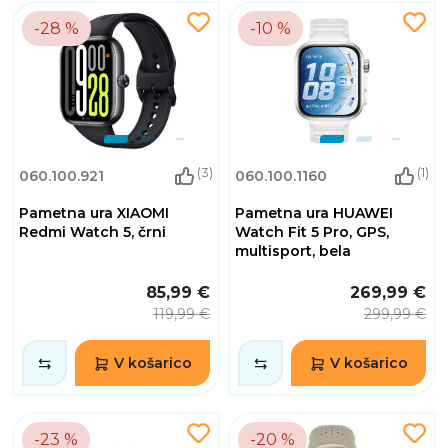
-28 %
-10 %
(3)
(1)
060.100.921
060.100.1160
Pametna ura XIAOMI
Pametna ura HUAWEI
Redmi Watch 5, črni
Watch Fit 5 Pro, GPS,
multisport, bela
85,99 €
269,99 €
119,99 €
299,99 €
V košarico
V košarico
-23 %
-20 %