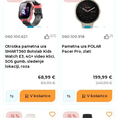
(23)
(1)
060.100.621
060.100.918
Otroška pametna ura
Pametna ura POLAR
SMART360 Botslab Kids
Pacer Pro, zlati
Watch E3, 4G+ video klici,
SOS gumb, sledenje
lokaciji, roza
68,99 €
199,99 €
89,99 €
249,99 €
V košarico
V košarico
-16 %
-16 %