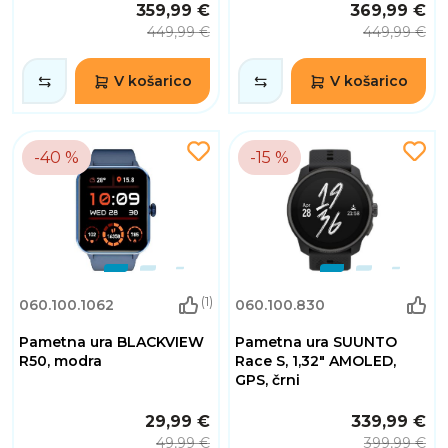
359,99 €
369,99 €
449,99 €
449,99 €
V košarico
V košarico
-40 %
-15 %
(1)
060.100.1062
060.100.830
Pametna ura BLACKVIEW
Pametna ura SUUNTO
R50, modra
Race S, 1,32" AMOLED,
GPS, črni
29,99 €
339,99 €
49,99 €
399,99 €