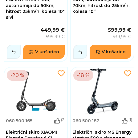
autonomija do 50km,
70km, hitrost do 25km/h,
hitrost 25km/h, kolesa 10",
kolesa 10˝
sivi
449,99 €
599,99 €
599,99 €
639,99 €
V košarico
V košarico
-20 %
-18 %
(2)
(1)
060.500.165
060.500.182
Električni skiro XIAOMI
Električni skiro MS Energy