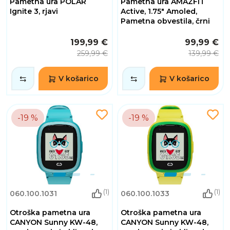
Pametna ura POLAR
Pametna ura AMAZFIT
Ignite 3, rjavi
Active, 1.75" Amoled,
Pametna obvestila, črni
199,99 €
99,99 €
259,99 €
139,99 €
V košarico
V košarico
-19 %
-19 %
(1)
(1)
060.100.1031
060.100.1033
Otroška pametna ura
Otroška pametna ura
CANYON Sunny KW-48,
CANYON Sunny KW-48,