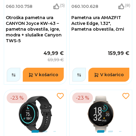
(5)
(8)
060.100.758
060.100.628
Otroška pametna ura
Pametna ura AMAZFIT
CANYON Joyce KW-43 –
Active Edge, 1.32",
pametna obvestila, igre,
Pametna obvestila, črni
modra + slušalke Canyon
TWS-5
49,99 €
159,99 €
69,99 €
V košarico
V košarico
-23 %
-23 %