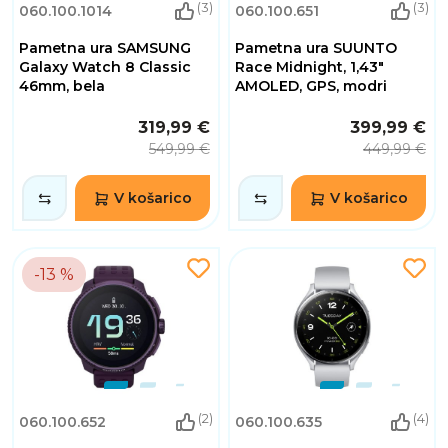
(3)
(3)
060.100.1014
060.100.651
Pametna ura SAMSUNG
Pametna ura SUUNTO
Galaxy Watch 8 Classic
Race Midnight, 1,43"
46mm, bela
AMOLED, GPS, modri
319,99 €
399,99 €
549,99 €
449,99 €
V košarico
V košarico
-13 %
(2)
(4)
060.100.652
060.100.635