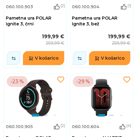
(2)
(1)
060.100.903
060.100.904
Pametna ura POLAR
Pametna ura POLAR
Ignite 3, črni
Ignite 3, bež
199,99 €
199,99 €
259,99 €
259,99 €
V košarico
V košarico
-23 %
-29 %
(2)
(4)
060.100.905
060.100.604