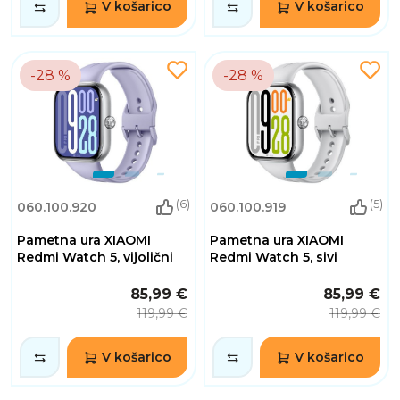
V košarico
V košarico
-28 %
-28 %
(6)
(5)
060.100.920
060.100.919
Pametna ura XIAOMI
Pametna ura XIAOMI
Redmi Watch 5, vijolični
Redmi Watch 5, sivi
85,99 €
85,99 €
119,99 €
119,99 €
V košarico
V košarico