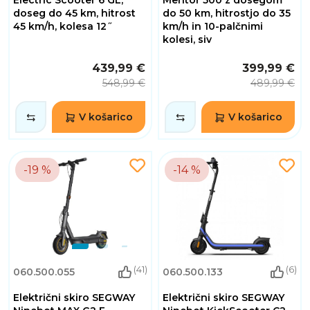
Electric Scooter 6 GL,
Mentor 500 z dosegom
doseg do 45 km, hitrost
do 50 km, hitrostjo do 35
45 km/h, kolesa 12˝
km/h in 10-palčnimi
kolesi, siv
439,99 €
399,99 €
548,99 €
489,99 €
V košarico
V košarico
-19 %
-14 %
(41)
(6)
060.500.055
060.500.133
Električni skiro SEGWAY
Električni skiro SEGWAY