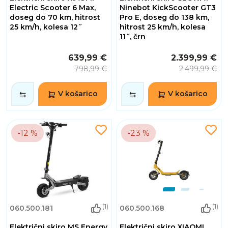
Electric Scooter 6 Max,
Ninebot KickScooter GT3
doseg do 70 km, hitrost
Pro E, doseg do 138 km,
25 km/h, kolesa 12˝
hitrost 25 km/h, kolesa
11˝, črn
639,99 €
2.399,99 €
798,99 €
2.499,99 €
V košarico
V košarico
-12 %
-23 %
(1)
(1)
060.500.181
060.500.168
Električni skiro MS Energy
Električni skiro XIAOMI