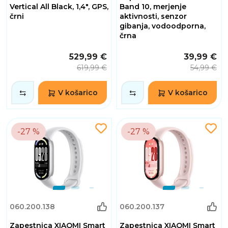
Vertical All Black, 1,4", GPS,
Band 10, merjenje
črni
aktivnosti, senzor
gibanja, vodoodporna,
črna
529,99 €
39,99 €
619,99 €
54,99 €
V košarico
V košarico
-27 %
-27 %
060.200.138
060.200.137
Zapestnica XIAOMI Smart
Zapestnica XIAOMI Smart