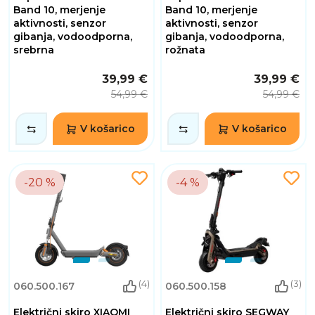
Band 10, merjenje
Band 10, merjenje
aktivnosti, senzor
aktivnosti, senzor
gibanja, vodoodporna,
gibanja, vodoodporna,
srebrna
rožnata
39,99 €
39,99 €
54,99 €
54,99 €
V košarico
V košarico
-20 %
-4 %
(4)
(3)
060.500.167
060.500.158
Električni skiro XIAOMI
Električni skiro SEGWAY