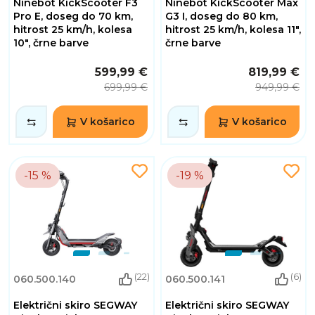
Ninebot KickScooter F3
Ninebot KickScooter Max
Pro E, doseg do 70 km,
G3 I, doseg do 80 km,
hitrost 25 km/h, kolesa
hitrost 25 km/h, kolesa 11",
10", črne barve
črne barve
599,99 €
819,99 €
699,99 €
949,99 €
V košarico
V košarico
-15 %
-19 %
(22)
(6)
060.500.140
060.500.141
Električni skiro SEGWAY
Električni skiro SEGWAY