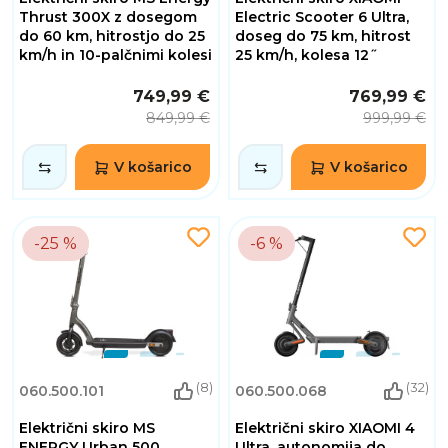
Thrust 300X z dosegom
Electric Scooter 6 Ultra,
do 60 km, hitrostjo do 25
doseg do 75 km, hitrost
km/h in 10-palčnimi kolesi
25 km/h, kolesa 12˝
749,99 €
769,99 €
849,99 €
999,99 €
V košarico
V košarico
-25 %
-6 %
(8)
(32)
060.500.101
060.500.068
Električni skiro MS
Električni skiro XIAOMI 4
ENERGY Urban 500,
Ultra, autonomija do