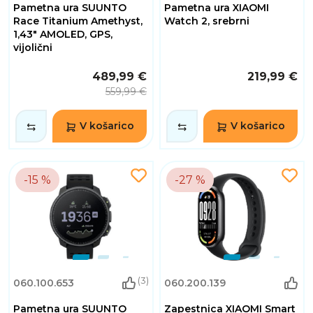
Pametna ura SUUNTO
Pametna ura XIAOMI
Race Titanium Amethyst,
Watch 2, srebrni
1,43" AMOLED, GPS,
vijolični
489,99 €
219,99 €
559,99 €
V košarico
V košarico
-15 %
-27 %
(3)
060.100.653
060.200.139
Pametna ura SUUNTO
Zapestnica XIAOMI Smart