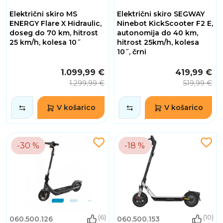
Električni skiro MS
Električni skiro SEGWAY
ENERGY Flare X Hidraulic,
Ninebot KickScooter F2 E,
doseg do 70 km, hitrost
autonomija do 40 km,
25 km/h, kolesa 10˝
hitrost 25km/h, kolesa
10˝, črni
1.099,99 €
419,99 €
1.299,99 €
519,99 €
V košarico
V košarico
-30 %
-18 %
(6)
(10)
060.500.126
060.500.153