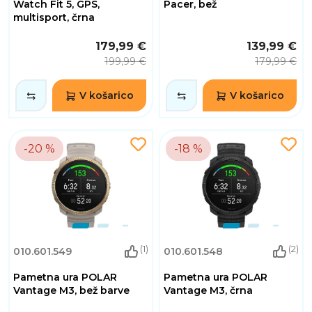
Watch Fit 5, GPS,
Pacer, bež
multisport, črna
179,99 €
139,99 €
199,99 €
179,99 €
V košarico
V košarico
-20 %
-18 %
(1)
(2)
010.601.549
010.601.548
Pametna ura POLAR
Pametna ura POLAR
Vantage M3, bež barve
Vantage M3, črna