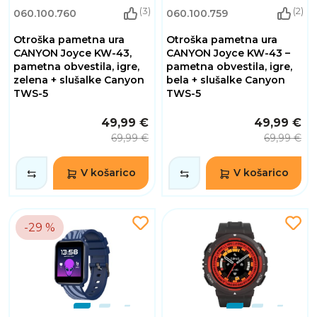
(3)
(2)
060.100.760
060.100.759
Otroška pametna ura
Otroška pametna ura
CANYON Joyce KW-43,
CANYON Joyce KW-43 –
pametna obvestila, igre,
pametna obvestila, igre,
zelena + slušalke Canyon
bela + slušalke Canyon
TWS-5
TWS-5
49,99 €
49,99 €
69,99 €
69,99 €
V košarico
V košarico
-29 %