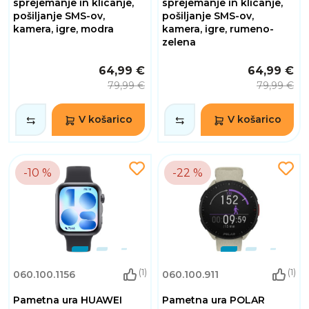
sprejemanje in klicanje,
sprejemanje in klicanje,
pošiljanje SMS-ov,
pošiljanje SMS-ov,
kamera, igre, modra
kamera, igre, rumeno-
zelena
64,99 €
64,99 €
79,99 €
79,99 €
V košarico
V košarico
-10 %
-22 %
(1)
(1)
060.100.1156
060.100.911
Pametna ura HUAWEI
Pametna ura POLAR