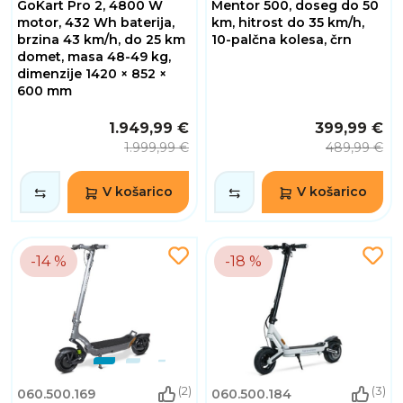
GoKart Pro 2, 4800 W
Mentor 500, doseg do 50
motor, 432 Wh baterija,
km, hitrost do 35 km/h,
brzina 43 km/h, do 25 km
10-palčna kolesa, črn
domet, masa 48-49 kg,
dimenzije 1420 × 852 ×
600 mm
1.949,99 €
399,99 €
1.999,99 €
489,99 €
V košarico
V košarico
-14 %
-18 %
(2)
(3)
060.500.169
060.500.184