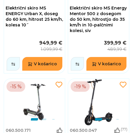
Električni skiro MS
Električni skiro MS Energy
ENERGY Urban X, doseg
Mentor 500 z dosegom
do 60 km, hitrost 25 km/h,
do 50 km, hitrostjo do 35
kolesa 10˝
km/h in 10-palčnimi
kolesi, siv
949,99 €
399,99 €
1.099,99 €
489,99 €
V košarico
V košarico
-15 %
-19 %
(77)
060.500.171
060.500.047