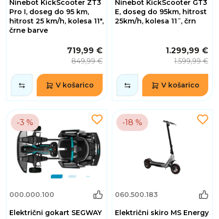
Ninebot KickScooter ZT3
Ninebot KickScooter GT3
Pro I, doseg do 95 km,
E, doseg do 95km, hitrost
hitrost 25 km/h, kolesa 11",
25km/h, kolesa 11˝, črn
črne barve
719,99 €
1.299,99 €
849,99 €
1.599,99 €
V košarico
V košarico
-3 %
-18 %
000.000.100
060.500.183
Električni gokart SEGWAY
Električni skiro MS Energy