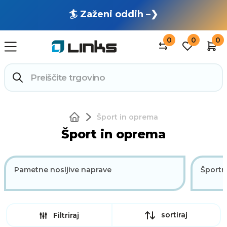
🏄 Zaženi oddih –❯
0
0
0
Šport in oprema
Šport in oprema
Pametne nosljive naprave
Športn
sortiraj
Filtriraj