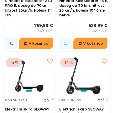
Ninebot KickScooter ZT3
Ninebot KickScooter F3 E,
PRO E, doseg do 70km,
doseg do 70 km, hitrost
hitrost 25km/h, kolesa 11˝,
25 km/h, kolesa 10", črne
črn
barve
759,99 €
529,99 €
849,99 €
649,99 €
V košarico
V košarico
-14 %
-14 %
(8)
(13)
060.500.138
060.500.139
Električni skiro SEGWAY
Električni skiro SEGWAY