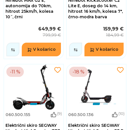
Ninebot MAX G2 E,
Ninebot KickScooter C2
autonomija do 70km,
Lite E, doseg do 14 km,
hitrost 25km/h, kolesa
hitrost 16 km/h, kolesa 7",
10˝, črni
črno-modra barva
649,99 €
159,99 €
799,99 €
184,99 €
V košarico
V košarico
-11 %
-18 %
(9)
(10)
060.500.155
060.500.136
Električni skiro SEGWAY
Električni skiro SEGWAY