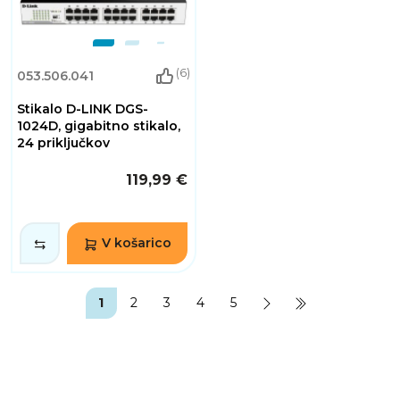
(6)
053.506.041
Stikalo D-LINK DGS-
1024D, gigabitno stikalo,
24 priključkov
119,99 €
V košarico
1
2
3
4
5