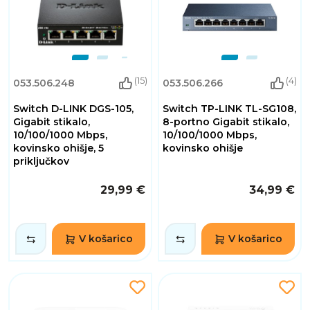
(15)
(4)
053.506.248
053.506.266
Switch D-LINK DGS-105,
Switch TP-LINK TL-SG108,
Gigabit stikalo,
8-portno Gigabit stikalo,
10/100/1000 Mbps,
10/100/1000 Mbps,
kovinsko ohišje, 5
kovinsko ohišje
priključkov
29,99 €
34,99 €
V košarico
V košarico