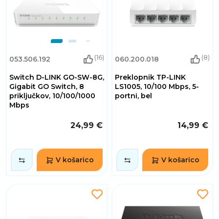
(16)
(8)
053.506.192
060.200.018
Switch D-LINK GO-SW-8G,
Preklopnik TP-LINK
Gigabit GO Switch, 8
LS1005, 10/100 Mbps, 5-
priključkov, 10/100/1000
portni, bel
Mbps
24,99 €
14,99 €
V košarico
V košarico