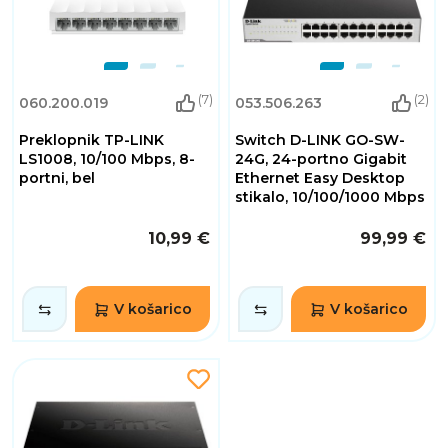
(7)
(2)
060.200.019
053.506.263
Preklopnik TP-LINK
Switch D-LINK GO-SW-
LS1008, 10/100 Mbps, 8-
24G, 24-portno Gigabit
portni, bel
Ethernet Easy Desktop
stikalo, 10/100/1000 Mbps
10,99 €
99,99 €
V košarico
V košarico