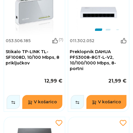
(7)
053.506.185
011.302.052
Stikalo TP-LINK TL-
Preklopnik DAHUA
SF1008D, 10/100 Mbps, 8
PFS3008-8GT-L-V2,
priključkov
10/100/1000 Mbps, 8-
portni
12,99 €
21,99 €
V košarico
V košarico