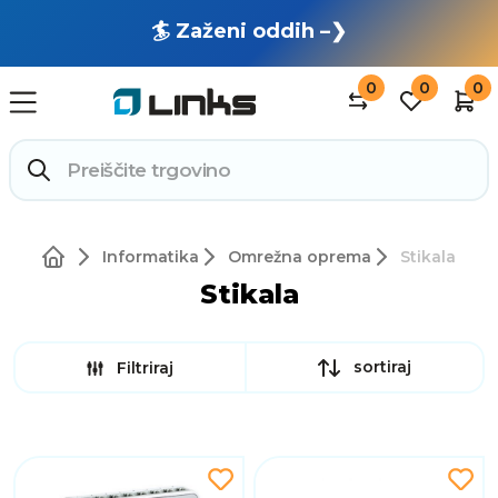
🏄 Zaženi oddih –❯
0
0
0
Informatika
Omrežna oprema
Stikala
Stikala
sortiraj
Filtriraj