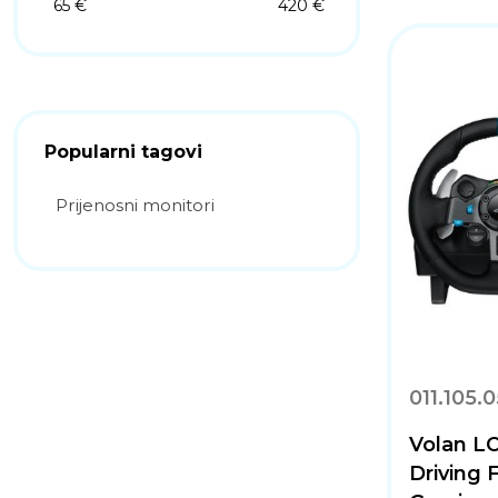
65 €
420 €
Popularni tagovi
Prijenosni monitori
011.105.
Volan L
Driving 