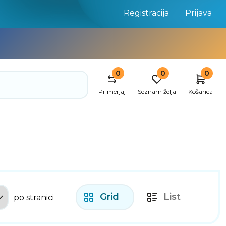
Registracija
Prijava
0
0
0
Primerjaj
Seznam želja
Košarica
Grid
List
po stranici