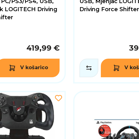
 PC/PS3/PS4, USB,
USB, Mjenjač LOGI
ik LOGITECH Driving
Driving Force Shifter
ifter
419,99 €
39
V košarico
V koš