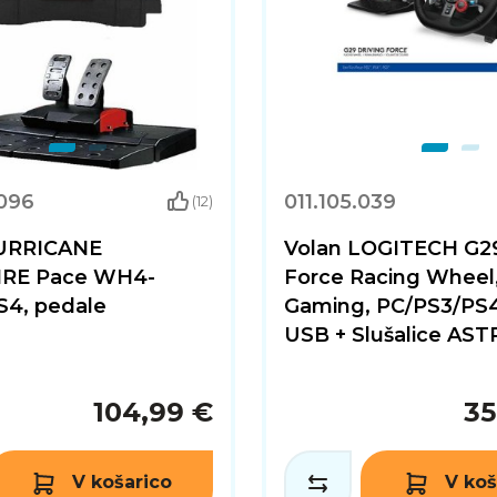
.096
011.105.039
(12)
HURRICANE
Volan LOGITECH G29
IRE Pace WH4-
Force Racing Wheel
S4, pedale
Gaming, PC/PS3/PS4
USB + Slušalice AST
104,99 €
35
V košarico
V koš