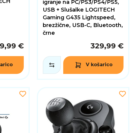
TECH
igranje na PC/PS3/PS4/PS5,
USB + Slušalke LOGITECH
Gaming G435 Lightspeed,
brezžične, USB-C, Bluetooth,
črne
9,99 €
329,99 €
arico
V košarico