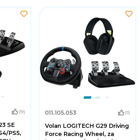
011.105.053
(19)
(11)
23 SE
Volan LOGITECH G29 Driving
S4/PS5,
Force Racing Wheel, za