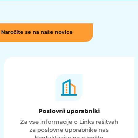
Naročite se na naše novice
Poslovni uporabniki
Za vse informacije o Links rešitvah
za poslovne uporabnike nas
kontaktirajte na e-pošto