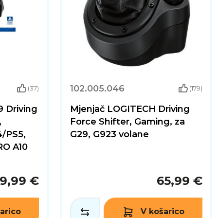
102.005.046
(37)
(179)
 Driving
Mjenjač LOGITECH Driving
,
Force Shifter, Gaming, za
/PS5,
G29, G923 volane
RO A10
9,99 €
65,99 €
arico
V košarico