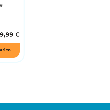
ng
9,99 €
arico