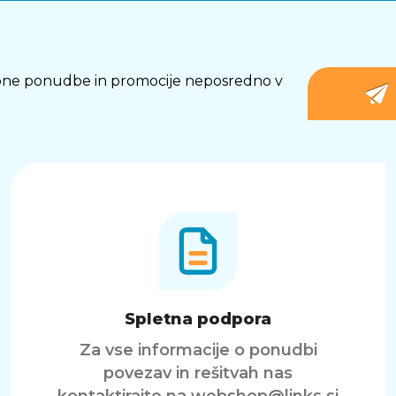
osebne ponudbe in promocije neposredno v
Spletna podpora
Za vse informacije o ponudbi
povezav in rešitvah nas
kontaktirajte na
webshop@links.si