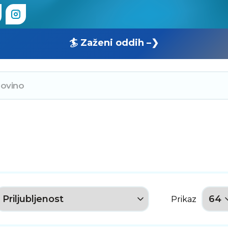
🏄 Zaženi oddih –❯
Prikaz