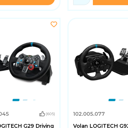
.045
102.005.077
(605)
OGITECH G29 Driving
Volan LOGITECH G9