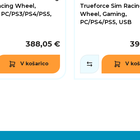
acing Wheel,
Trueforce Sim Raci
 PC/PS3/PS4/PS5,
Wheel, Gaming,
PC/PS4/PS5, USB
388,05 €
39
V košarico
V koš