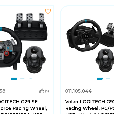
058
011.105.044
(5)
OGITECH G29 SE
Volan LOGITECH G9
Force Racing Wheel,
Racing Wheel, PC/P