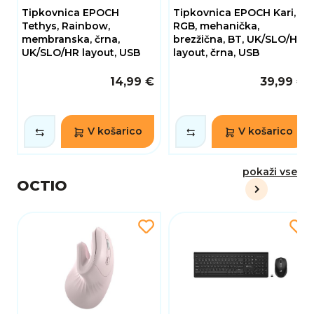
Tipkovnica EPOCH
Tipkovnica EPOCH Kari,
Tethys, Rainbow,
RGB, mehanička,
membranska, črna,
brezžična, BT, UK/SLO/HR
UK/SLO/HR layout, USB
layout, črna, USB
14,99 €
39,99 €
V košarico
V košarico
pokaži vse
OCTIO