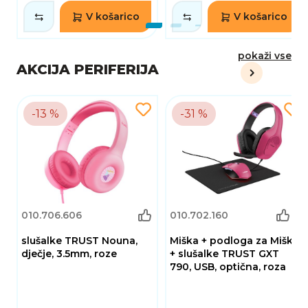
V košarico
V košarico
pokaži vse
AKCIJA PERIFERIJA
-13 %
-31 %
(5)
010.706.606
010.702.160
slušalke TRUST Nouna,
Miška + podloga za Miška
dječje, 3.5mm, roze
+ slušalke TRUST GXT
790, USB, optična, roza