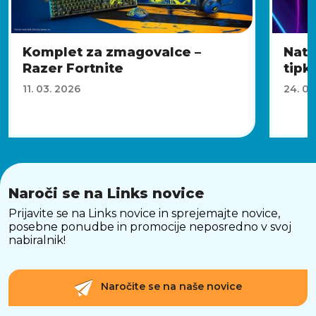
Komplet za zmagovalce –
Nata
Razer Fortnite
tipk
11. 03. 2026
24. 02
Naroči se na Links novice
Prijavite se na Links novice in sprejemajte novice,
posebne ponudbe in promocije neposredno v svoj
nabiralnik!
Naročite se na naše novice