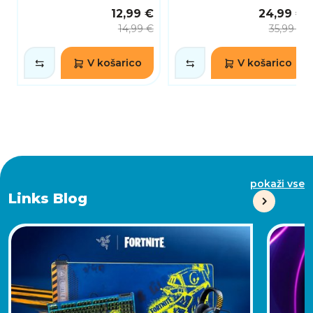
12,99 €
24,99 €
14,99 €
35,99 €
V košarico
V košarico
pokaži vse
Links Blog