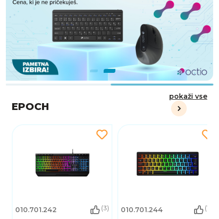
pokaži vse
EPOCH
(3)
(19)
010.701.242
010.701.244