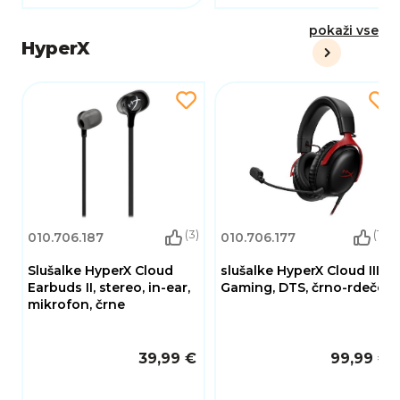
pokaži vse
HyperX
(3)
(18)
010.706.187
010.706.177
Slušalke HyperX Cloud
slušalke HyperX Cloud III
Earbuds II, stereo, in-ear,
Gaming, DTS, črno-rdeče
mikrofon, črne
39,99 €
99,99 €