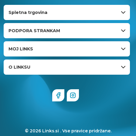
Spletna trgovina
PODPORA STRANKAM
MOJ LINKS
O LINKSU
© 2026 Links.si . Vse pravice pridržane.