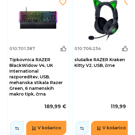
(1)
010.701.387
010.706.234
Tipkovnica RAZER
slušalke RAZER Kraken
BlackWidow V4, UK
Kitty V2, USB, črne
International
razporeditev, USB,
mehanska stikala Razer
Green, 6 namenskih
makro tipk, črna
189,99 €
119,99 €
V košarico
V košarico