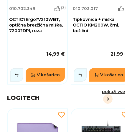
(3)
(6)
010.702.349
010.703.017
OCTIO?Ergo?V210WBT,
Tipkovnica + miška
optična brezžična miška,
OCTIO KM200W, črni,
7200?DPI, roza
bežični
14,99 €
21,99 €
V košarico
V košarico
pokaži vse
LOGITECH