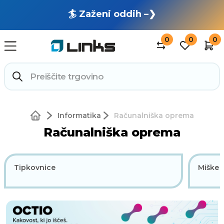
🏄 Zaženi oddih –❯
0
0
0
Informatika
Računalniška oprema
Računalniška oprema
Tipkovnice
Miške