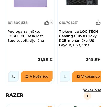
(7)
(2)
101.800.538
010.701.231
Podloga za miško,
Tipkovnica LOGITECH
LOGITECH Desk Mat
Gaming G915 X Clicky,
Studio, soft, vijolična
RGB, mehanička, US
Layout, USB, črna
21,99 €
249,99 €
V košarico
V košarico
pokaži vse
RAZER