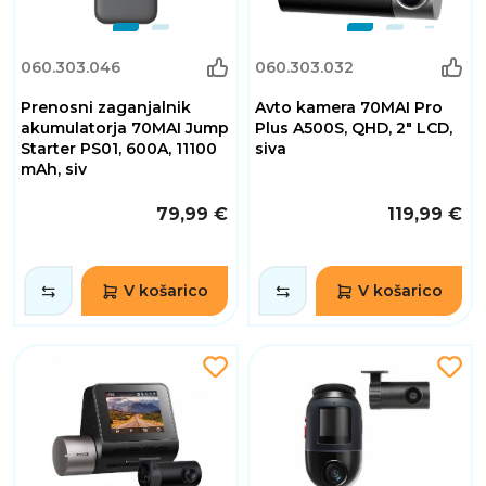
060.303.046
060.303.032
Prenosni zaganjalnik
Avto kamera 70MAI Pro
akumulatorja 70MAI Jump
Plus A500S, QHD, 2" LCD,
Starter PS01, 600A, 11100
siva
mAh, siv
79,99 €
119,99 €
V košarico
V košarico