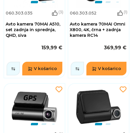
(3)
(1)
060.303.035
060.303.052
Avto kamera 70MAI A510,
Avto kamera 70MAI Omni
set zadnja in sprednja,
X800, 4K, črna + zadnja
QHD, siva
kamera RC14
159,99 €
369,99 €
V košarico
V košarico