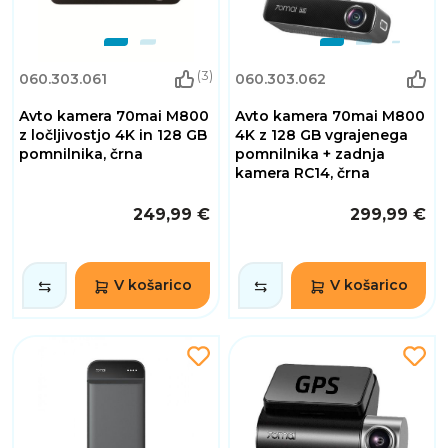
(3)
060.303.061
060.303.062
Avto kamera 70mai M800
Avto kamera 70mai M800
z ločljivostjo 4K in 128 GB
4K z 128 GB vgrajenega
pomnilnika, črna
pomnilnika + zadnja
kamera RC14, črna
249,99 €
299,99 €
V košarico
V košarico