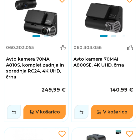
060.303.055
060.303.056
Avto kamera 70MAI
Avto kamera 70MAI
A810S, komplet zadnja in
A800SE, 4K UHD, črna
sprednja RC24, 4K UHD,
črna
249,99 €
140,99 €
V košarico
V košarico