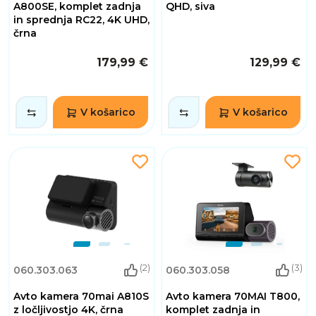
A800SE, komplet zadnja
QHD, siva
in sprednja RC22, 4K UHD,
črna
179,99 €
129,99 €
V košarico
V košarico
(2)
(3)
060.303.063
060.303.058
Avto kamera 70mai A810S
Avto kamera 70MAI T800,
z ločljivostjo 4K, črna
komplet zadnja in