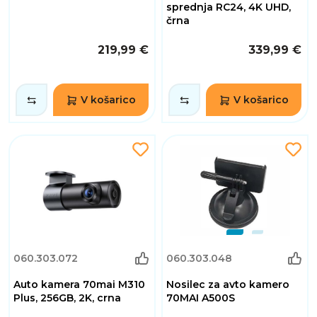
sprednja RC24, 4K UHD,
črna
219,99 €
339,99 €
V košarico
V košarico
060.303.072
060.303.048
Auto kamera 70mai M310
Nosilec za avto kamero
Plus, 256GB, 2K, crna
70MAI A500S