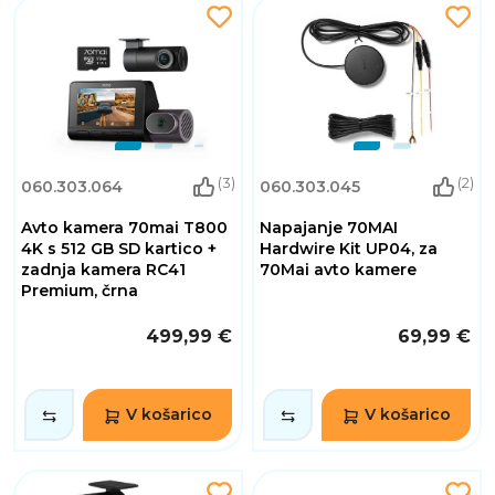
(3)
(2)
060.303.064
060.303.045
Avto kamera 70mai T800
Napajanje 70MAI
4K s 512 GB SD kartico +
Hardwire Kit UP04, za
zadnja kamera RC41
70Mai avto kamere
Premium, črna
499,99 €
69,99 €
V košarico
V košarico