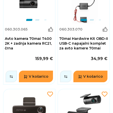
060.303.065
060.303.070
Avto kamera 70mai T400
70mai Hardwire Kit OBD-II
2K + zadnja kamera RC21,
USB-C napajalni komplet
črna
za avto kamere 70mai
159,99 €
34,99 €
V košarico
V košarico