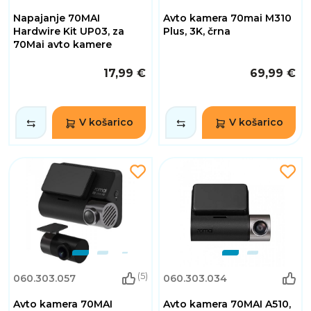
Napajanje 70MAI
Avto kamera 70mai M310
Hardwire Kit UP03, za
Plus, 3K, črna
70Mai avto kamere
17,99 €
69,99 €
V košarico
V košarico
(5)
060.303.057
060.303.034
Avto kamera 70MAI
Avto kamera 70MAI A510,