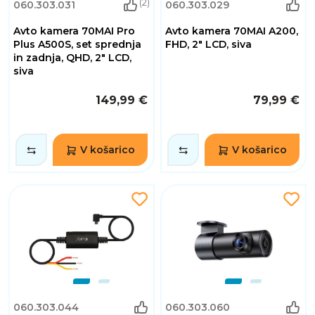
(2)
060.303.031
060.303.029
Avto kamera 70MAI Pro
Avto kamera 70MAI A200,
Plus A500S, set sprednja
FHD, 2" LCD, siva
in zadnja, QHD, 2" LCD,
siva
149,99 €
79,99 €
V košarico
V košarico
060.303.044
060.303.060