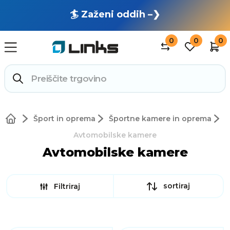
🏄 Zaženi oddih –❯
0
0
0
Šport in oprema
Športne kamere in oprema
Avtomobilske kamere
Avtomobilske kamere
sortiraj
Filtriraj