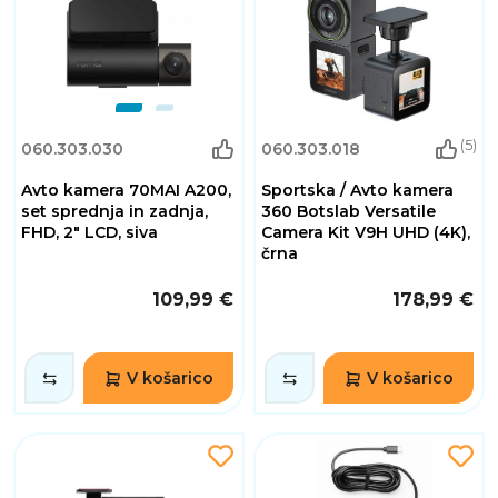
(5)
060.303.030
060.303.018
Avto kamera 70MAI A200,
Sportska / Avto kamera
set sprednja in zadnja,
360 Botslab Versatile
FHD, 2" LCD, siva
Camera Kit V9H UHD (4K),
črna
109,99 €
178,99 €
V košarico
V košarico