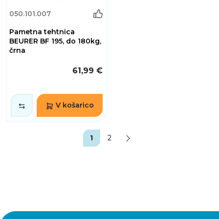
050.101.007
Pametna tehtnica
BEURER BF 195, do 180kg,
črna
61,99 €
V košarico
1
2