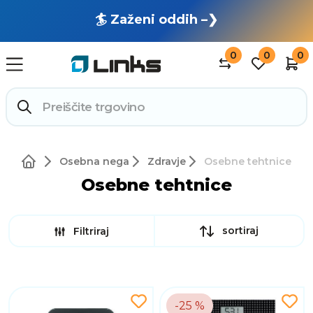
🏄 Zaženi oddih –❯
0
0
0
Osebna nega
Zdravje
Osebne tehtnice
Osebne tehtnice
sortiraj
Filtriraj
-25 %