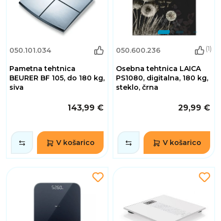
(1)
050.101.034
050.600.236
Pametna tehtnica
Osebna tehtnica LAICA
BEURER BF 105, do 180 kg,
PS1080, digitalna, 180 kg,
siva
steklo, črna
143,99 €
29,99 €
V košarico
V košarico