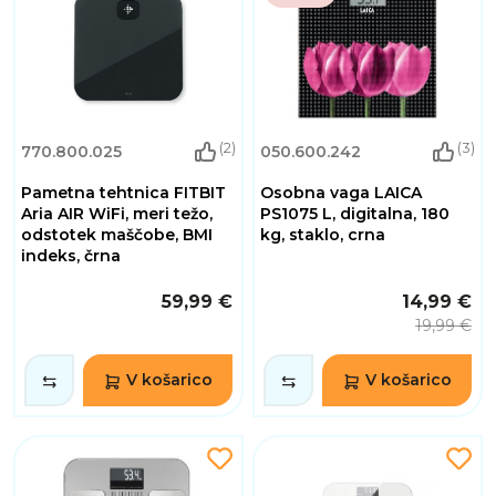
(2)
(3)
770.800.025
050.600.242
Pametna tehtnica FITBIT
Osobna vaga LAICA
Aria AIR WiFi, meri težo,
PS1075 L, digitalna, 180
odstotek maščobe, BMI
kg, staklo, crna
indeks, črna
59,99 €
14,99 €
19,99 €
V košarico
V košarico