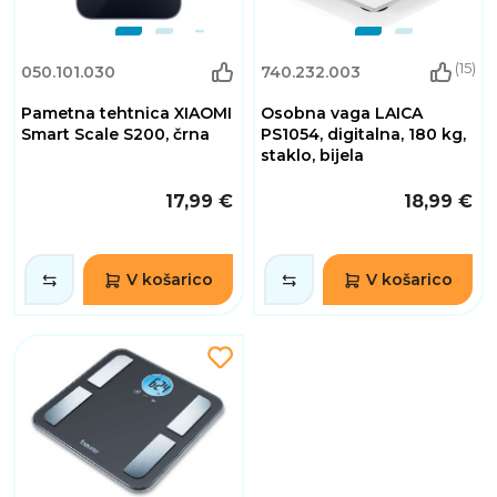
(15)
050.101.030
740.232.003
Pametna tehtnica XIAOMI
Osobna vaga LAICA
Smart Scale S200, črna
PS1054, digitalna, 180 kg,
staklo, bijela
17,99 €
18,99 €
V košarico
V košarico