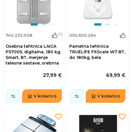
(7)
740.232.008
050.600.264
Osebna tehtnica LAICA
Pametna tehtnica
PS7005, digitalna, 180 kg,
TRUELIFE FitScale W7 BT,
Smart, BT, merjenje
do 180kg, bela
telesne sestave, srebrna
27,99 €
69,99 €
V košarico
V košarico