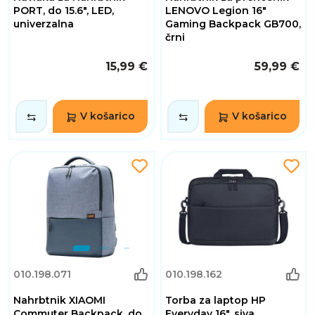
PORT, do 15.6", LED,
LENOVO Legion 16"
univerzalna
Gaming Backpack GB700,
črni
15,99 €
59,99 €
V košarico
V košarico
010.198.071
010.198.162
Nahrbtnik XIAOMI
Torba za laptop HP
Commuter Backpack, do
Everyday 16", siva