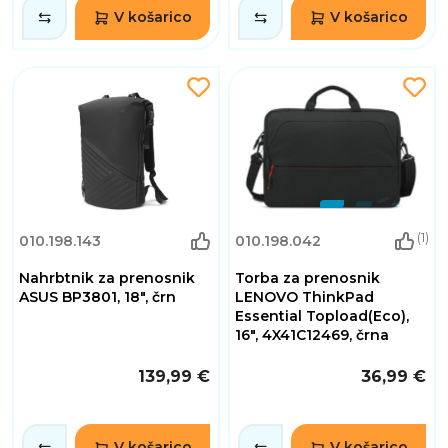
V košarico
V košarico
(1)
010.198.143
010.198.042
Nahrbtnik za prenosnik
Torba za prenosnik
ASUS BP3801, 18", črn
LENOVO ThinkPad
Essential Topload(Eco),
16", 4X41C12469, črna
139,99 €
36,99 €
V košarico
V košarico