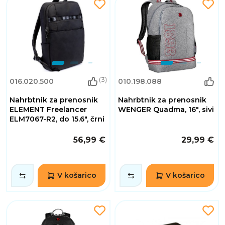
(3)
016.020.500
010.198.088
Nahrbtnik za prenosnik
Nahrbtnik za prenosnik
ELEMENT Freelancer
WENGER Quadma, 16", sivi
ELM7067-R2, do 15.6", črni
56,99 €
29,99 €
V košarico
V košarico