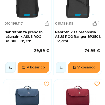
(1)
010.198.117
010.198.119
Nahrbtnik za prenosni
Nahrbtnik za prenosnik
računalnik ASUS ROG
ASUS ROG Ranger BP2501,
BP1800, 18", črn
16", črni
29,99 €
74,99 €
V košarico
V košarico