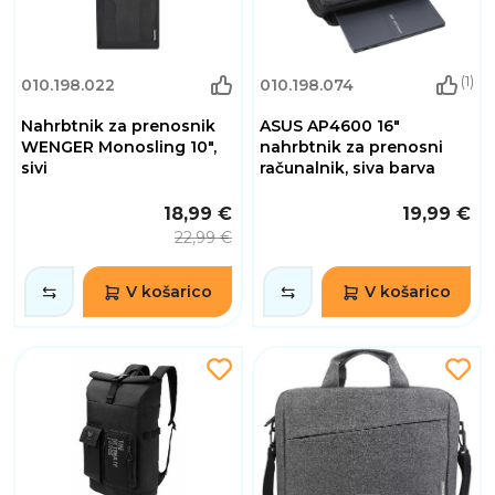
(1)
010.198.022
010.198.074
Nahrbtnik za prenosnik
ASUS AP4600 16"
WENGER Monosling 10",
nahrbtnik za prenosni
sivi
računalnik, siva barva
18,99 €
19,99 €
22,99 €
V košarico
V košarico