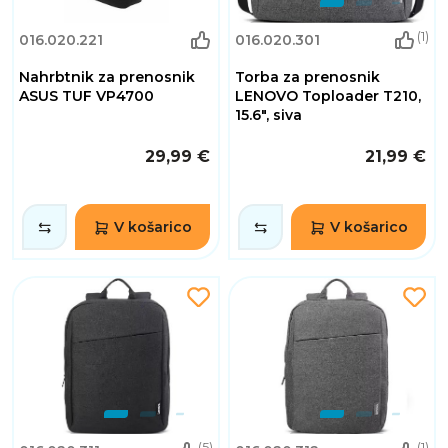
(1)
016.020.221
016.020.301
Nahrbtnik za prenosnik
Torba za prenosnik
ASUS TUF VP4700
LENOVO Toploader T210,
15.6", siva
29,99 €
21,99 €
V košarico
V košarico
(5)
(1)