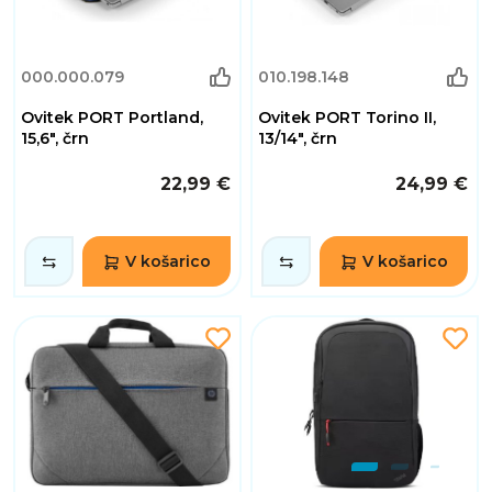
000.000.079
010.198.148
Ovitek PORT Portland,
Ovitek PORT Torino II,
15,6", črn
13/14", črn
22,99 €
24,99 €
V košarico
V košarico