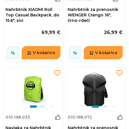
Nahrbtnik XIAOMI Roll
Nahrbtnik za prenosnik
Top Casual Backpack, do
WENGER Crango 16",
15.6", sivi
črno-rdeči
69,99 €
26,99 €
V košarico
V košarico
010.198.033
010.198.072
Navlaka za Nahrbtnik
Nahrbtnik za prenosnik