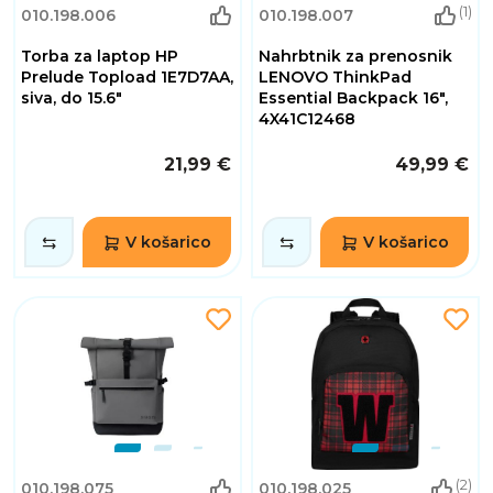
(1)
010.198.006
010.198.007
Torba za laptop HP
Nahrbtnik za prenosnik
Prelude Topload 1E7D7AA,
LENOVO ThinkPad
siva, do 15.6"
Essential Backpack 16",
4X41C12468
21,99 €
49,99 €
V košarico
V košarico
(2)
010.198.075
010.198.025