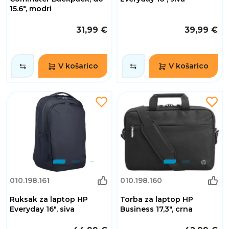
15.6", modri
31,99 €
39,99 €
V košarico
V košarico
010.198.161
010.198.160
Ruksak za laptop HP
Torba za laptop HP
Everyday 16", siva
Business 17,3", crna