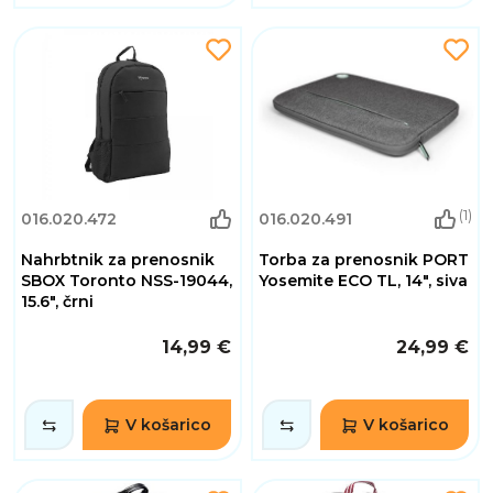
(1)
016.020.472
016.020.491
Nahrbtnik za prenosnik
Torba za prenosnik PORT
SBOX Toronto NSS-19044,
Yosemite ECO TL, 14", siva
15.6", črni
14,99 €
24,99 €
V košarico
V košarico