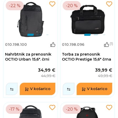
-22 %
-20 %
(1)
010.198.100
010.198.096
Nahrbtnik za prenosnik
Torba za prenosnik
OCTIO Urban 15,6". črni
OCTIO Prestige 15,6" črna
34,99 €
39,99 €
44,99 €
49,99 €
V košarico
V košarico
-17 %
-20 %