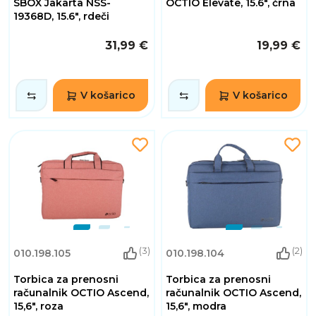
SBOX Jakarta NSS-
OCTIO Elevate, 15.6", črna
19368D, 15.6", rdeči
31,99 €
19,99 €
V košarico
V košarico
(3)
(2)
010.198.105
010.198.104
Torbica za prenosni
Torbica za prenosni
računalnik OCTIO Ascend,
računalnik OCTIO Ascend,
15,6", roza
15,6", modra