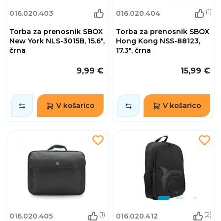
(1)
016.020.403
016.020.404
Torba za prenosnik SBOX
Torba za prenosnik SBOX
New York NLS-3015B, 15.6",
Hong Kong NSS-88123,
črna
17.3", črna
9,99 €
15,99 €
V košarico
V košarico
(1)
(2)
016.020.405
016.020.412