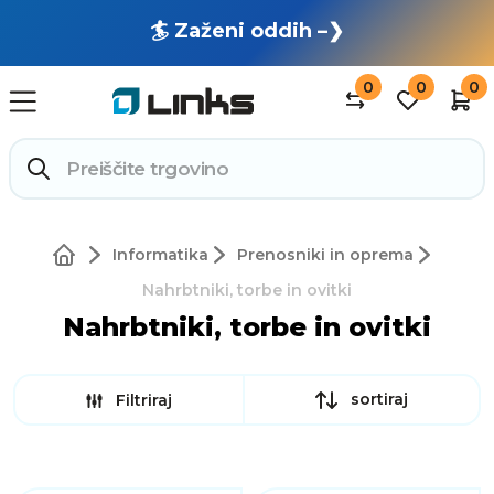
🏄 Zaženi oddih –❯
0
0
0
Informatika
Prenosniki in oprema
Nahrbtniki, torbe in ovitki
Nahrbtniki, torbe in ovitki
sortiraj
Filtriraj