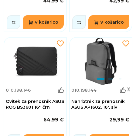
44,99 €
42,99 €
V košarico
V košarico
(1)
010.198.146
010.198.144
Ovitek za prenosnik ASUS
Nahrbtnik za prenosnik
ROG BS3601 16", črn
ASUS AP1602, 16", siv
64,99 €
29,99 €