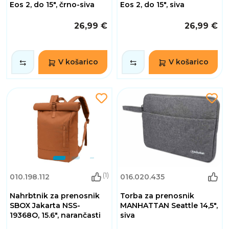
Eos 2, do 15", črno-siva
Eos 2, do 15", siva
26,99 €
26,99 €
V košarico
V košarico
(1)
010.198.112
016.020.435
Nahrbtnik za prenosnik
Torba za prenosnik
SBOX Jakarta NSS-
MANHATTAN Seattle 14,5",
19368O, 15.6", narančasti
siva