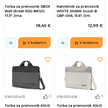
Torba za prenosnik SBOX
Nahrbtnik za prenosnik
Wall Street NSS-88120,
WHITE SHARK Scout-B
17.3", črna
GBP-006, 15.6", črni
18,45 €
12,99 €
V košarico
V košarico
(1)
(1)
016.020.415
016.020.416
Torba za prenosnik ASUS
Torba za prenosnik ASUS