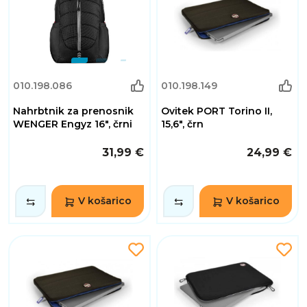
010.198.086
010.198.149
Nahrbtnik za prenosnik
Ovitek PORT Torino II,
WENGER Engyz 16", črni
15,6", črn
31,99 €
24,99 €
V košarico
V košarico