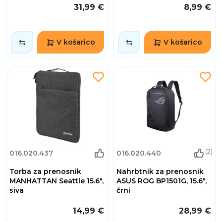
31,99 €
8,99 €
V košarico
V košarico
(2)
016.020.437
016.020.440
Torba za prenosnik
Nahrbtnik za prenosnik
MANHATTAN Seattle 15.6",
ASUS ROG BP1501G, 15.6",
siva
črni
14,99 €
28,99 €