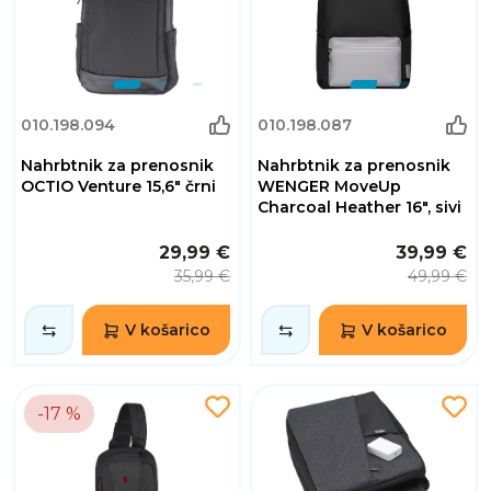
010.198.094
010.198.087
Nahrbtnik za prenosnik
Nahrbtnik za prenosnik
OCTIO Venture 15,6" črni
WENGER MoveUp
Charcoal Heather 16", sivi
29,99 €
39,99 €
35,99 €
49,99 €
V košarico
V košarico
-17 %