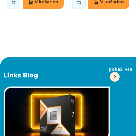
V košarico
V košarico
pokaži vse
Links Blog