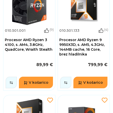
(9)
(4)
010.501.001
010.501.133
Procesor AMD Ryzen 3
Procesor AMD Ryzen 9
4100, s. AM4, 3.8GHz,
9950X3D, s. AM5, 4.3GHz,
QuadCore, Wraith Stealth
144MB cache, 16 Core,
brez hladilnika
89,99 €
799,99 €
V košarico
V košarico