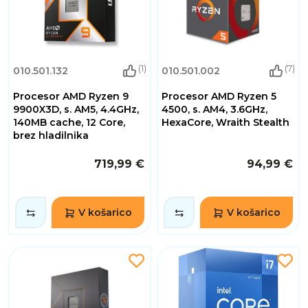
(1)
(7)
010.501.132
010.501.002
Procesor AMD Ryzen 9
Procesor AMD Ryzen 5
9900X3D, s. AM5, 4.4GHz,
4500, s. AM4, 3.6GHz,
140MB cache, 12 Core,
HexaCore, Wraith Stealth
brez hladilnika
719,99 €
94,99 €
V košarico
V košarico