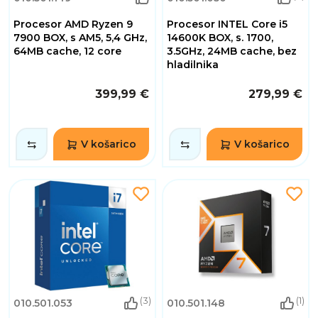
Procesor AMD Ryzen 9
Procesor INTEL Core i5
7900 BOX, s AM5, 5,4 GHz,
14600K BOX, s. 1700,
64MB cache, 12 core
3.5GHz, 24MB cache, bez
hladilnika
399,99 €
279,99 €
V košarico
V košarico
(3)
(1)
010.501.053
010.501.148