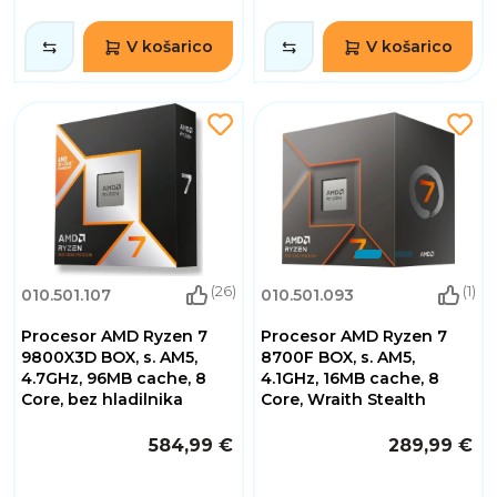
V košarico
V košarico
(26)
(1)
010.501.107
010.501.093
Procesor AMD Ryzen 7
Procesor AMD Ryzen 7
9800X3D BOX, s. AM5,
8700F BOX, s. AM5,
4.7GHz, 96MB cache, 8
4.1GHz, 16MB cache, 8
Core, bez hladilnika
Core, Wraith Stealth
584,99 €
289,99 €