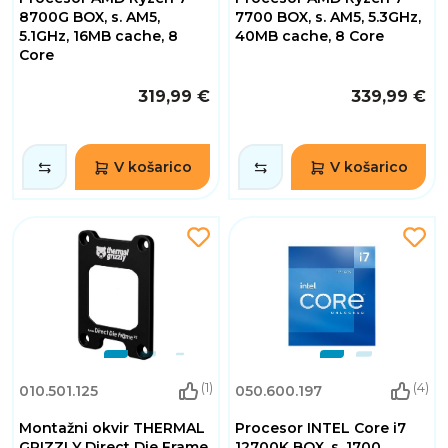
8700G BOX, s. AM5,
7700 BOX, s. AM5, 5.3GHz,
5.1GHz, 16MB cache, 8
40MB cache, 8 Core
Core
319,99 €
339,99 €
V košarico
V košarico
(1)
(4)
010.501.125
050.600.197
Montažni okvir THERMAL
Procesor INTEL Core i7
GRIZZLY Direct Die Frame
12700K BOX, s. 1700,