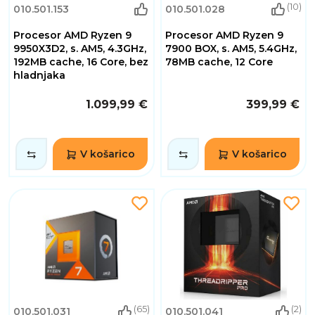
(10)
010.501.153
010.501.028
Procesor AMD Ryzen 9
Procesor AMD Ryzen 9
9950X3D2, s. AM5, 4.3GHz,
7900 BOX, s. AM5, 5.4GHz,
192MB cache, 16 Core, bez
78MB cache, 12 Core
hladnjaka
1.099,99 €
399,99 €
V košarico
V košarico
(65)
(2)
010.501.031
010.501.041