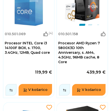
(4)
010.501.069
010.501.158
Procesor INTEL Core i3
Procesor AMD Ryzen 7
14100F BOX, s. 1700,
5800X3D 10th
3.4GHz, 12MB, Quad core
Anniversary, s. AM4,
4.5GHz, 96MB cache, 8
Core
119,99 €
439,99 €
V košarico
V košarico