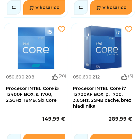
V košarico
V košarico
(28)
(3)
050.600.208
050.600.212
Procesor INTEL Core i5
Procesor INTEL Core i7
12400F BOX, s. 1700,
12700KF BOX, p. 1700,
2.5GHz, 18MB, Six Core
3.6GHz, 25MB cache, brez
hladilnika
149,99 €
289,99 €