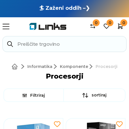
🏄 Zaženi oddih –❯
0
0
0
Informatika
Komponente
Procesorji
Procesorji
sortiraj
Filtriraj