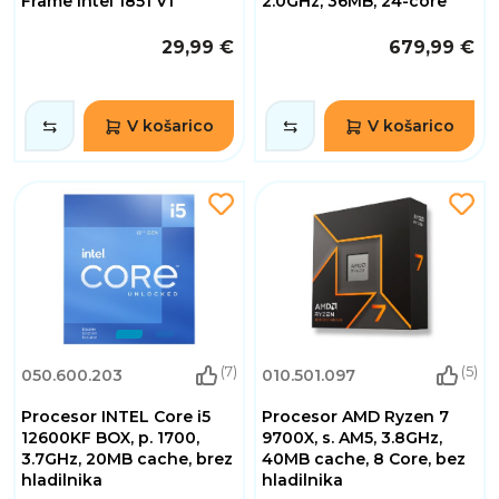
Frame Intel 1851 V1
2.0GHz, 36MB, 24-core
29,99 €
679,99 €
V košarico
V košarico
(7)
(5)
050.600.203
010.501.097
Procesor INTEL Core i5
Procesor AMD Ryzen 7
12600KF BOX, p. 1700,
9700X, s. AM5, 3.8GHz,
3.7GHz, 20MB cache, brez
40MB cache, 8 Core, bez
hladilnika
hladilnika