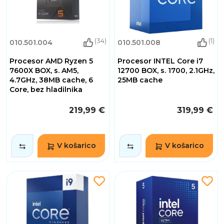
(34)
(1)
010.501.004
010.501.008
Procesor AMD Ryzen 5
Procesor INTEL Core i7
7600X BOX, s. AM5,
12700 BOX, s. 1700, 2.1GHz,
4.7GHz, 38MB cache, 6
25MB cache
Core, bez hladilnika
219,99 €
319,99 €
V košarico
V košarico