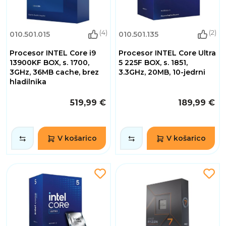
(4)
(2)
010.501.015
010.501.135
Procesor INTEL Core i9
Procesor INTEL Core Ultra
13900KF BOX, s. 1700,
5 225F BOX, s. 1851,
3GHz, 36MB cache, brez
3.3GHz, 20MB, 10-jedrni
hladilnika
519,99 €
189,99 €
V košarico
V košarico