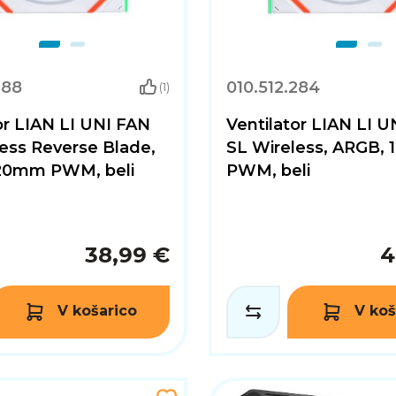
288
010.512.284
(1)
or LIAN LI UNI FAN
Ventilator LIAN LI 
ess Reverse Blade,
SL Wireless, ARGB,
20mm PWM, beli
PWM, beli
38,99 €
4
V košarico
V koš