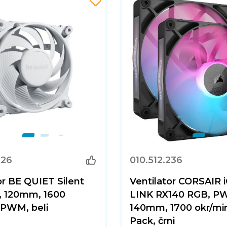
226
010.512.236
or BE QUIET Silent
Ventilator CORSAIR 
, 120mm, 1600
LINK RX140 RGB, P
 PWM, beli
140mm, 1700 okr/min
Pack, črni