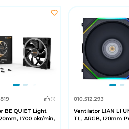
.819
010.512.293
(3)
or BE QUIET Light
Ventilator LIAN LI 
120mm, 1700 okr/min,
TL, ARGB, 120mm P