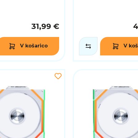
31,99 €
4
V košarico
V koš