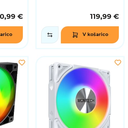
20,99 €
119,99 €
arico
V košarico