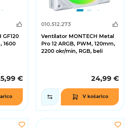
010.512.273
H GF120
Ventilator MONTECH Metal
 1600
Pro 12 ARGB, PWM, 120mm,
2200 okr/min, RGB, beli
15,99 €
24,99 €
arico
V košarico