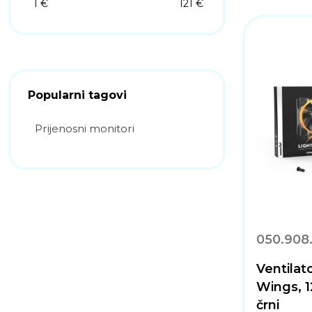
1 €
121 €
Popularni tagovi
Prijenosni monitori
050.908
Ventilat
Wings, 
črni