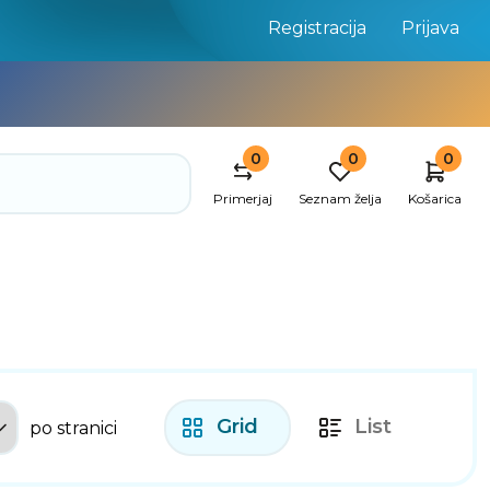
Registracija
Prijava
0
0
0
Primerjaj
Seznam želja
Košarica
Grid
List
po stranici