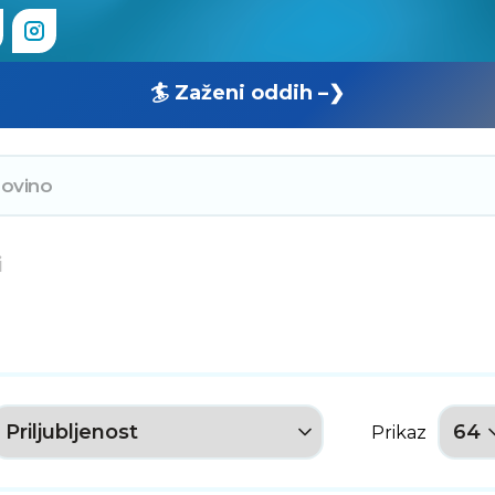
🏄 Zaženi oddih –❯
i
Prikaz