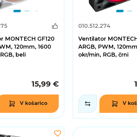
275
010.512.274
tor MONTECH GF120
Ventilator MONTEC
WM, 120mm, 1600
ARGB, PWM, 120mm,
 RGB, beli
okr/min, RGB, črni
15,99 €
V košarico
V koš