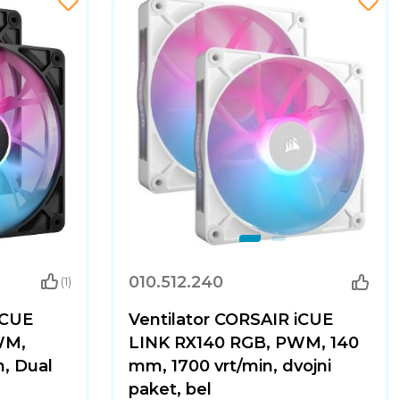
010.512.240
(1)
iCUE
Ventilator CORSAIR iCUE
WM,
LINK RX140 RGB, PWM, 140
, Dual
mm, 1700 vrt/min, dvojni
paket, bel