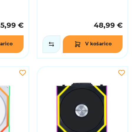
5,99 €
48,99 €
arico
V košarico