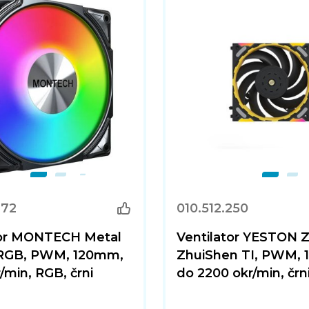
272
010.512.250
tor MONTECH Metal
Ventilator YESTON 
ARGB, PWM, 120mm,
ZhuiShen TI, PWM,
/min, RGB, črni
do 2200 okr/min, črn