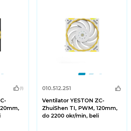
010.512.251
(1)
ZC-
Ventilator YESTON ZC-
 120mm,
ZhuiShen TI, PWM, 120mm,
i
do 2200 okr/min, beli