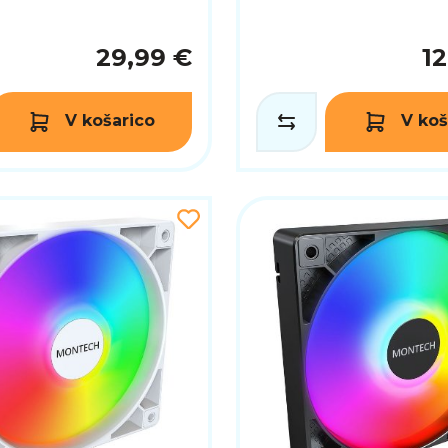
29,99 €
1
V košarico
V koš