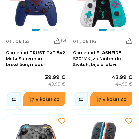
(3)
011.106.162
011.106.116
Gamepad TRUST GXT 542
Gamepad FLASHFIRE
Muta Superman,
S201MK, za Nintendo
brezžičen, moder
Switch, bijelo-plavi
39,99 €
42,99 €
49,99 €
44,99 €
V košarico
V košarico