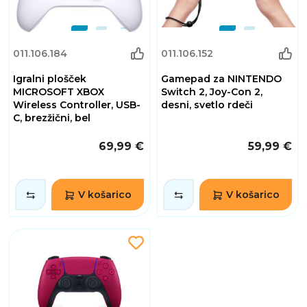
011.106.184
011.106.152
Igralni plošček
Gamepad za NINTENDO
MICROSOFT XBOX
Switch 2, Joy-Con 2,
Wireless Controller, USB-
desni, svetlo rdeči
C, brezžični, bel
69,99 €
59,99 €
V košarico
V košarico