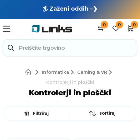
🏄 Zaženi oddih –❯
0
0
0
Informatika
Gaming & VR
Kontrolerji in ploščki
Kontrolerji in ploščki
sortiraj
Filtriraj