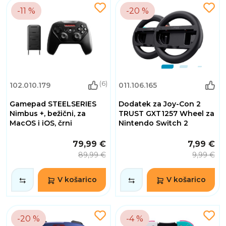
-11 %
-20 %
(6)
102.010.179
011.106.165
Gamepad STEELSERIES
Dodatek za Joy-Con 2
Nimbus +, bežični, za
TRUST GXT1257 Wheel za
MacOS i iOS, črni
Nintendo Switch 2
79,99 €
7,99 €
89,99 €
9,99 €
V košarico
V košarico
-20 %
-4 %