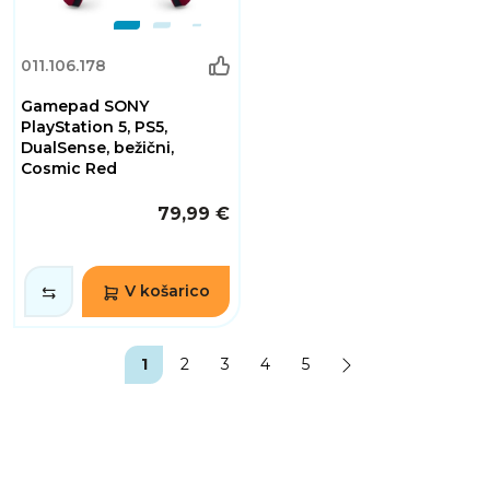
011.106.178
Gamepad SONY
PlayStation 5, PS5,
DualSense, bežični,
Cosmic Red
79,99 €
V košarico
1
2
3
4
5