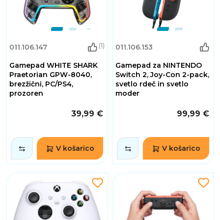
(1)
011.106.147
011.106.153
Gamepad WHITE SHARK
Gamepad za NINTENDO
Praetorian GPW-8040,
Switch 2, Joy-Con 2-pack,
brezžični, PC/PS4,
svetlo rdeč in svetlo
prozoren
moder
39,99 €
99,99 €
V košarico
V košarico