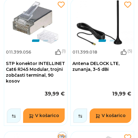
(1)
(5)
011.399.056
011.399.018
STP konektor INTELLINET
Antena DELOCK LTE,
Cat6 RJ45 Modular, trojni
zunanja, 3–5 dBi
zobčasti terminal, 90
kosov
39,99 €
19,99 €
V košarico
V košarico