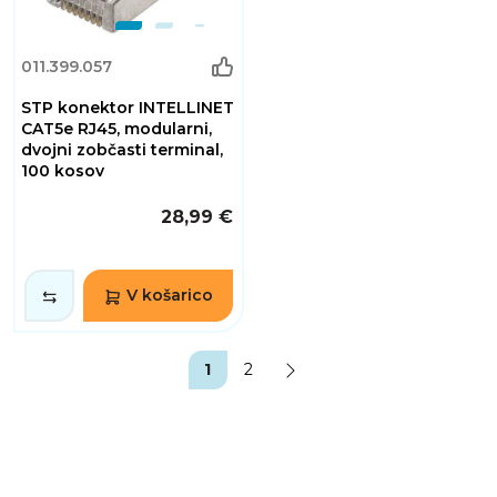
011.399.057
STP konektor INTELLINET
CAT5e RJ45, modularni,
dvojni zobčasti terminal,
100 kosov
28,99 €
V košarico
1
2