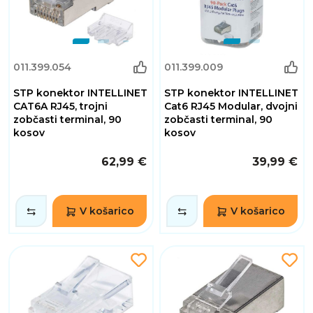
011.399.054
011.399.009
STP konektor INTELLINET
STP konektor INTELLINET
CAT6A RJ45, trojni
Cat6 RJ45 Modular, dvojni
zobčasti terminal, 90
zobčasti terminal, 90
kosov
kosov
62,99 €
39,99 €
V košarico
V košarico