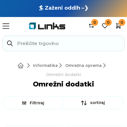
🏄 Zaženi oddih –❯
0
0
0
Informatika
Omrežna oprema
Omrežni dodatki
Omrežni dodatki
sortiraj
Filtriraj