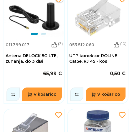
(3)
(10)
011.399.017
053.512.060
Antena DELOCK 5G LTE,
UTP konektor ROLINE
zunanja, do 3 dBi
Cat5e, RJ 45 - kos
65,99 €
0,50 €
V košarico
V košarico