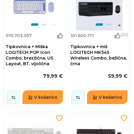
(20)
010.703.057
101.600.171
Tipkovnica + Miška
Tipkovnica + miš
LOGITECH POP Icon
LOGITECH MK345
Combo, brezžična, US
Wireless Combo, bežična,
Layout, BT, vijolična
črna
79,99 €
59,99 €
V košarico
V košarico