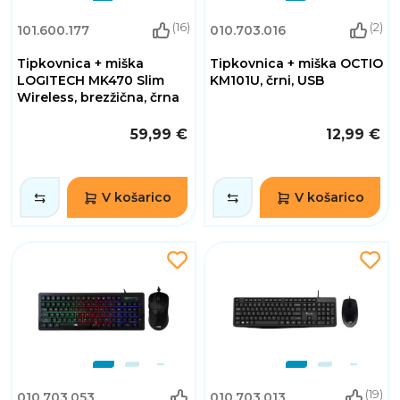
(16)
(2)
101.600.177
010.703.016
Tipkovnica + miška
Tipkovnica + miška OCTIO
LOGITECH MK470 Slim
KM101U, črni, USB
Wireless, brezžična, črna
59,99 €
12,99 €
V košarico
V košarico
(19)
010.703.053
010.703.013