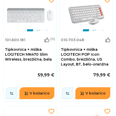
(16)
101.600.181
010.703.048
Tipkovnica + miška
Tipkovnica + miška
LOGITECH MK470 Slim
LOGITECH POP Icon
Wireless, brezžična, bela
Combo, brezžična, US
Layout, BT, belo-oranžna
59,99 €
79,99 €
V košarico
V košarico