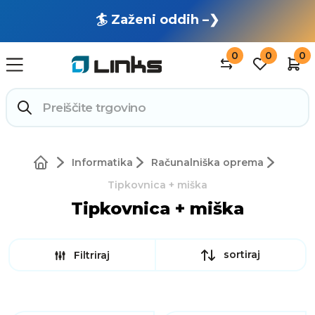
🏄 Zaženi oddih –❯
0
0
0
Informatika
Računalniška oprema
Tipkovnica + miška
Tipkovnica + miška
sortiraj
Filtriraj