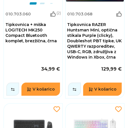
(2)
010.703.060
010.703.068
Tipkovnica + miška
Tipkovnica RAZER
LOGITECH MK250
Huntsman Mini, optična
Compact Bluetooth
stikala Purple (clicky),
komplet, brezžična, črna
Doubleshot PBT tipke, UK
QWERTY razporeditev,
USB-C, RGB, združljiva z
Windows in Xbox, črna
34,99 €
129,99 €
V košarico
V košarico