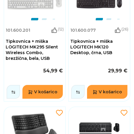
(12)
(26)
101.600.201
101.600.077
Tipkovnica + miška
Tipkovnica + miška
LOGITECH MK295 Silent
LOGITECH MK120
Wireless Combo,
Desktop, črna, USB
brezžična, bela, USB
54,99 €
29,99 €
V košarico
V košarico