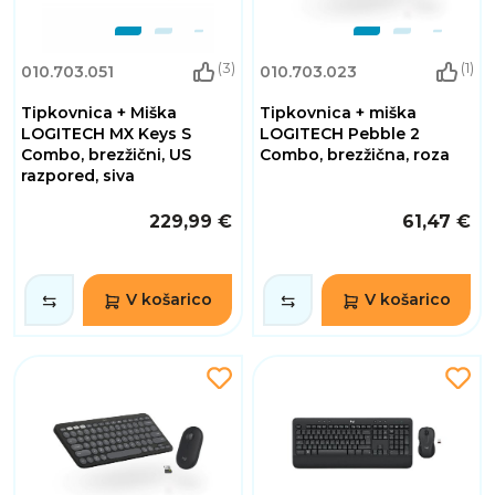
(3)
(1)
010.703.051
010.703.023
Tipkovnica + Miška
Tipkovnica + miška
LOGITECH MX Keys S
LOGITECH Pebble 2
Combo, brezžični, US
Combo, brezžična, roza
razpored, siva
229,99 €
61,47 €
V košarico
V košarico