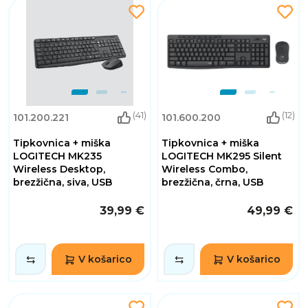
(41)
(12)
101.200.221
101.600.200
Tipkovnica + miška
Tipkovnica + miška
LOGITECH MK235
LOGITECH MK295 Silent
Wireless Desktop,
Wireless Combo,
brezžična, siva, USB
brezžična, črna, USB
39,99 €
49,99 €
V košarico
V košarico