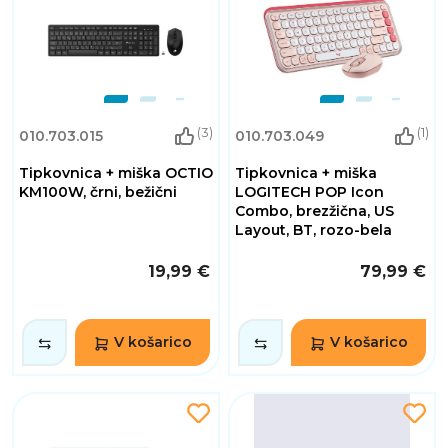
(3)
(1)
010.703.015
010.703.049
Tipkovnica + miška OCTIO
Tipkovnica + miška
KM100W, črni, bežični
LOGITECH POP Icon
Combo, brezžična, US
Layout, BT, rozo-bela
19,99 €
79,99 €
V košarico
V košarico