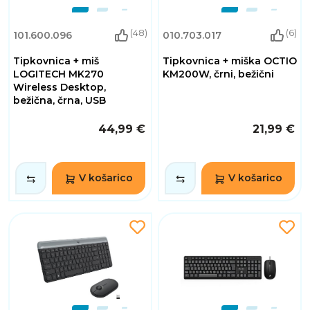
(48)
(6)
101.600.096
010.703.017
Tipkovnica + miš
Tipkovnica + miška OCTIO
LOGITECH MK270
KM200W, črni, bežični
Wireless Desktop,
bežična, črna, USB
44,99 €
21,99 €
V košarico
V košarico