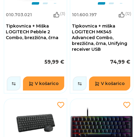
(3)
(12)
010.703.021
101.600.197
Tipkovnica + Miška
Tipkovnica + miška
LOGITECH Pebble 2
LOGITECH MK545
Combo, brezžična, črna
Advanced Combo,
brezžična, črna, Unifying
receiver USB
59,99 €
74,99 €
V košarico
V košarico