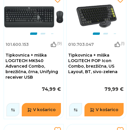
(9)
(1)
101.600.153
010.703.047
Tipkovnica + miška
Tipkovnica + miška
LOGITECH MK540
LOGITECH POP Icon
Advanced Combo,
Combo, brezžična, US
brezžična, črna, Unifying
Layout, BT, sivo-zelena
receiver USB
74,99 €
79,99 €
V košarico
V košarico