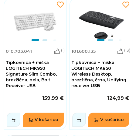
(1)
(13)
010.703.041
101.600.135
Tipkovnica + miška
Tipkovnica + miška
LOGITECH MK950
LOGITECH MK850
Signature Slim Combo,
Wireless Desktop,
brezžična, bela, Bolt
brezžična, črna, Unifying
Receiver USB
receiver USB
159,99 €
124,99 €
V košarico
V košarico