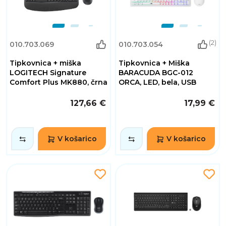
(2)
010.703.069
010.703.054
Tipkovnica + miška
Tipkovnica + Miška
LOGITECH Signature
BARACUDA BGC-012
Comfort Plus MK880, črna
ORCA, LED, bela, USB
127,66 €
17,99 €
V košarico
V košarico