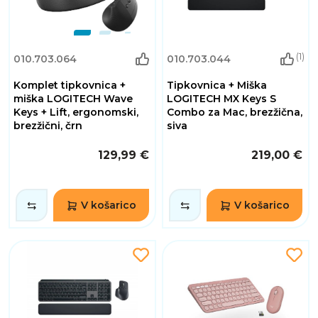
(1)
010.703.064
010.703.044
Komplet tipkovnica +
Tipkovnica + Miška
miška LOGITECH Wave
LOGITECH MX Keys S
Keys + Lift, ergonomski,
Combo za Mac, brezžična,
brezžični, črn
siva
129,99 €
219,00 €
V košarico
V košarico