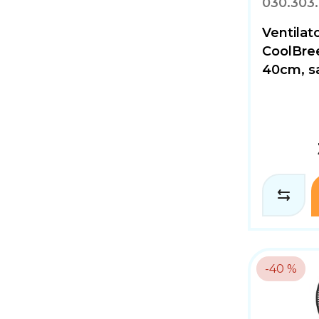
030.303.
Ventila
CoolBre
40cm, sa
-40 %