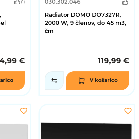
030.302.046
(1)
,
Radiator DOMO DO7327R,
el
2000 W, 9 členov, do 45 m3,
črn
4,99 €
119,99 €
arico
V košarico