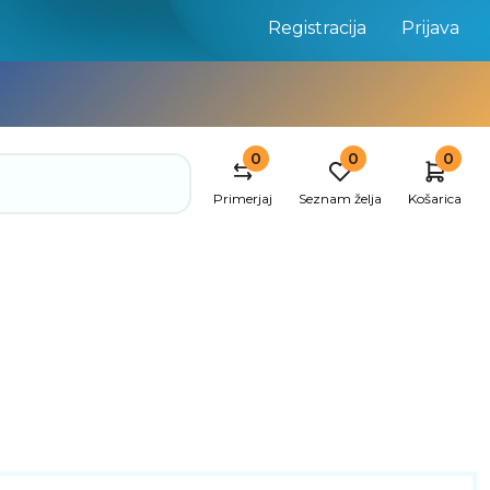
Registracija
Prijava
0
0
0
Primerjaj
Seznam želja
Košarica