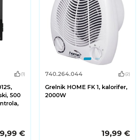
740.264.044
(1)
(2)
12S,
Grelnik HOME FK 1, kalorifer,
ski, 500
2000W
ntrola,
9,99 €
19,99 €