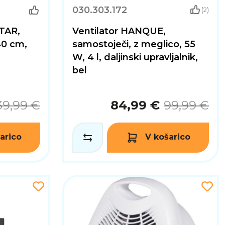
030.303.172
(2)
TAR,
Ventilator HANQUE,
40 cm,
samostoječi, z meglico, 55
W, 4 l, daljinski upravljalnik,
bel
39,99 €
84,99 €
99,99 €
arico
V košarico