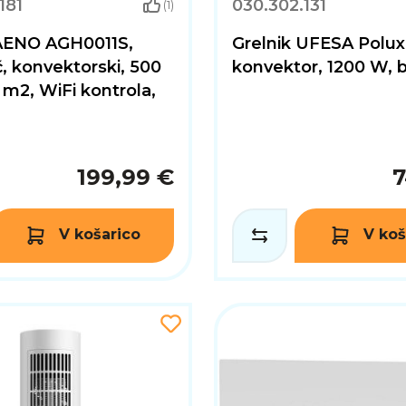
181
030.302.131
(1)
 AENO AGH0011S,
Grelnik UFESA Polux
č, konvektorski, 500
konvektor, 1200 W, b
 m2, WiFi kontrola,
199,99 €
7
V košarico
V koš