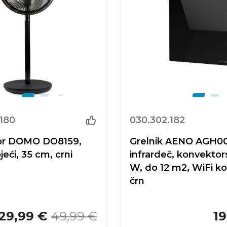
180
030.302.182
tor DOMO DO8159,
Grelnik AENO AGH00
eći, 35 cm, crni
infrardeč, konvektor
W, do 12 m2, WiFi ko
črn
29,99 €
49,99 €
19