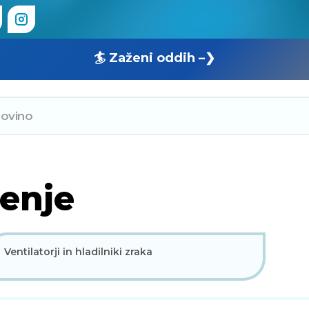
🏄 Zaženi oddih –❯
jenje
Ventilatorji in hladilniki zraka