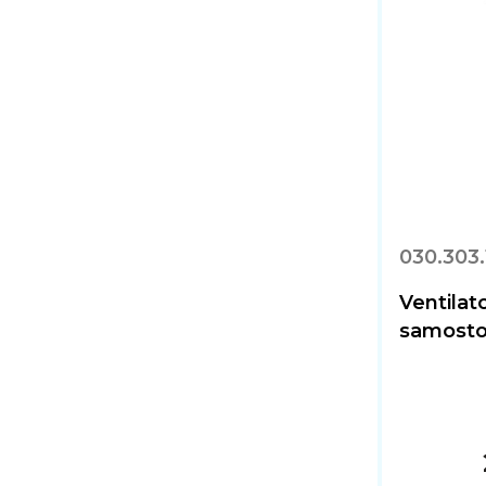
030.303.
Ventila
samostoj