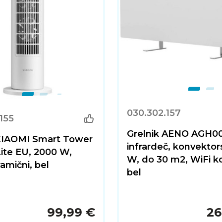
030.302.157
155
Grelnik AENO AGH0
 XIAOMI Smart Tower
infrardeč, konvektor
ite EU, 2000 W,
W, do 30 m2, WiFi ko
ramični, bel
bel
99,99 €
26