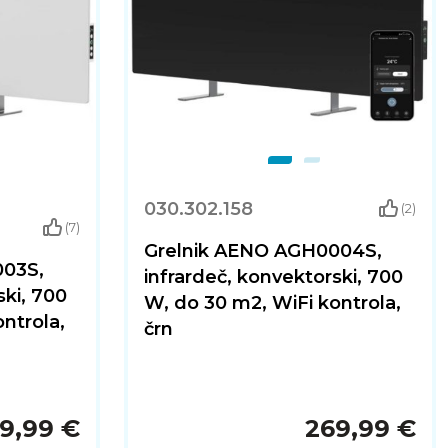
030.302.158
(2)
(7)
Grelnik AENO AGH0004S,
003S,
infrardeč, konvektorski, 700
ski, 700
W, do 30 m2, WiFi kontrola,
ntrola,
črn
9,99 €
269,99 €