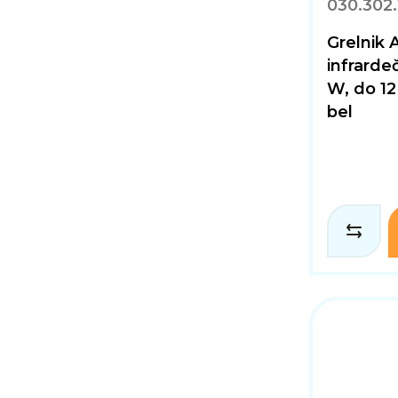
030.302.
Grelnik
infrarde
W, do 12
bel