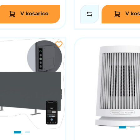
V košarico
V koš