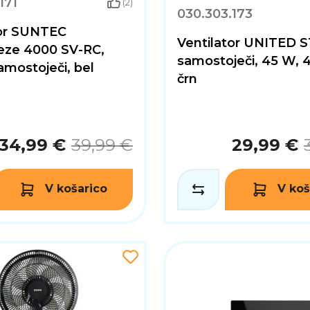
171
(2)
030.303.173
tor SUNTEC
Ventilator UNITED S
eze 4000 SV-RC,
samostoječi, 45 W, 
mostoječi, bel
črn
34,99 €
39,99 €
29,99 €
V košarico
V koš