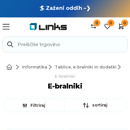
🏄 Zaženi oddih –❯
0
0
0
Informatika
Tablice, e-bralniki in dodatki
E-bralniki
E-bralniki
sortiraj
Filtriraj