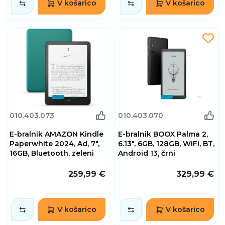
V košarico
V košarico
010.403.073
010.403.070
E-bralnik AMAZON Kindle
E-bralnik BOOX Palma 2,
Paperwhite 2024, Ad, 7",
6.13", 6GB, 128GB, WiFi, BT,
16GB, Bluetooth, zeleni
Android 13, črni
259,99 €
329,99 €
V košarico
V košarico