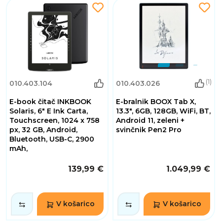
(1)
010.403.104
010.403.026
E-book čitač INKBOOK
E-bralnik BOOX Tab X,
Solaris, 6" E Ink Carta,
13.3", 6GB, 128GB, WiFi, BT,
Touchscreen, 1024 x 758
Android 11, zeleni +
px, 32 GB, Android,
svinčnik Pen2 Pro
Bluetooth, USB-C, 2900
mAh,
139,99 €
1.049,99 €
V košarico
V košarico