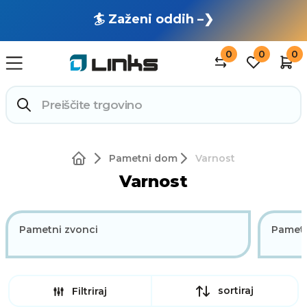
🏄 Zaženi oddih –❯
0
0
0
Pametni dom
Varnost
Varnost
Pametni zvonci
Pametn
sortiraj
Filtriraj