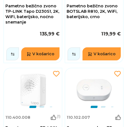
Pametno bežično zvono
Pametno bežično zvono
TP-LINK Tapo D230S1, 2K,
BOTSLAB R810, 2K, WiFi,
WiFi, baterijsko, noćno
baterijsko, crno
snemanje
135,99 €
119,99 €
V košarico
V košarico
(1)
110.400.008
110.102.007