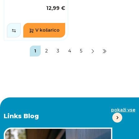
12,99 €
V košarico
1
2
3
4
5
pokaži vse
Links Blog