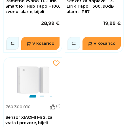
Pametno zvono TP-LINK
Senzor za poplave TP-
Smart IoT Hub Tapo H100,
LINK Tapo T300, 90dB
zvono, alarm, bijeli
alarm, IP67
28,99 €
19,99 €
V košarico
V košarico
(2)
760.300.010
Senzor XIAOMI Mi 2, za
vrata i prozore, bijeli