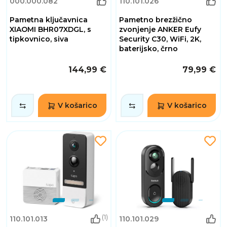
000.000.082
110.101.026
Pametna ključavnica
Pametno brezžično
XIAOMI BHR07XDGL, s
zvonjenje ANKER Eufy
tipkovnico, siva
Security C30, WiFi, 2K,
baterijsko, črno
144,99 €
79,99 €
V košarico
V košarico
(1)
110.101.013
110.101.029