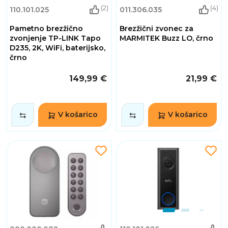
(2)
(4)
110.101.025
011.306.035
Pametno brezžično
Brezžični zvonec za
zvonjenje TP-LINK Tapo
MARMITEK Buzz LO, črno
D235, 2K, WiFi, baterijsko,
črno
149,99 €
21,99 €
V košarico
V košarico