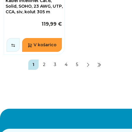
Kabel Intellinet Cat.6,
Solid, SOHO, 23 AWG, UTP,
CCA, siv, kolut 305 m
119,99 €
V košarico
1
2
3
4
5