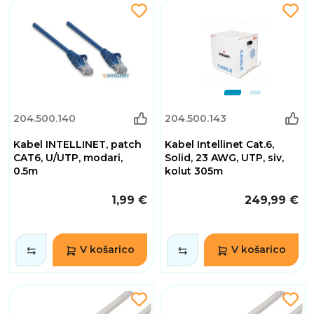
204.500.140
204.500.143
Kabel INTELLINET, patch
Kabel Intellinet Cat.6,
CAT6, U/UTP, modari,
Solid, 23 AWG, UTP, siv,
0.5m
kolut 305m
1,99 €
249,99 €
V košarico
V košarico