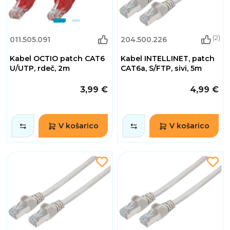
(2)
011.505.091
204.500.226
Kabel OCTIO patch CAT6
Kabel INTELLINET, patch
U/UTP, rdeč, 2m
CAT6a, S/FTP, sivi, 5m
3,99 €
4,99 €
V košarico
V košarico