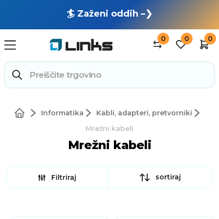
🏄 Zaženi oddih –❯
0
0
0
Informatika
Kabli, adapteri, pretvorniki
Mrežni kabeli
Mrežni kabeli
sortiraj
Filtriraj