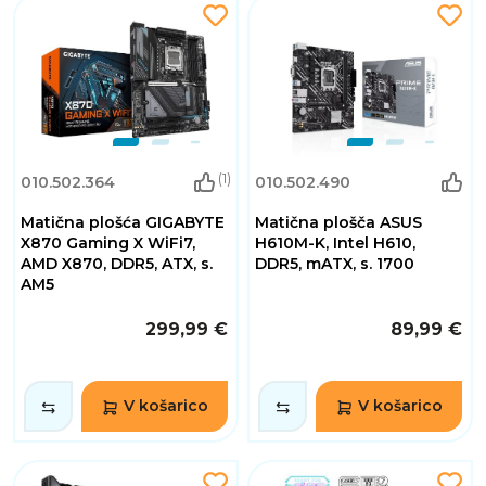
(1)
010.502.364
010.502.490
Matična plošća GIGABYTE
Matična plošča ASUS
X870 Gaming X WiFi7,
H610M-K, Intel H610,
AMD X870, DDR5, ATX, s.
DDR5, mATX, s. 1700
AM5
299,99 €
89,99 €
V košarico
V košarico