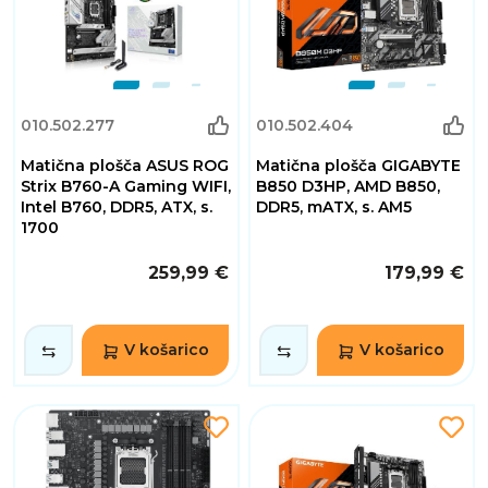
010.502.277
010.502.404
Matična plošča ASUS ROG
Matična plošča GIGABYTE
Strix B760-A Gaming WIFI,
B850 D3HP, AMD B850,
Intel B760, DDR5, ATX, s.
DDR5, mATX, s. AM5
1700
259,99 €
179,99 €
V košarico
V košarico