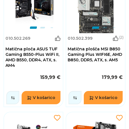
(2)
010.502.269
010.502.399
Matična ploča ASUS TUF
Matična plošča MSI B850
Gaming B550-Plus WiFi II,
Gaming Plus WIFI6E, AMD
AMD B550, DDR4, ATX, s.
B850, DDR5, ATX, s. AM5
AM4
159,99 €
179,99 €
V košarico
V košarico