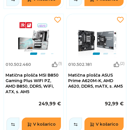
(1)
(2)
010.502.460
010.502.181
Matična plošča MSI B850
Matična plošča ASUS
Gaming Plus WIFI PZ,
Prime A620M-K, AMD
AMD B850, DDR5, WiFi,
A620, DDR5, mATX, s. AM5
ATX, s. AM5
249,99 €
92,99 €
V košarico
V košarico