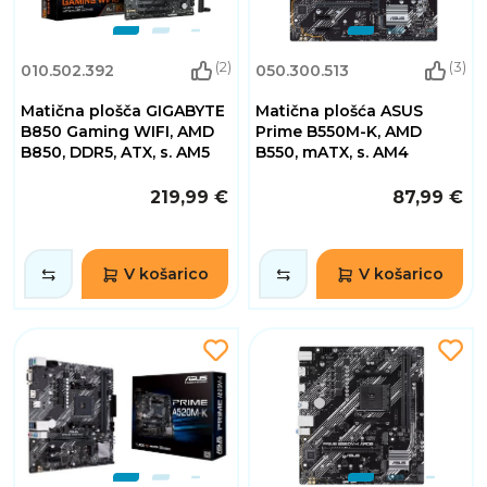
(2)
(3)
010.502.392
050.300.513
Matična plošča GIGABYTE
Matična plošća ASUS
B850 Gaming WIFI, AMD
Prime B550M-K, AMD
B850, DDR5, ATX, s. AM5
B550, mATX, s. AM4
219,99 €
87,99 €
V košarico
V košarico