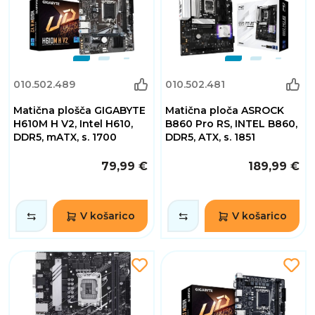
010.502.489
010.502.481
Matična plošča GIGABYTE
Matična ploča ASROCK
H610M H V2, Intel H610,
B860 Pro RS, INTEL B860,
DDR5, mATX, s. 1700
DDR5, ATX, s. 1851
79,99 €
189,99 €
V košarico
V košarico