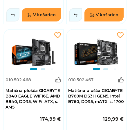
V košarico
V košarico
010.502.468
010.502.467
Matična plošča GIGABYTE
Matična plošča GIGABYTE
B840 EAGLE WIFI6E, AMD
B760M DS3H GEN5, Intel
B840, DDR5, WiFi, ATX, s.
B760, DDR5, mATX, s. 1700
AM5
174,99 €
129,99 €