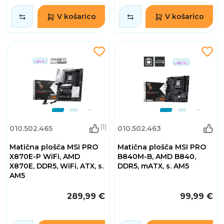
V košarico
V košarico
(1)
010.502.465
010.502.463
Matična plošča MSI PRO
Matična plošča MSI PRO
X870E-P WiFi, AMD
B840M-B, AMD B840,
X870E, DDR5, WiFi, ATX, s.
DDR5, mATX, s. AM5
AM5
289,99 €
99,99 €