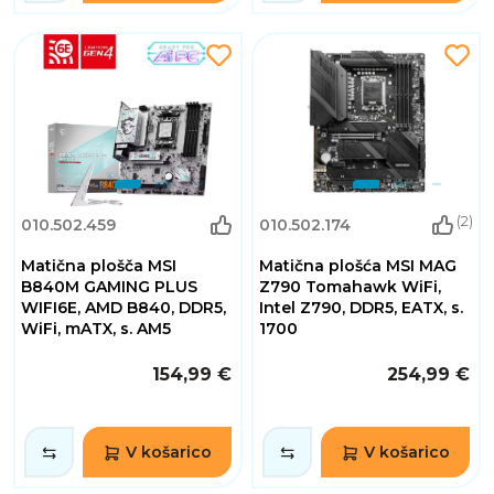
(2)
010.502.459
010.502.174
Matična plošča MSI
Matična plošća MSI MAG
B840M GAMING PLUS
Z790 Tomahawk WiFi,
WIFI6E, AMD B840, DDR5,
Intel Z790, DDR5, EATX, s.
WiFi, mATX, s. AM5
1700
154,99 €
254,99 €
V košarico
V košarico