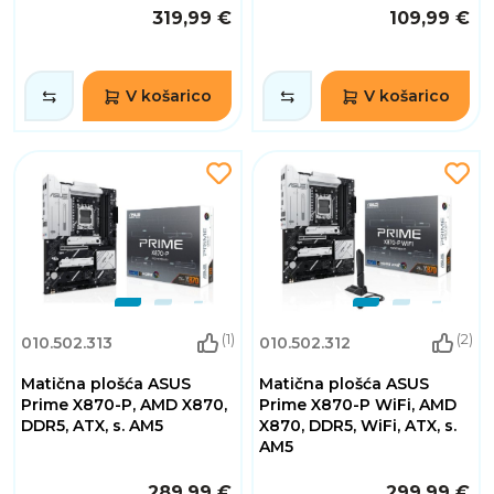
319,99 €
109,99 €
V košarico
V košarico
(1)
(2)
010.502.313
010.502.312
Matična plošća ASUS
Matična plošća ASUS
Prime X870-P, AMD X870,
Prime X870-P WiFi, AMD
DDR5, ATX, s. AM5
X870, DDR5, WiFi, ATX, s.
AM5
289,99 €
299,99 €