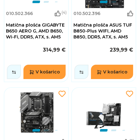
(4)
010.502.366
010.502.396
Matična plošća GIGABYTE
Matična plošča ASUS TUF
B650 AERO G, AMD B650,
B850-Plus WIFI, AMD
Wi-Fi, DDR5, ATX, s. AM5
B850, DDR5, ATX, s. AM5
314,99 €
239,99 €
V košarico
V košarico