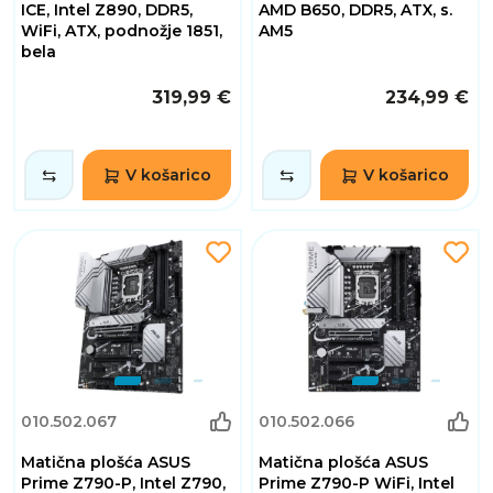
ICE, Intel Z890, DDR5,
AMD B650, DDR5, ATX, s.
WiFi, ATX, podnožje 1851,
AM5
bela
319,99 €
234,99 €
V košarico
V košarico
010.502.067
010.502.066
Matična plošća ASUS
Matična plošća ASUS
Prime Z790-P, Intel Z790,
Prime Z790-P WiFi, Intel