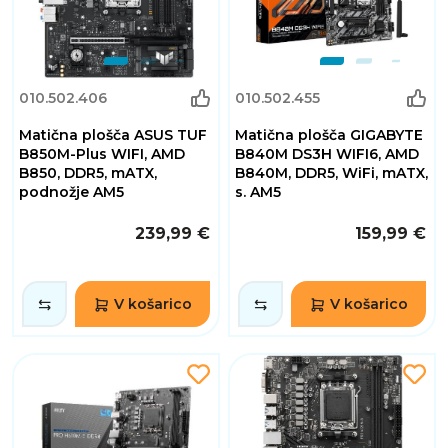
010.502.406
010.502.455
Matična plošča ASUS TUF
Matična plošča GIGABYTE
B850M-Plus WIFI, AMD
B840M DS3H WIFI6, AMD
B850, DDR5, mATX,
B840M, DDR5, WiFi, mATX,
podnožje AM5
s. AM5
239,99 €
159,99 €
V košarico
V košarico