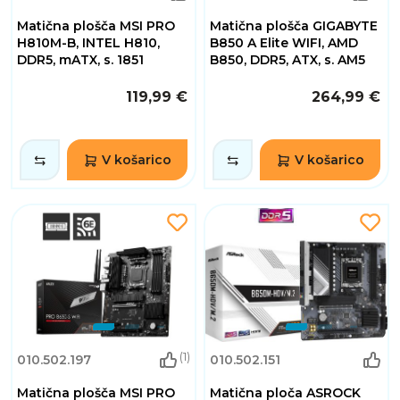
Matična plošča MSI PRO
Matična plošča GIGABYTE
H810M-B, INTEL H810,
B850 A Elite WIFI, AMD
DDR5, mATX, s. 1851
B850, DDR5, ATX, s. AM5
119,99 €
264,99 €
V košarico
V košarico
(1)
010.502.197
010.502.151
Matična plošča MSI PRO
Matična ploča ASROCK