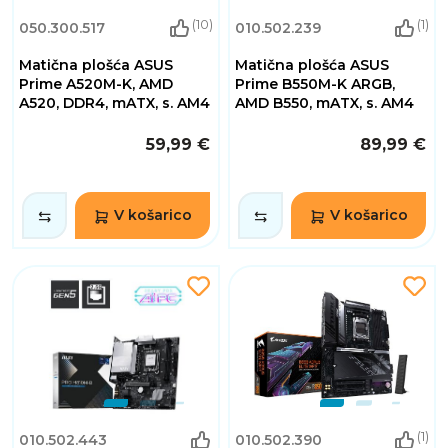
(10)
(1)
050.300.517
010.502.239
Matična plošća ASUS
Matična plošća ASUS
Prime A520M-K, AMD
Prime B550M-K ARGB,
A520, DDR4, mATX, s. AM4
AMD B550, mATX, s. AM4
59,99 €
89,99 €
V košarico
V košarico
(1)
010.502.443
010.502.390