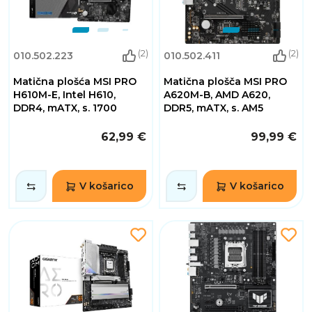
(2)
(2)
010.502.223
010.502.411
Matična plošća MSI PRO
Matična plošča MSI PRO
H610M-E, Intel H610,
A620M-B, AMD A620,
DDR4, mATX, s. 1700
DDR5, mATX, s. AM5
62,99 €
99,99 €
V košarico
V košarico