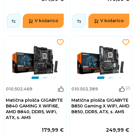
V košarico
V košarico
(2)
010.502.469
010.502.389
Matična plošča GIGABYTE
Matična plošča GIGABYTE
B840 GAMING X WIFI6E,
B850 Gaming X WIFI, AMD
AMD B840, DDR5, WiFi,
B850, DDR5, ATX, s. AM5
ATX, s. AM5
179,99 €
249,99 €