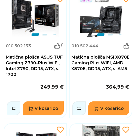
(1)
010.502.133
010.502.444
Matična plošća ASUS TUF
Matična plošča MSI X870E
Gaming Z790-Plus WiFi,
Gaming Plus WIFI, AMD
Intel Z790, DDR5, ATX, s.
X870E, DDR5, ATX, s. AM5
1700
249,99 €
364,99 €
V košarico
V košarico