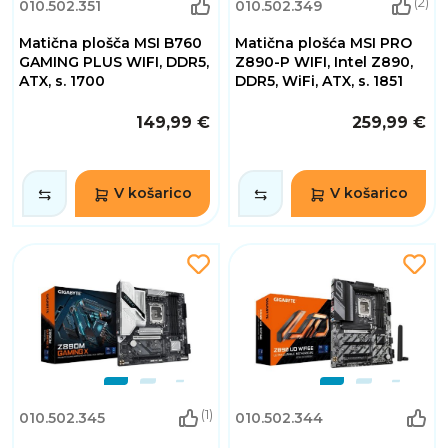
(2)
010.502.351
010.502.349
Matična plošča MSI B760
Matična plošća MSI PRO
GAMING PLUS WIFI, DDR5,
Z890-P WIFI, Intel Z890,
ATX, s. 1700
DDR5, WiFi, ATX, s. 1851
149,99 €
259,99 €
V košarico
V košarico
(1)
010.502.345
010.502.344