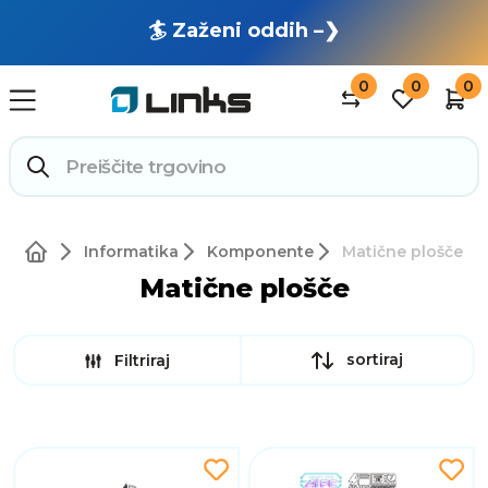
🏄 Zaženi oddih –❯
0
0
0
Informatika
Komponente
Matične plošče
Matične plošče
sortiraj
Filtriraj