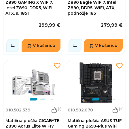
Z890 GAMING X WIFI7,
Z890 Eagle WIFI7, Intel
Intel Z890, DDR5, WiFi,
Z890, DDR5, WiFi, ATX,
ATX, s. 1851
podnožje 1851
299,99 €
279,99 €
V košarico
V košarico
(1)
(9)
010.502.339
010.502.070
Matična plošča GIGABYTE
Matična plošća ASUS TUF
Z890 Aorus Elite WIFI7
Gaming B650-Plus WiFi,