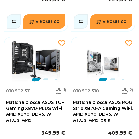
V košarico
V košarico
(1)
(2)
010.502.311
010.502.310
Matična plošća ASUS TUF
Matična plošća ASUS ROG
Gaming X870-PLUS WiFi,
Strix X870-A Gaming WiFi,
AMD X870, DDR5, WiFi,
AMD X870, DDR5, WiFi,
ATX, s. AM5
ATX, s. AM5, bela
349,99 €
409,99 €