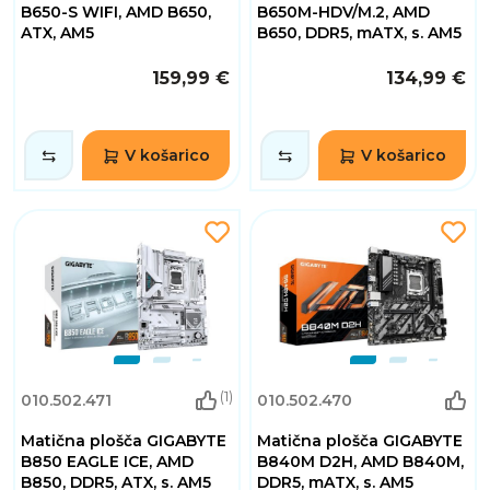
B650-S WIFI, AMD B650,
B650M-HDV/M.2, AMD
ATX, AM5
B650, DDR5, mATX, s. AM5
159,99 €
134,99 €
V košarico
V košarico
(1)
010.502.471
010.502.470
Matična plošča GIGABYTE
Matična plošča GIGABYTE
B850 EAGLE ICE, AMD
B840M D2H, AMD B840M,
B850, DDR5, ATX, s. AM5
DDR5, mATX, s. AM5