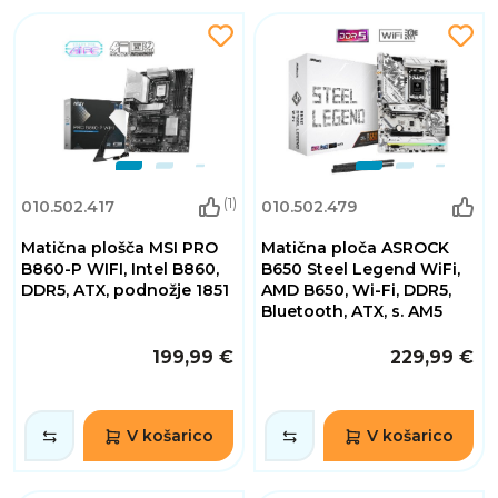
(1)
010.502.417
010.502.479
Matična plošča MSI PRO
Matična ploča ASROCK
B860-P WIFI, Intel B860,
B650 Steel Legend WiFi,
DDR5, ATX, podnožje 1851
AMD B650, Wi-Fi, DDR5,
Bluetooth, ATX, s. AM5
199,99 €
229,99 €
V košarico
V košarico