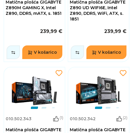
Matična plošća GIGABYTE
Matična plošča GIGABYTE
Z890M GAMING X, Intel
Z890 UD WIFI6E, Intel
Z890, DDR5, mATX, s. 1851
Z890, DDR5, WiFi, ATX, s.
1851
239,99 €
239,99 €
V košarico
V košarico
(1)
(2)
010.502.343
010.502.342
Matična plošča GIGABYTE
Matična plošča GIGABYTE