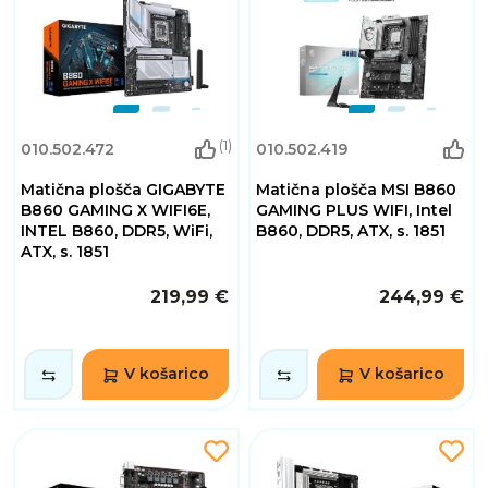
(1)
010.502.472
010.502.419
Matična plošča GIGABYTE
Matična plošča MSI B860
B860 GAMING X WIFI6E,
GAMING PLUS WIFI, Intel
INTEL B860, DDR5, WiFi,
B860, DDR5, ATX, s. 1851
ATX, s. 1851
219,99 €
244,99 €
V košarico
V košarico