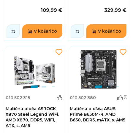
109,99 €
329,99 €
V košarico
V košarico
(1)
010.502.315
010.502.380
Matična ploča ASROCK
Matična plošća ASUS
X870 Steel Legend WiFi,
Prime B650M-R, AMD
AMD X870, DDR5, WiFi,
B650, DDR5, mATX, s. AM5
ATX, s. AM5