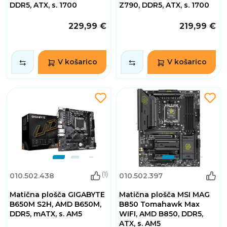
DDR5, ATX, s. 1700
Z790, DDR5, ATX, s. 1700
229,99 €
219,99 €
V košarico
V košarico
(1)
010.502.438
010.502.397
Matična plošča GIGABYTE
Matična plošča MSI MAG
B650M S2H, AMD B650M,
B850 Tomahawk Max
DDR5, mATX, s. AM5
WIFI, AMD B850, DDR5,
ATX, s. AM5