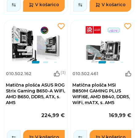
V košarico
V košarico
(3)
010.502.162
010.502.461
Matična plošća ASUS ROG
Matična plošča MSI
Strix Gaming B650-A WiFi,
B850M GAMING PLUS
AMD B650, DDR5, ATX, s.
WIFI6E, AMD B840, DDR5,
AM5
WiFi, mATX, s. AM5
224,99 €
169,99 €
V košarico
V košarico