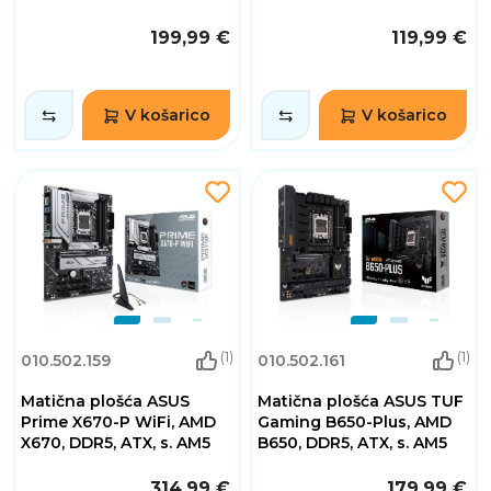
199,99 €
119,99 €
V košarico
V košarico
(1)
(1)
010.502.159
010.502.161
Matična plošća ASUS
Matična plošća ASUS TUF
Prime X670-P WiFi, AMD
Gaming B650-Plus, AMD
X670, DDR5, ATX, s. AM5
B650, DDR5, ATX, s. AM5
314,99 €
179,99 €