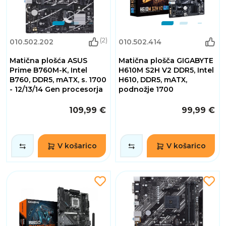
(2)
010.502.202
010.502.414
Matična plošća ASUS
Matična plošča GIGABYTE
Prime B760M-K, Intel
H610M S2H V2 DDR5, Intel
B760, DDR5, mATX, s. 1700
H610, DDR5, mATX,
- 12/13/14 Gen procesorja
podnožje 1700
109,99 €
99,99 €
V košarico
V košarico