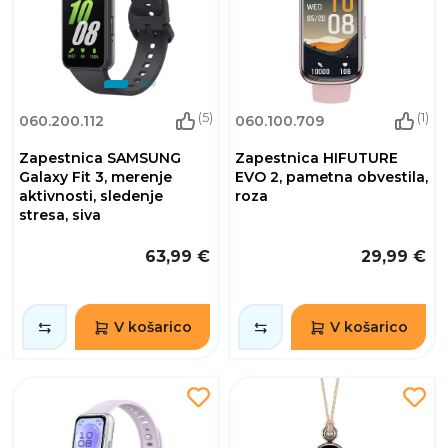
(5)
(1)
060.200.112
060.100.709
Zapestnica SAMSUNG
Zapestnica HIFUTURE
Galaxy Fit 3, merenje
EVO 2, pametna obvestila,
aktivnosti, sledenje
roza
stresa, siva
63,99 €
29,99 €
V košarico
V košarico