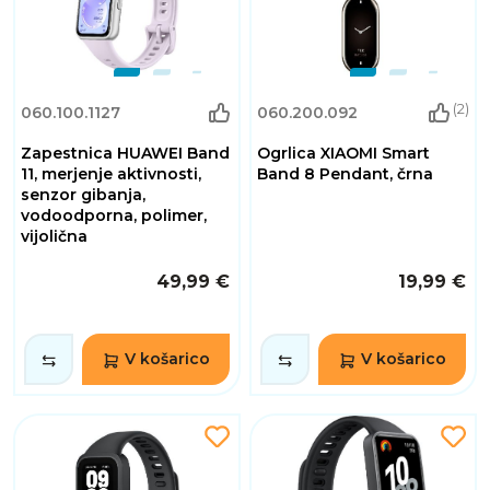
(2)
060.100.1127
060.200.092
Zapestnica HUAWEI Band
Ogrlica XIAOMI Smart
11, merjenje aktivnosti,
Band 8 Pendant, črna
senzor gibanja,
vodoodporna, polimer,
vijolična
49,99 €
19,99 €
V košarico
V košarico