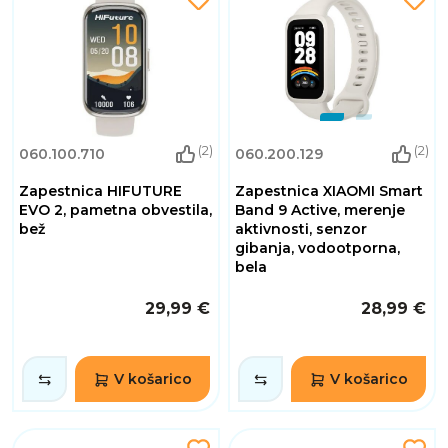
(2)
(2)
060.100.710
060.200.129
Zapestnica HIFUTURE
Zapestnica XIAOMI Smart
EVO 2, pametna obvestila,
Band 9 Active, merenje
bež
aktivnosti, senzor
gibanja, vodootporna,
bela
29,99 €
28,99 €
V košarico
V košarico