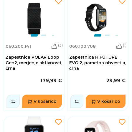
(3)
(1)
060.200.141
060.100.708
Zapestnica POLAR Loop
Zapestnica HIFUTURE
Gen2, merjenje aktivnosti,
EVO 2, pametna obvestila,
črna
črna
179,99 €
29,99 €
V košarico
V košarico