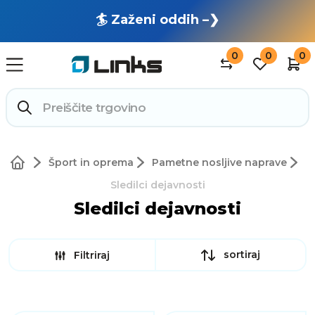
🏄 Zaženi oddih –❯
0
0
0
Šport in oprema
Pametne nosljive naprave
Sledilci dejavnosti
Sledilci dejavnosti
sortiraj
Filtriraj