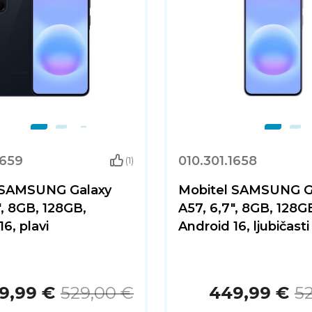
1659
010.301.1658
(1)
 SAMSUNG Galaxy
Mobitel SAMSUNG G
", 8GB, 128GB,
A57, 6,7", 8GB, 128G
6, plavi
Android 16, ljubičasti
9,99 €
529,00 €
449,99 €
5