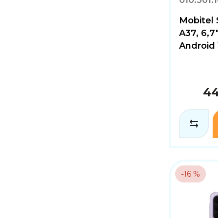
010.301.
Mobitel
A37, 6,7
Android 1
44
-16 %