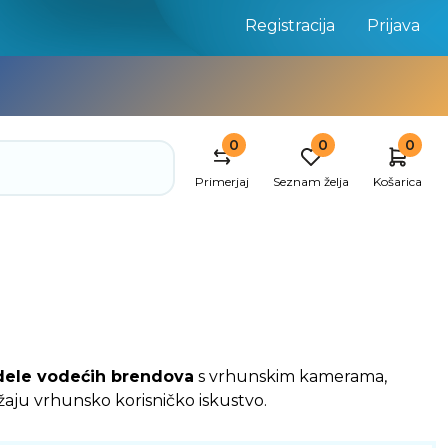
Registracija
Prijava
0
0
0
Primerjaj
Seznam želja
Košarica
dele vodećih brendova
s vrhunskim kamerama,
aju vrhunsko korisničko iskustvo.