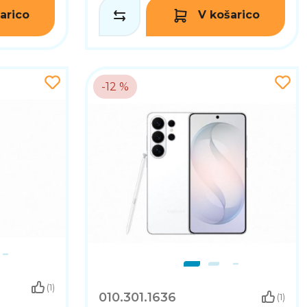
arico
V košarico
-12 %
(1)
010.301.1636
(1)