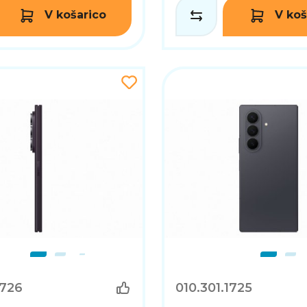
V košarico
V koš
1726
010.301.1725