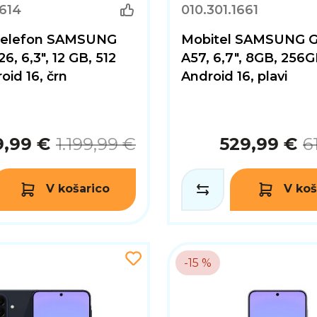
1614
010.301.1661
 telefon SAMSUNG
Mobitel SAMSUNG G
6, 6,3", 12 GB, 512
A57, 6,7", 8GB, 256G
oid 16, črn
Android 16, plavi
9,99 €
1.199,99 €
529,99 €
6
V košarico
V koš
-15 %