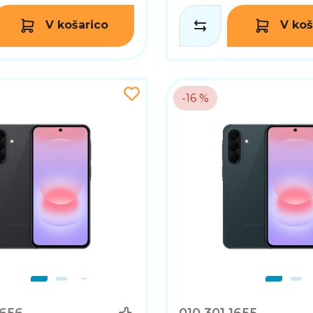
V košarico
V koš
-16 %