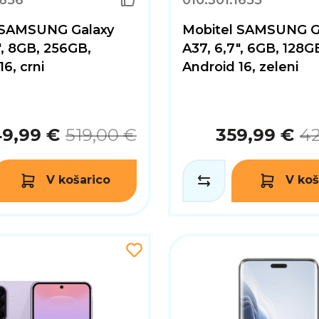
1656
010.301.1655
 SAMSUNG Galaxy
Mobitel SAMSUNG G
", 8GB, 256GB,
A37, 6,7", 6GB, 128G
6, crni
Android 16, zeleni
9,99 €
519,00 €
359,99 €
42
V košarico
V koš