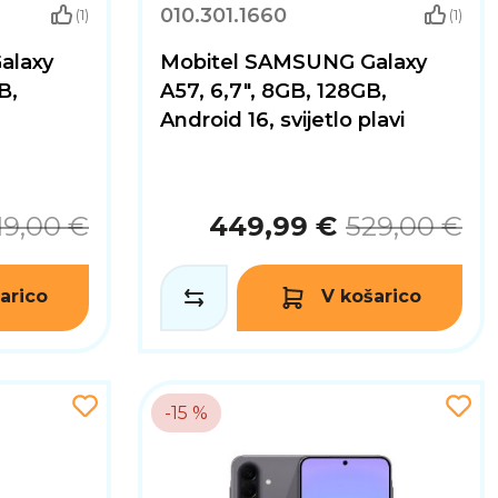
010.301.1660
(1)
(1)
alaxy
Mobitel SAMSUNG Galaxy
B,
A57, 6,7", 8GB, 128GB,
Android 16, svijetlo plavi
19,00 €
449,99 €
529,00 €
arico
V košarico
-15 %