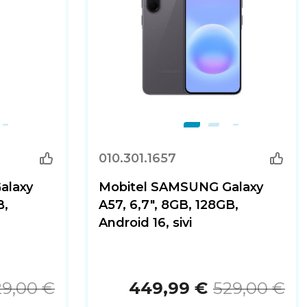
010.301.1657
alaxy
Mobitel SAMSUNG Galaxy
B,
A57, 6,7", 8GB, 128GB,
Android 16, sivi
29,00 €
449,99 €
529,00 €