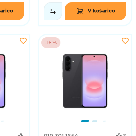
arico
V košarico
-16 %
(1)