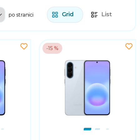
Grid
List
po stranici
-15 %