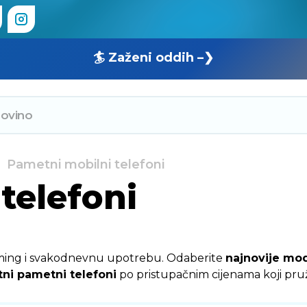
🏄 Zaženi oddih –❯
Pametni mobilni telefoni
telefoni
ming i svakodnevnu upotrebu. Odaberite
najnovije mo
tni pametni telefoni
po pristupačnim cijenama koji pruž