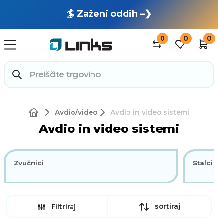
🏄 Zaženi oddih –❯
0
0
0
Avdio/video
Avdio in video sistemi
Avdio in video sistemi
Zvučnici
Stalci 
sortiraj
Filtriraj