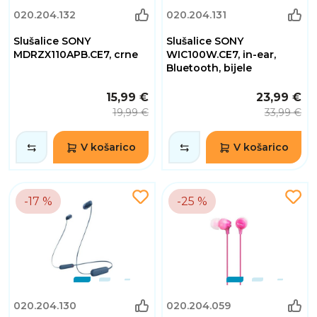
020.204.132
020.204.131
Slušalice SONY
Slušalice SONY
MDRZX110APB.CE7, crne
WIC100W.CE7, in-ear,
Bluetooth, bijele
15,99 €
23,99 €
19,99 €
33,99 €
V košarico
V košarico
-17 %
-25 %
020.204.130
020.204.059