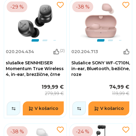
-29 %
-38 %
(2)
020.204.434
020.204.713
slušalke SENNHEISER
Slušalice SONY WF-C710N,
Momentum True Wireless
in-ear, Bluetooth, bežične,
4, in-ear, brezžične, črne
roze
199,99 €
74,99 €
279,99 €
119,99 €
V košarico
V košarico
-38 %
-24 %