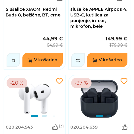
Slušalice XIAOMI Redmi
slušalke APPLE Airpods 4,
Buds 8, bežične, BT, crne
USB-C, kutijica za
punjenje, in-ear,
mikrofon, bele
44,99 €
149,99 €
54,99 €
179,99 €
V košarico
V košarico
-20 %
-37 %
(3)
020.204.543
020.204.639