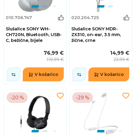
010.706.747
020.204.725
Slušalice SONY WH-
Slušalice SONY MDR-
CH720N, Bluetooth, USB-
ZX310, on-ear, 3.5 mm,
C, bežične, bijele
žične, crne
76,99 €
14,99 €
119,99 €
23,99 €
V košarico
V košarico
-20 %
-29 %