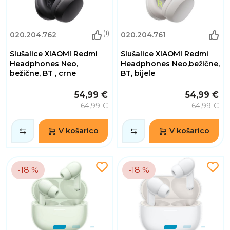
(1)
020.204.762
020.204.761
Slušalice XIAOMI Redmi
Slušalice XIAOMI Redmi
Headphones Neo,
Headphones Neo,bežične,
bežične, BT , crne
BT, bijele
54,99 €
54,99 €
64,99 €
64,99 €
V košarico
V košarico
-18 %
-18 %