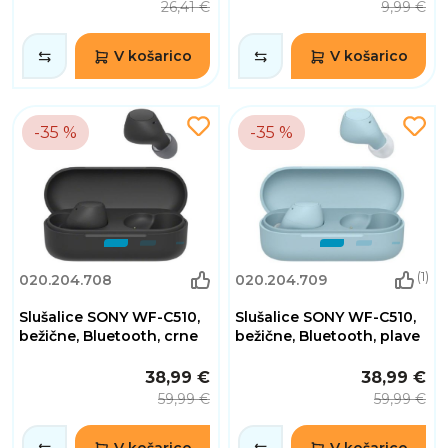
26,41 €
9,99 €
V košarico
V košarico
-35 %
-35 %
(1)
020.204.708
020.204.709
Slušalice SONY WF-C510,
Slušalice SONY WF-C510,
bežične, Bluetooth, crne
bežične, Bluetooth, plave
38,99 €
38,99 €
59,99 €
59,99 €