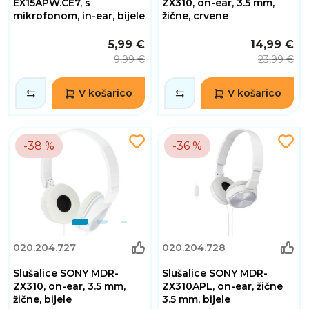
EX15APW.CE7, s
ZX310, on-ear, 3.5 mm,
mikrofonom, in-ear, bijele
žične, crvene
5,99 €
14,99 €
9,99 €
23,99 €
V košarico
V košarico
-38 %
-36 %
020.204.727
020.204.728
Slušalice SONY MDR-
Slušalice SONY MDR-
ZX310, on-ear, 3.5 mm,
ZX310APL, on-ear, žične
žične, bijele
3.5 mm, bijele