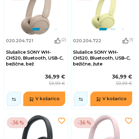
(2)
(1)
020.204.721
020.204.722
Slušalice SONY WH-
Slušalice SONY WH-
CH520, Bluetooth, USB-C,
CH520, Bluetooth, USB-C,
bežične, bež
bežične, žute
36,99 €
36,99 €
59,99 €
59,99 €
V košarico
V košarico
-36 %
-36 %