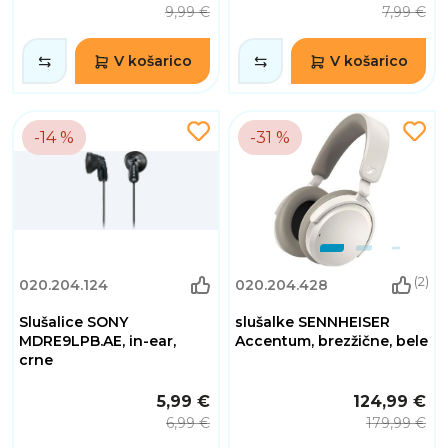
9,99 €
7,99 €
V košarico
V košarico
-14 %
-31 %
(2)
020.204.124
020.204.428
Slušalice SONY
slušalke SENNHEISER
MDRE9LPB.AE, in-ear,
Accentum, brezžične, bele
crne
5,99 €
124,99 €
6,99 €
179,99 €