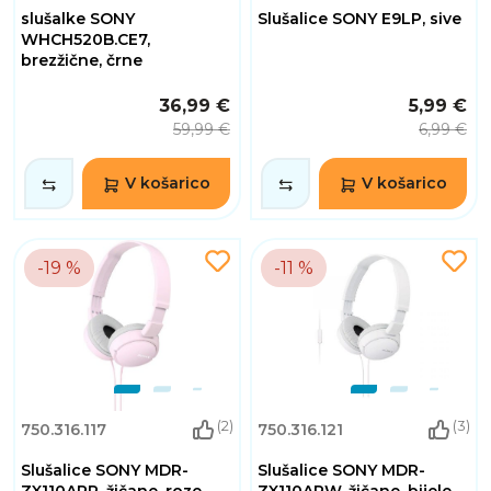
slušalke SONY
Slušalice SONY E9LP, sive
WHCH520B.CE7,
brezžične, črne
36,99 €
5,99 €
59,99 €
6,99 €
V košarico
V košarico
-19 %
-11 %
(2)
(3)
750.316.117
750.316.121
Slušalice SONY MDR-
Slušalice SONY MDR-
ZX110APP, žičane, roze
ZX110APW, žičane, bijele