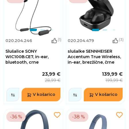
(1)
(3)
020.204.246
020.204.479
Slušalice SONY
slušalke SENNHEISER
WIC100B.CE7, in-ear,
Accentum True Wireless,
bluetooth, crne
in-ear, brezžične, črne
23,99 €
139,99 €
28,99 €
199,99 €
V košarico
V košarico
-36 %
-38 %