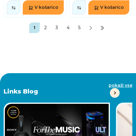
V košarico
V košarico
1
2
3
4
5
pokaži vse
Links Blog