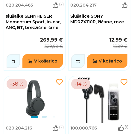
(2)
020.204.465
020.204.217
slušalke SENNHEISER
Slušalice SONY
Momentum Sport, in-ear,
MDRZX110P, žičane, roze
ANC, BT, brezžične, črne
269,99 €
12,99 €
329,99 €
15,99 €
V košarico
V košarico
-38 %
-14 %
(2)
(1)
020.204.216
100.000.766