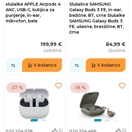
slušalke APPLE Airpods 4
Slušalice SAMSUNG
ANC, USB-C, kutijica za
Galaxy Buds 3 FE, in-ear,
punjenje, in-ear,
bežične, BT, crne Slušalke
mikrofon, bele
SAMSUNG Galaxy Buds 3
FE, ušesne, brezžične, BT,
črne
199,99 €
84,99 €
249,99 €
134,99 €
V košarico
V košarico
-37 %
-18 %
(2)
(2)
020.204.638
020.204.466