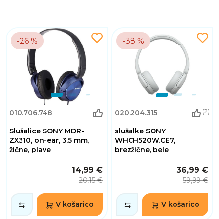
-26 %
-38 %
(2)
010.706.748
020.204.315
Slušalice SONY MDR-
slušalke SONY
ZX310, on-ear, 3.5 mm,
WHCH520W.CE7,
žične, plave
brezžične, bele
14,99 €
36,99 €
20,15 €
59,99 €
V košarico
V košarico