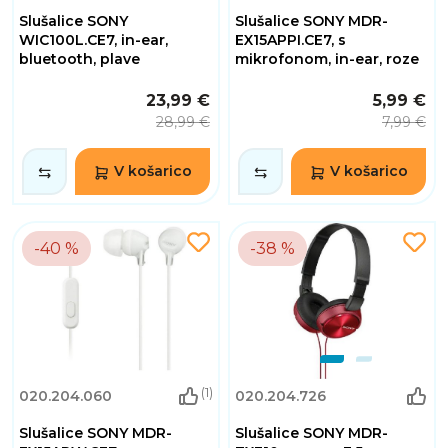
Slušalice SONY
Slušalice SONY MDR-
WIC100L.CE7, in-ear,
EX15APPI.CE7, s
bluetooth, plave
mikrofonom, in-ear, roze
23,99 €
5,99 €
28,99 €
7,99 €
V košarico
V košarico
-40 %
-38 %
(1)
020.204.060
020.204.726
Slušalice SONY MDR-
Slušalice SONY MDR-