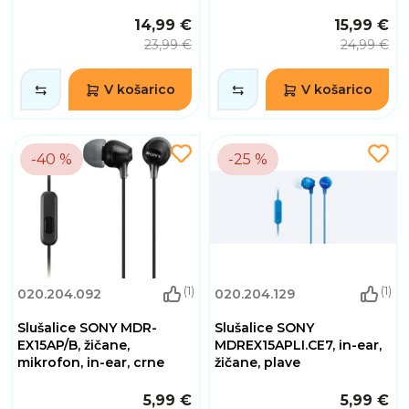
14,99 €
15,99 €
23,99 €
24,99 €
V košarico
V košarico
-40 %
-25 %
(1)
(1)
020.204.092
020.204.129
Slušalice SONY MDR-
Slušalice SONY
EX15AP/B, žičane,
MDREX15APLI.CE7, in-ear,
mikrofon, in-ear, crne
žičane, plave
5,99 €
5,99 €