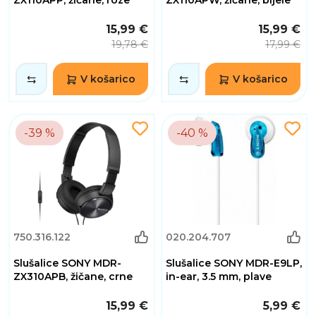
15,99 €
15,99 €
19,78 €
17,99 €
V košarico
V košarico
-39 %
-40 %
750.316.122
020.204.707
Slušalice SONY MDR-
Slušalice SONY MDR-E9LP,
ZX310APB, žičane, crne
in-ear, 3.5 mm, plave
15,99 €
5,99 €