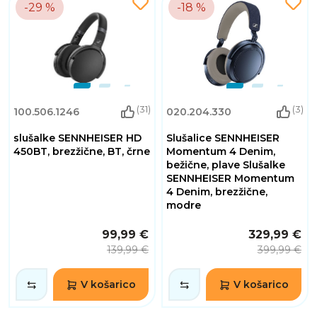
-29 %
-18 %
(31)
(3)
100.506.1246
020.204.330
slušalke SENNHEISER HD
Slušalice SENNHEISER
450BT, brezžične, BT, črne
Momentum 4 Denim,
bežične, plave Slušalke
SENNHEISER Momentum
4 Denim, brezžične,
modre
99,99 €
329,99 €
139,99 €
399,99 €
V košarico
V košarico