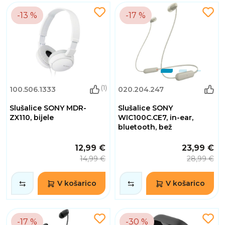
-13 %
-17 %
(1)
100.506.1333
020.204.247
Slušalice SONY MDR-
Slušalice SONY
ZX110, bijele
WIC100C.CE7, in-ear,
bluetooth, bež
12,99 €
23,99 €
14,99 €
28,99 €
V košarico
V košarico
-17 %
-30 %