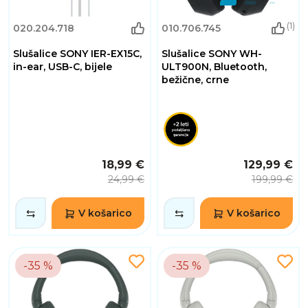
(1)
020.204.718
010.706.745
Slušalice SONY IER-EX15C,
Slušalice SONY WH-
in-ear, USB-C, bijele
ULT900N, Bluetooth,
bežične, crne
18,99 €
129,99 €
24,99 €
199,99 €
V košarico
V košarico
-35 %
-35 %