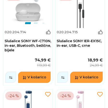
020.204.714
020.204.715
Slušalice SONY WF-C710N,
Slušalice SONY IER-EX15C,
in-ear, Bluetooth, bežične,
in-ear, USB-C, crne
bijele
74,99 €
18,99 €
119,99 €
24,99 €
V košarico
V košarico
-24 %
-24 %