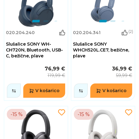
(2)
020.204.240
020.204.341
Slušalice SONY WH-
Slušalice SONY
CH720N, Bluetooth, USB-
WHCH520L.CE7, bežične,
C, bežične, plave
plave
76,99 €
36,99 €
119,99 €
59,99 €
V košarico
V košarico
-15 %
-15 %