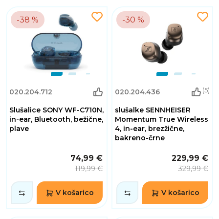
-38 %
-30 %
(5)
020.204.712
020.204.436
Slušalice SONY WF-C710N,
slušalke SENNHEISER
in-ear, Bluetooth, bežične,
Momentum True Wireless
plave
4, in-ear, brezžične,
bakreno-črne
74,99 €
229,99 €
119,99 €
329,99 €
V košarico
V košarico