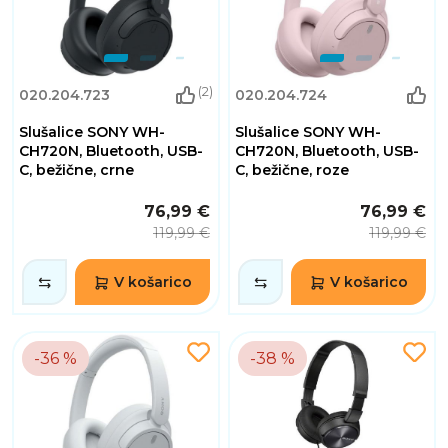
(2)
020.204.723
020.204.724
Slušalice SONY WH-
Slušalice SONY WH-
CH720N, Bluetooth, USB-
CH720N, Bluetooth, USB-
C, bežične, crne
C, bežične, roze
76,99 €
76,99 €
119,99 €
119,99 €
V košarico
V košarico
-36 %
-38 %