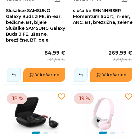
Slušalice SAMSUNG
slušalke SENNHEISER
Galaxy Buds 3 FE, in-ear,
Momentum Sport, in-ear,
bežične, BT, bijele
ANC, BT, brezžične, zelene
Slušalke SAMSUNG Galaxy
Buds 3 FE, ušesne,
brezžične, BT, bele
84,99 €
269,99 €
134,99 €
329,99 €
V košarico
V košarico
-18 %
-19 %