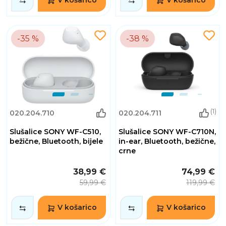
V košarico
V košarico
-35 %
-38 %
(1)
020.204.710
020.204.711
Slušalice SONY WF-C510,
Slušalice SONY WF-C710N,
bežične, Bluetooth, bijele
in-ear, Bluetooth, bežične,
crne
38,99 €
74,99 €
59,99 €
119,99 €
V košarico
V košarico