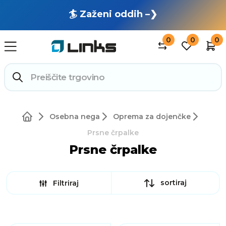
🏄 Zaženi oddih –❯
0
0
0
Osebna nega
Oprema za dojenčke
Prsne črpalke
Prsne črpalke
sortiraj
Filtriraj