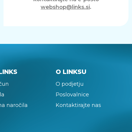
webshop@links.si
.
LINKS
O LINKSU
ačun
O podjetju
la
Poslovalnice
na naročila
Kontaktirajte nas