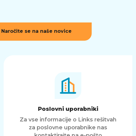
Naročite se na naše novice
Poslovni uporabniki
Za vse informacije o Links rešitvah
za poslovne uporabnike nas
kontaktirajte na e-pošto