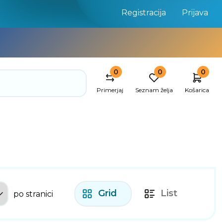
Registracija
Prijava
0
0
0
Primerjaj
Seznam želja
Košarica
Grid
List
po stranici