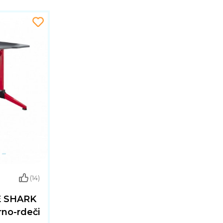
(14)
E SHARK
rno-rdeči