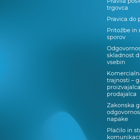
Pravila pos
trgovca
Pravica do 
Pritožbe in
sporov
Odgovornos
skladnost d
vsebin
Komercialn
trajnosti – 
proizvajalc
prodajalca
Zakonska ga
odgovornost
napake
Plačilo in st
komunikaci