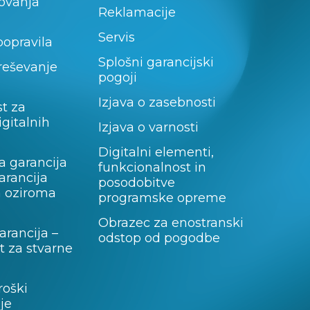
lovanja
Reklamacije
Servis
popravila
Splošni garancijski
 reševanje
pogoji
Izjava o zasebnosti
t za
igitalnih
Izjava o varnosti
Digitalni elementi,
a garancija
funkcionalnost in
garancija
posodobitve
a oziroma
programske opreme
Obrazec za enostranski
rancija –
odstop od pogodbe
 za stvarne
roški
je