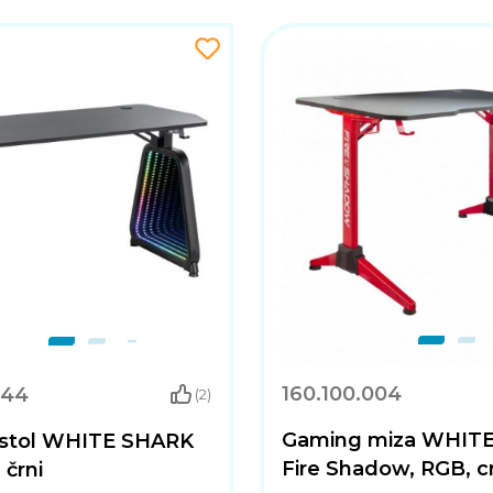
160.100.004
044
(2)
Gaming miza WHIT
stol WHITE SHARK
Fire Shadow, RGB, c
črni