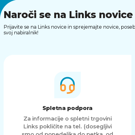
Naroči se na Links novice
Prijavite se na Links novice in sprejemajte novice, p
svoj nabiralnik!
Spletna podpora
Za informacije o spletni trgovini
Links pokličite na tel. (dosegljivi
smo od ponedeljka do petka, od