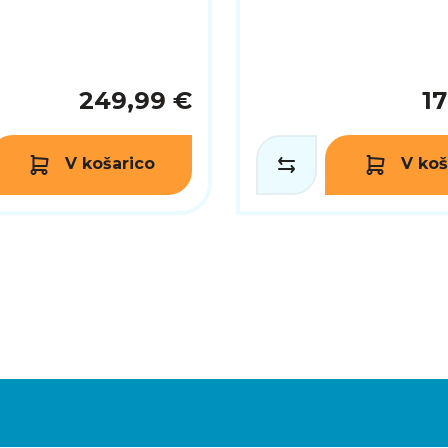
249,99 €
1
V košarico
V koš