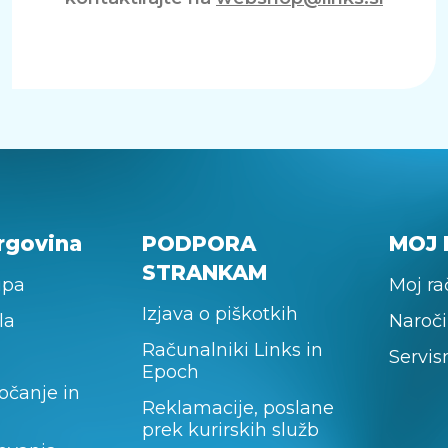
rgovina
PODPORA
MOJ 
STRANKAM
upa
Moj r
Izjava o piškotkih
la
Naroči
Računalniki Links in
Servis
Epoch
očanje in
Reklamacije, poslane
prek kurirskih služb