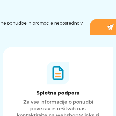
osebne ponudbe in promocije neposredno v
Spletna podpora
Za vse informacije o ponudbi
povezav in rešitvah nas
kontaktirajte na
webshop@links.si