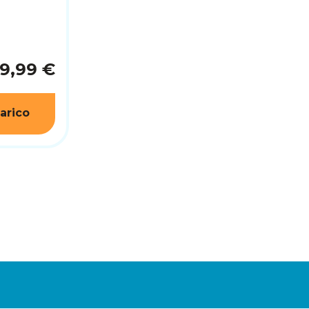
79,99 €
arico