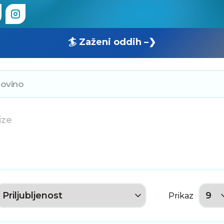
🏄 Zaženi oddih –❯
ize
Prikaz