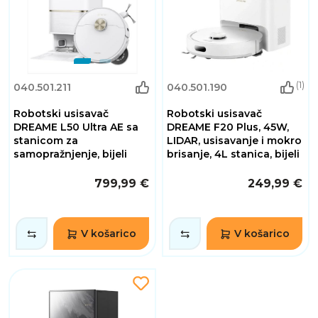
(1)
040.501.211
040.501.190
Robotski usisavač
Robotski usisavač
DREAME L50 Ultra AE sa
DREAME F20 Plus, 45W,
stanicom za
LIDAR, usisavanje i mokro
samopražnjenje, bijeli
brisanje, 4L stanica, bijeli
799,99 €
249,99 €
V košarico
V košarico