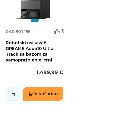
(1)
040.501.155
Robotski usisavač
DREAME Aqua10 Ultra
Track sa bazom za
samopražnjenje, crni
1.499,99 €
V košarico