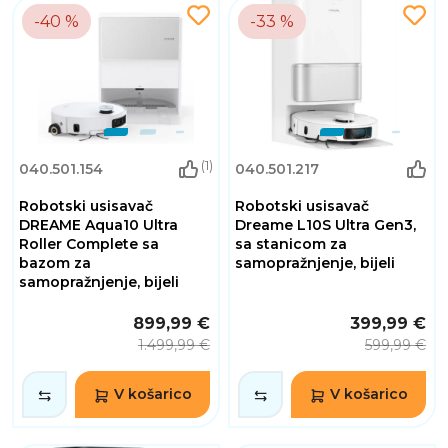
-40 %
-33 %
(1)
040.501.154
040.501.217
Robotski usisavač
Robotski usisavač
DREAME Aqua10 Ultra
Dreame L10S Ultra Gen3,
Roller Complete sa
sa stanicom za
bazom za
samopražnjenje, bijeli
samopražnjenje, bijeli
899,99 €
399,99 €
1.499,99 €
599,99 €
V košarico
V košarico