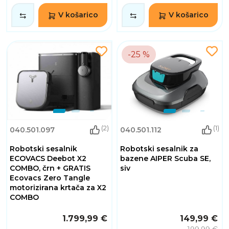
V košarico
V košarico
-25 %
(2)
(1)
040.501.097
040.501.112
Robotski sesalnik
Robotski sesalnik za
ECOVACS Deebot X2
bazene AIPER Scuba SE,
COMBO, črn + GRATIS
siv
Ecovacs Zero Tangle
motorizirana krtača za X2
COMBO
1.799,99 €
149,99 €