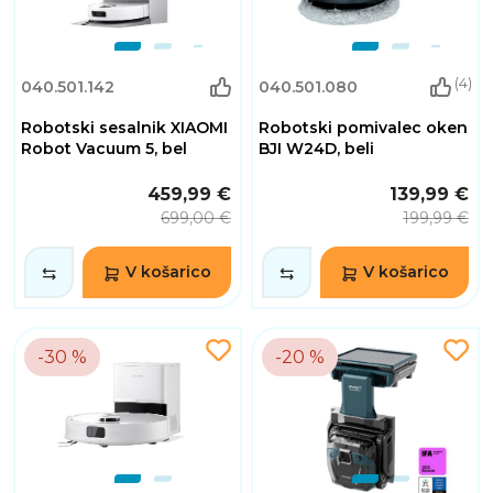
(4)
040.501.142
040.501.080
Robotski sesalnik XIAOMI
Robotski pomivalec oken
Robot Vacuum 5, bel
BJI W24D, beli
459,99 €
139,99 €
699,00 €
199,99 €
V košarico
V košarico
-30 %
-20 %