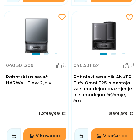
(1)
(1)
040.501.209
040.501.124
Robotski usisavač
Robotski sesalnik ANKER
NARWAL Flow 2, sivi
Eufy Omni E25, s postajo
za samodejno praznjenje
in samodejno čiščenje,
črn
1.299,99 €
899,99 €
V košarico
V košarico