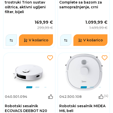
trostruki Trion sustav
Complete sa bazom za
oštrica, aktivni ugljeni
samopražnjenje, crni
filter, bijeli
169,99 €
1.099,99 €
299,99 €
1.499,99 €
V košarico
V košarico
(4)
040.501.094
042.500.108
Robotski sesalnik
Robotski sesalnik MIDEA
ECOVACS DEEBOT N20
M6, beli