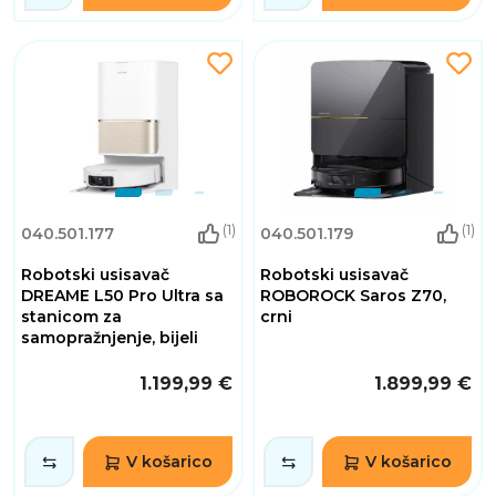
(1)
(1)
040.501.177
040.501.179
Robotski usisavač
Robotski usisavač
DREAME L50 Pro Ultra sa
ROBOROCK Saros Z70,
stanicom za
crni
samopražnjenje, bijeli
1.199,99 €
1.899,99 €
V košarico
V košarico