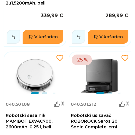
2u1,5200mAh, beli
339,99 €
289,99 €
V košarico
V košarico
-25 %
(1)
(1)
040.501.081
040.501.212
Robotski sesalnik
Robotski usisavač
MAMIBOT EXVAC700,
ROBOROCK Saros 20
2600mAh, 0.25 l, beli
Sonic Complete, crni