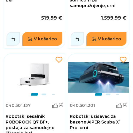
samopražnjenje, crni
519,99 €
1.599,99 €
V košarico
V košarico
(2)
(2)
040.501.137
040.501.201
Robotski sesalnik
Robotski usisavač za
ROBOROCK Q7 BF+,
bazene AIPER Scuba X1
postaja za samodejno
Pro, crni