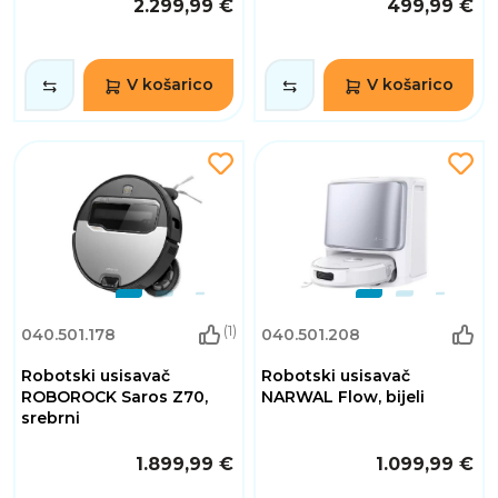
2.299,99 €
499,99 €
V košarico
V košarico
(1)
040.501.178
040.501.208
Robotski usisavač
Robotski usisavač
ROBOROCK Saros Z70,
NARWAL Flow, bijeli
srebrni
1.899,99 €
1.099,99 €