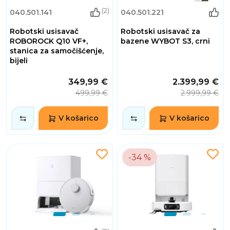
(2)
040.501.141
040.501.221
Robotski usisavač
Robotski usisavač za
ROBOROCK Q10 VF+,
bazene WYBOT S3, crni
stanica za samočišćenje,
bijeli
349,99 €
2.399,99 €
499,99 €
2.999,99 €
V košarico
V košarico
-34 %