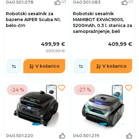
(2)
(2)
040.501.078
040.501.083
Robotski sesalnik za
Robotski sesalnik
bazene AIPER Scuba N1,
MAMIBOT EXVAC900S,
belo-črn
5200mAh, 0.3 l, stanica za
samopražnjenje, beli
499,99 €
409,99 €
699,99 €
V košarico
V košarico
-24 %
-27 %
040.501.220
040.501.219