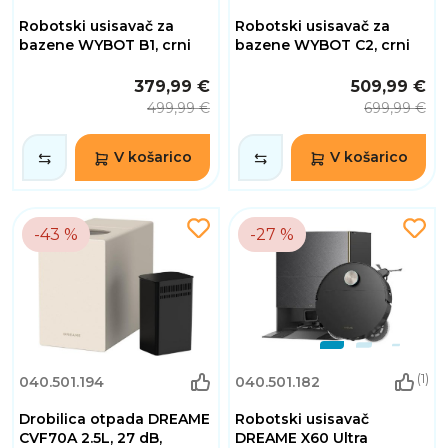
Robotski usisavač za
Robotski usisavač za
bazene WYBOT B1, crni
bazene WYBOT C2, crni
379,99 €
509,99 €
499,99 €
699,99 €
V košarico
V košarico
-43 %
-27 %
(1)
040.501.194
040.501.182
Drobilica otpada DREAME
Robotski usisavač
CVF70A 2.5L, 27 dB,
DREAME X60 Ultra