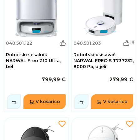
(1)
040.501.122
040.501.203
Robotski sesalnik
Robotski usisavač
NARWAL Freo Z10 Ultra,
NARWAL FREO S T737232,
bel
8000 Pa, bijeli
799,99 €
279,99 €
V košarico
V košarico