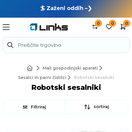
🏄 Zaženi oddih –❯
0
0
0
Mali gospodinjski aparati
Sesalci in parni čistilci
Robotski sesalniki
Robotski sesalniki
sortiraj
Filtriraj