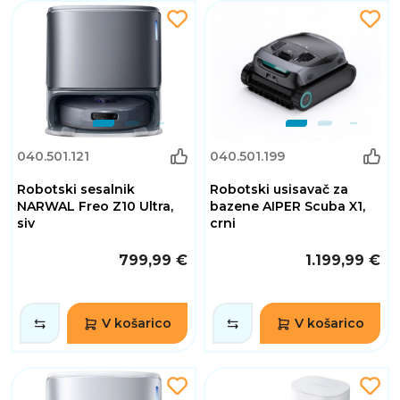
040.501.121
040.501.199
Robotski sesalnik
Robotski usisavač za
NARWAL Freo Z10 Ultra,
bazene AIPER Scuba X1,
siv
crni
799,99 €
1.199,99 €
V košarico
V košarico