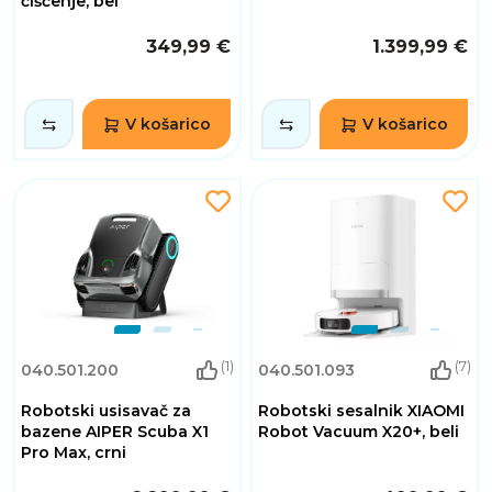
čiščenje, bel
349,99 €
1.399,99 €
V košarico
V košarico
(1)
(7)
040.501.200
040.501.093
Robotski usisavač za
Robotski sesalnik XIAOMI
bazene AIPER Scuba X1
Robot Vacuum X20+, beli
Pro Max, crni