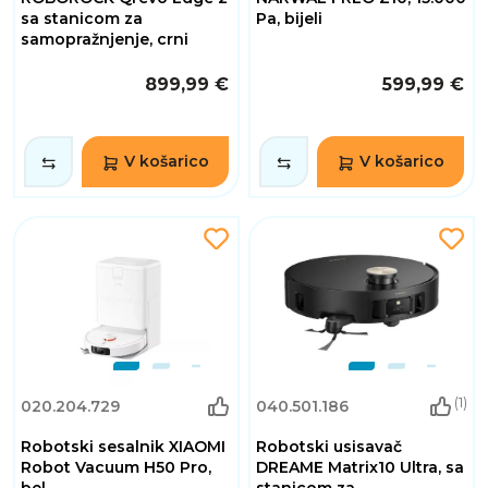
sa stanicom za
Pa, bijeli
samopražnjenje, crni
899,99 €
599,99 €
V košarico
V košarico
(1)
020.204.729
040.501.186
Robotski sesalnik XIAOMI
Robotski usisavač
Robot Vacuum H50 Pro,
DREAME Matrix10 Ultra, sa
bel
stanicom za