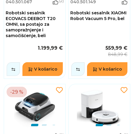
(2)
040.501.067
040.501.149
Robotski sesalnik
Robotski sesalnik XIAOMI
ECOVACS DEEBOT T20
Robot Vacuum 5 Pro, bel
OMNI, sa postajo za
samopražnjenje i
samočišćenje, beli
1.199,99 €
559,99 €
848,99 €
V košarico
V košarico
-29 %