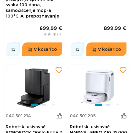
svaka 100 dana,
samočišćenje mop-a
100°C, AI prepoznavanje
699,99 €
899,99 €
899,99 €
V košarico
V košarico
040.501.214
040.501.205
Robotski usisavač
Robotski usisavač
ROBOROCK Qrevo Edge 2
NARWAL FREO Z10, 15.000