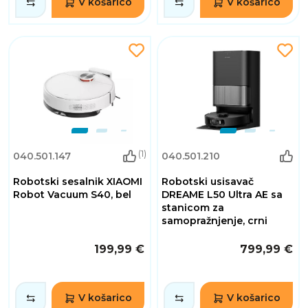
V košarico
V košarico
(1)
040.501.147
040.501.210
Robotski sesalnik XIAOMI
Robotski usisavač
Robot Vacuum S40, bel
DREAME L50 Ultra AE sa
stanicom za
samopražnjenje, crni
199,99 €
799,99 €
V košarico
V košarico