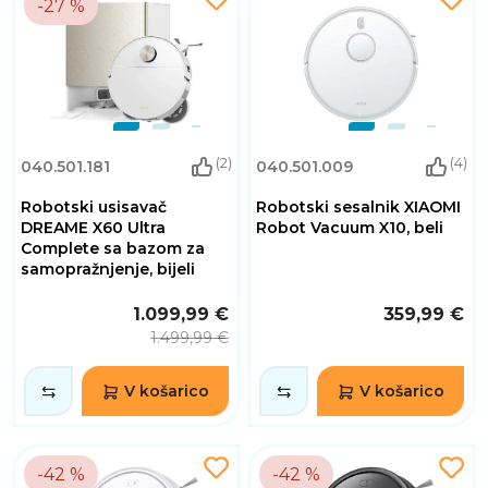
-27 %
(2)
(4)
040.501.181
040.501.009
Robotski usisavač
Robotski sesalnik XIAOMI
DREAME X60 Ultra
Robot Vacuum X10, beli
Complete sa bazom za
samopražnjenje, bijeli
1.099,99 €
359,99 €
1.499,99 €
V košarico
V košarico
-42 %
-42 %