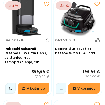
-33 %
-33 %
040.501.216
040.501.218
Robotski usisavač
Robotski usisavač za
Dreame L10S Ultra Gen3,
bazene WYBOT A1, crni
sa stanicom za
samopražnjenje, crni
399,99 €
199,99 €
599,99 €
299,99 €
V košarico
V košarico