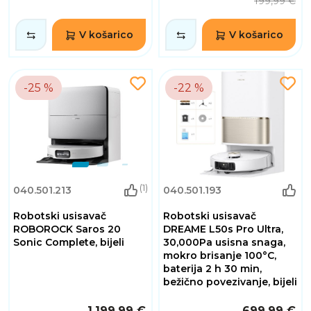
199,99 €
V košarico
V košarico
-25 %
-22 %
(1)
040.501.213
040.501.193
Robotski usisavač
Robotski usisavač
ROBOROCK Saros 20
DREAME L50s Pro Ultra,
Sonic Complete, bijeli
30,000Pa usisna snaga,
mokro brisanje 100°C,
baterija 2 h 30 min,
bežično povezivanje, bijeli
1.199,99 €
699,99 €