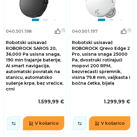
(1)
(1)
040.501.198
040.501.197
Robotski usisavač
Robotski usisavač
ROBOROCK SAROS 20,
ROBOROCK Qrevo Edge 2
36,000 Pa usisna snaga,
Pro, usisna snaga 25000
190 min trajanje baterije,
Pa, dvostruki rotirajući
AI smart navigacija,
mopovi 200 RPM,
automatski povratak na
bezvrećasti spremnik,
stanicu, automatsko
visina 79.8 mm, valjkasta i
sušenje krpe, bez vrećice,
bočna četka, bijela
crni
1.599,99 €
1.299,99 €
V košarico
V košarico