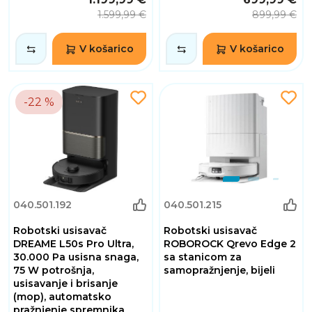
1.599,99 €
899,99 €
V košarico
V košarico
-22 %
040.501.192
040.501.215
Robotski usisavač
Robotski usisavač
DREAME L50s Pro Ultra,
ROBOROCK Qrevo Edge 2
30.000 Pa usisna snaga,
sa stanicom za
75 W potrošnja,
samopražnjenje, bijeli
usisavanje i brisanje
(mop), automatsko
pražnjenje spremnika