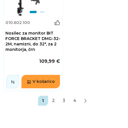
010.602.100
Nosilec za monitor BIT
FORCE BRACKET DMG-32-
2M, namizni, do 32", za 2
monitorja, črn
109,99 €
V košarico
1
2
3
4