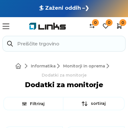
🏄 Zaženi oddih –❯
0
0
0
Informatika
Monitorji in oprema
Dodatki za monitorje
Dodatki za monitorje
sortiraj
Filtriraj