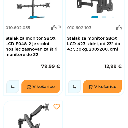
(1)
010.602.055
010.602.103
Stalak za monitor SBOX
Stalak za monitor SBOX
LCD-F048-2 je stolni
LCD-423, zidni, od 23" do
nosilec zasnovan za štiri
43", 30kg, 200x200, crni
monitore do 32
79,99 €
12,99 €
V košarico
V košarico