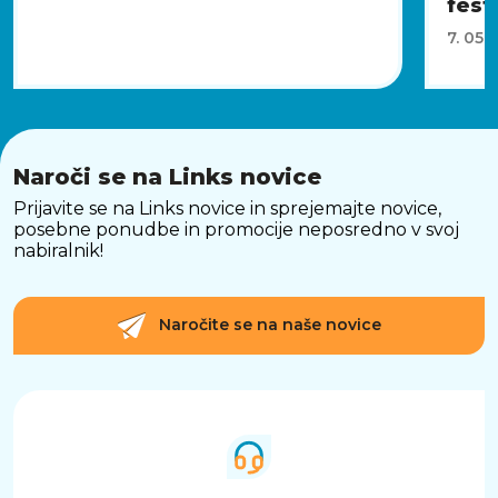
fest
7. 05.
Naroči se na Links novice
Prijavite se na Links novice in sprejemajte novice,
posebne ponudbe in promocije neposredno v svoj
nabiralnik!
Naročite se na naše novice