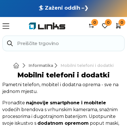
🏄 Zaženi oddih –❯
0
0
0
Informatika
Mobilni telefoni i dodatki
Mobilni telefoni i dodatki
Pametni telefon, mobitel i dodatna oprema - sve na
jednom mjestu.
Pronađite
najnovije smartphone i mobitele
vodećih brendova s vrhunskim kamerama, snažnim
procesorima i dugotrajnom baterijom. Upotpunite
svoje iskustvo s
dodatnom opremom
poput maski,