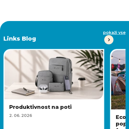
pokaži vse
Links Blog
Produktivnost na poti
2. 06. 2026
EcoF
popo