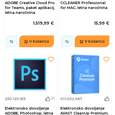
ADOBE Creative Cloud Pro
CCLEANER Professional
for Teams, paket aplikacij,
for MAC, letna naročnina
letna naročnina
1.519,99 €
15,99 €
V košarico
V košarico
(2)
250.125.169
011.002.067
Elektronsko dovoljenje
Elektronsko dovoljenje
ADOBE, Photoshop, letna
AVAST CleanUp Premium,