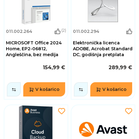
(2)
011.002.264
011.002.294
MICROSOFT Office 2024
Elektronička licenca
Home, EP2-06812,
ADOBE, Acrobat Standard
Angleščina, bez medija
DC, godišnja pretplata
154,99 €
289,99 €
V košarico
V košarico