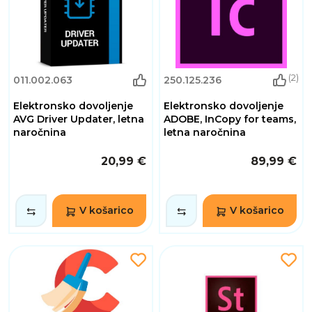
(2)
011.002.063
250.125.236
Elektronsko dovoljenje
Elektronsko dovoljenje
AVG Driver Updater, letna
ADOBE, InCopy for teams,
naročnina
letna naročnina
20,99 €
89,99 €
V košarico
V košarico