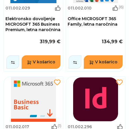
(6)
011.002.029
011.002.010
Elektronsko dovoljenje
Office MICROSOFT 365
MICROSOFT 365 Business
Family, letna naročnina
Premium, letna naročnina
319,99 €
134,99 €
V košarico
V košarico
(1)
011.002.017
011.002.296