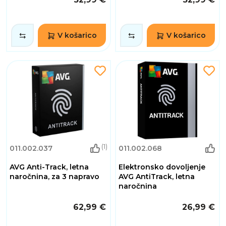
V košarico
V košarico
(1)
011.002.037
011.002.068
AVG Anti-Track, letna
Elektronsko dovoljenje
naročnina, za 3 napravo
AVG AntiTrack, letna
naročnina
62,99 €
26,99 €