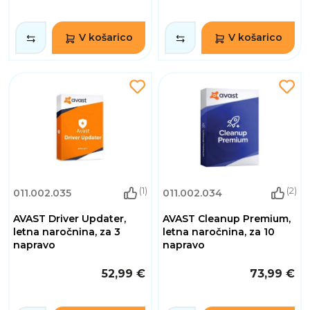
V košarico
V košarico
(1)
(2)
011.002.035
011.002.034
AVAST Driver Updater,
AVAST Cleanup Premium,
letna naročnina, za 3
letna naročnina, za 10
napravo
napravo
52,99 €
73,99 €