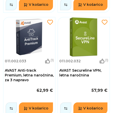
V košarico
V košarico
(1)
(1)
011.002.033
011.002.032
AVAST Anti-track
AVAST Secureline VPN,
Premium, letna naročnina,
letna naročnina
za 3 napravo
62,99 €
57,99 €
V košarico
V košarico