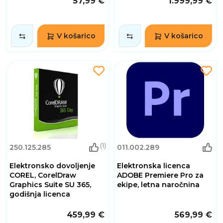
57,99 €
1.999,99 €
V košarico
V košarico
(1)
250.125.285
011.002.289
Elektronsko dovoljenje
Elektronska licenca
COREL, CorelDraw
ADOBE Premiere Pro za
Graphics Suite SU 365,
ekipe, letna naročnina
godišnja licenca
459,99 €
569,99 €