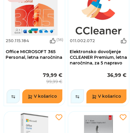
(56)
250.115.184
011.002.072
Office MICROSOFT 365
Elektronsko dovoljenje
Personal, letna naročnina
CCLEANER Premium, letna
naročnina, za 5 napravo
79,99 €
36,99 €
99,99 €
V košarico
V košarico