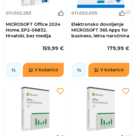
(2)
011.002.263
011.002.005
MICROSOFT Office 2024
Elektronsko dovoljenje
Home, EP2-06832,
MICROSOFT 365 Apps for
Hrvatski, bez medija
business, letna naročnina
159,99 €
179,99 €
V košarico
V košarico