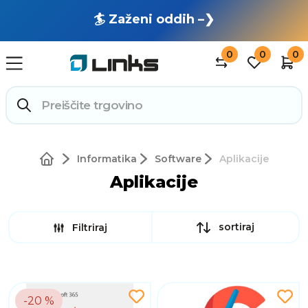
🏄 Zaženi oddih –❯
0
0
0
Informatika
Software
Aplikacije
Aplikacije
sortiraj
Filtriraj
-20 %