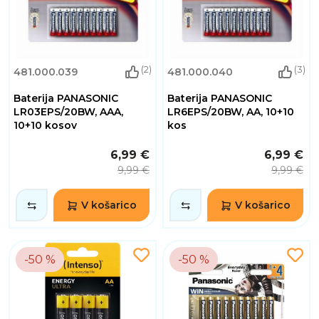
(2)
(3)
481.000.039
481.000.040
Baterija PANASONIC
Baterija PANASONIC
LR03EPS/20BW, AAA,
LR6EPS/20BW, AA, 10+10
10+10 kosov
kos
6,99 €
6,99 €
9,99 €
9,99 €
V košarico
V košarico
-50 %
-50 %