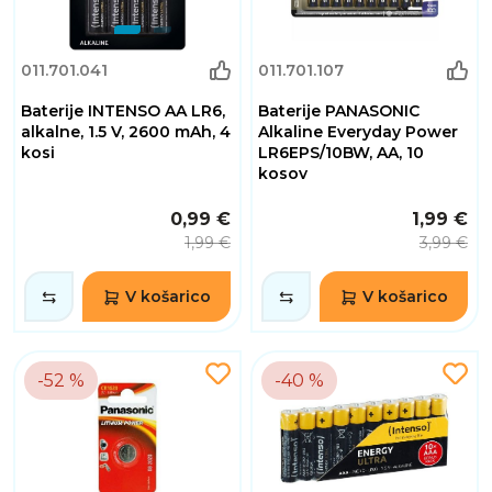
011.701.041
011.701.107
Baterije INTENSO AA LR6,
Baterije PANASONIC
alkalne, 1.5 V, 2600 mAh, 4
Alkaline Everyday Power
kosi
LR6EPS/10BW, AA, 10
kosov
0,99 €
1,99 €
1,99 €
3,99 €
V košarico
V košarico
-52 %
-40 %