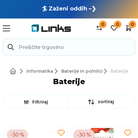
🏄 Zaženi oddih –❯
0
0
0
Informatika
Baterije in polnilci
Baterije
Baterije
sortiraj
Filtriraj
-30 %
-30 %