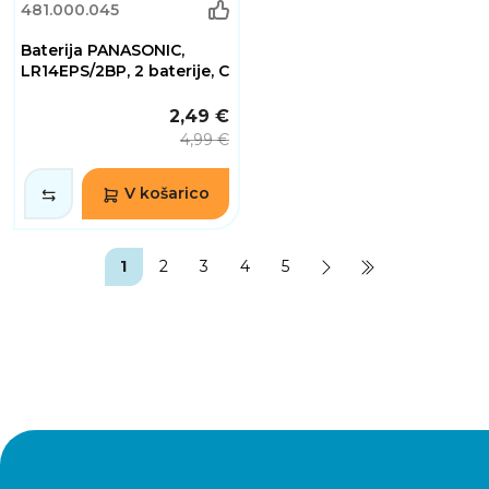
481.000.045
Baterija PANASONIC,
LR14EPS/2BP, 2 baterije, C
2,49 €
4,99 €
V košarico
1
2
3
4
5