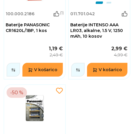
(1)
100.000.2186
011.701.042
Baterije PANASONIC
Baterije INTENSO AAA
CR1620L/1BP, 1 kos
LR03, alkalne, 1.5 V, 1250
mAh, 10 kosov
1,19 €
2,99 €
2,49 €
4,99 €
V košarico
V košarico
-50 %