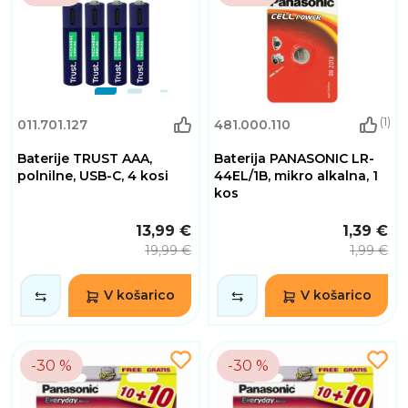
(1)
011.701.127
481.000.110
Baterije TRUST AAA,
Baterija PANASONIC LR-
polnilne, USB-C, 4 kosi
44EL/1B, mikro alkalna, 1
kos
13,99 €
1,39 €
19,99 €
1,99 €
V košarico
V košarico
-30 %
-30 %