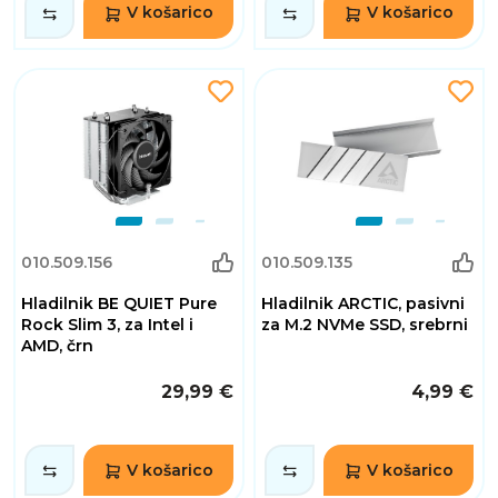
V košarico
V košarico
010.509.156
010.509.135
Hladilnik BE QUIET Pure
Hladilnik ARCTIC, pasivni
Rock Slim 3, za Intel i
za M.2 NVMe SSD, srebrni
AMD, črn
29,99 €
4,99 €
V košarico
V košarico