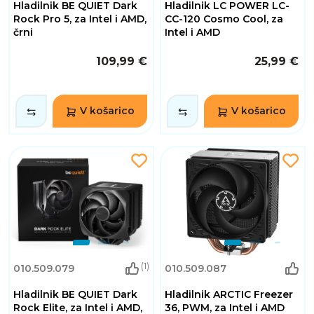
Hladilnik BE QUIET Dark
Hladilnik LC POWER LC-
Rock Pro 5, za Intel i AMD,
CC-120 Cosmo Cool, za
črni
Intel i AMD
109,99 €
25,99 €
V košarico
V košarico
(1)
010.509.079
010.509.087
Hladilnik BE QUIET Dark
Hladilnik ARCTIC Freezer
Rock Elite, za Intel i AMD,
36, PWM, za Intel i AMD