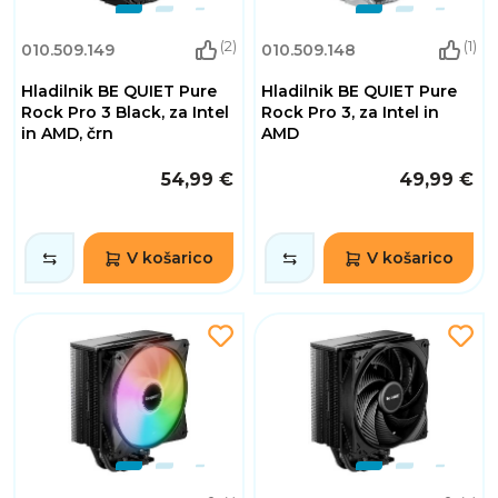
(2)
(1)
010.509.149
010.509.148
Hladilnik BE QUIET Pure
Hladilnik BE QUIET Pure
Rock Pro 3 Black, za Intel
Rock Pro 3, za Intel in
in AMD, črn
AMD
54,99 €
49,99 €
V košarico
V košarico