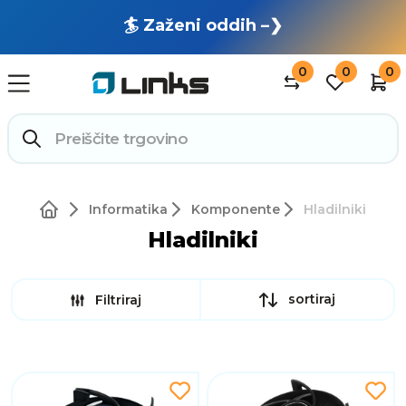
🏄 Zaženi oddih –❯
0
0
0
Informatika
Komponente
Hladilniki
Hladilniki
sortiraj
Filtriraj