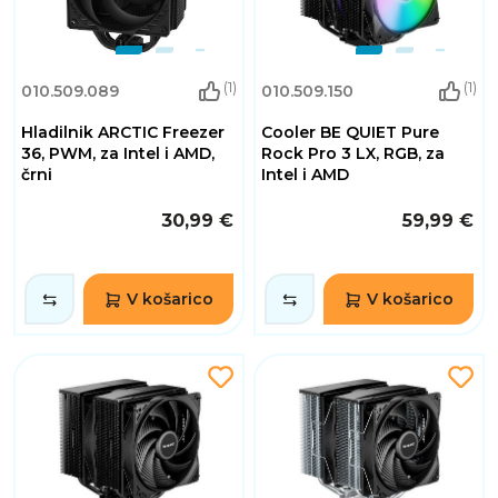
(1)
(1)
010.509.089
010.509.150
Hladilnik ARCTIC Freezer
Cooler BE QUIET Pure
36, PWM, za Intel i AMD,
Rock Pro 3 LX, RGB, za
črni
Intel i AMD
30,99 €
59,99 €
V košarico
V košarico