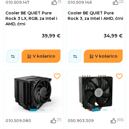
(1)
(2)
010.509.147
010.509.146
Cooler BE QUIET Pure
Cooler BE QUIET Pure
Rock 3 LX, RGB, za Intel i
Rock 3, za Intel i AMD, črni
AMD, črni
39,99 €
34,99 €
V košarico
V košarico
(7)
(65)
010.509.080
050.903.309