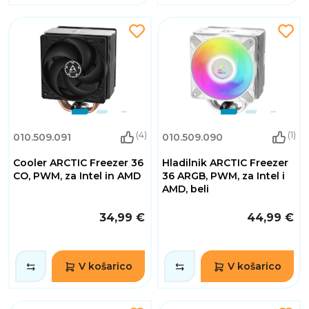
(4)
(1)
010.509.091
010.509.090
Cooler ARCTIC Freezer 36
Hladilnik ARCTIC Freezer
CO, PWM, za Intel in AMD
36 ARGB, PWM, za Intel i
AMD, beli
34,99 €
44,99 €
V košarico
V košarico