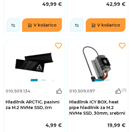
49,99 €
42,99 €
V košarico
V košarico
(5)
010.509.134
010.509.097
Hladilnik ARCTIC, pasivni
Hladilnik ICY BOX, heat
za M.2 NVMe SSD, črn
pipe hladilnik za M.2
NVMe SSD, 30mm, srebrni
4,99 €
19,99 €