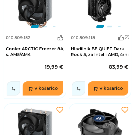
(2)
010.509.152
010.509.118
Cooler ARCTIC Freezer 8A,
Hladilnik BE QUIET Dark
s. AM5/AM4
Rock 5, za Intel i AMD, črni
19,99 €
83,99 €
V košarico
V košarico