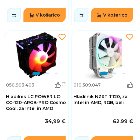
V košarico
V košarico
(3)
050.903.403
010.509.047
Hladilnik LC POWER LC-
Hladilnik NZXT T120, za
CC-120-ARGB-PRO Cosmo
Intel in AMD, RGB, beli
Cool, za Intel in AMD
34,99 €
62,99 €