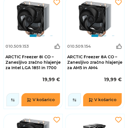
010.509.153
010.509.154
ARCTIC Freezer 8i CO –
ARCTIC Freezer 8A CO –
Zanesljivo zračno hlajenje
Zanesljivo zračno hlajenje
za Intel LGA 1851 in 1700
za AM5 in AM4
19,99 €
19,99 €
V košarico
V košarico