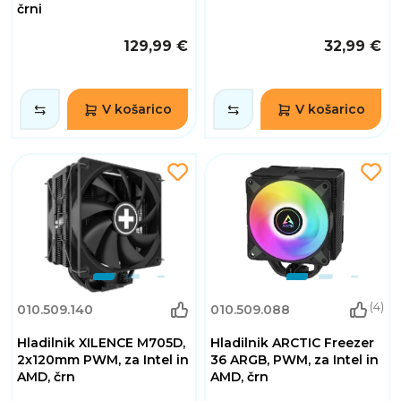
črni
129,99 €
32,99 €
V košarico
V košarico
(4)
010.509.140
010.509.088
Hladilnik XILENCE M705D,
Hladilnik ARCTIC Freezer
2x120mm PWM, za Intel in
36 ARGB, PWM, za Intel in
AMD, črn
AMD, črn