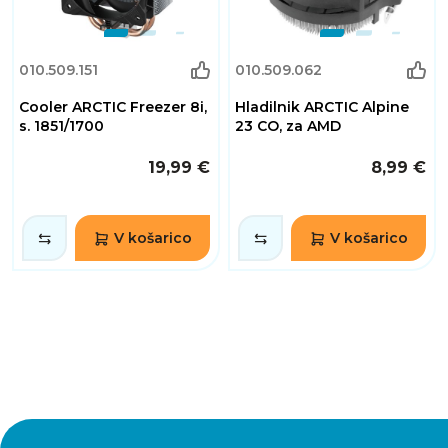
010.509.151
010.509.062
Cooler ARCTIC Freezer 8i,
Hladilnik ARCTIC Alpine
s. 1851/1700
23 CO, za AMD
19,99 €
8,99 €
V košarico
V košarico