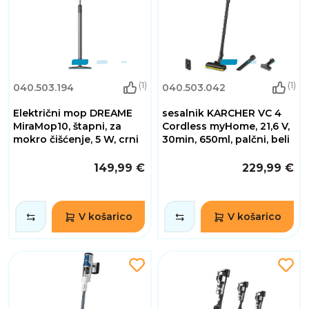
(1)
(1)
040.503.194
040.503.042
Električni mop DREAME
sesalnik KARCHER VC 4
MiraMop10, štapni, za
Cordless myHome, 21,6 V,
mokro čišćenje, 5 W, crni
30min, 650ml, palčni, beli
149,99 €
229,99 €
V košarico
V košarico