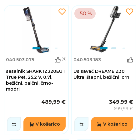
-50 %
(4)
040.503.075
040.503.183
sesalnik SHARK IZ320EUT
Usisavač DREAME Z30
True Pet, 25.2 V, 0,7l,
Ultra, štapni, bežični, crni
bežični, palčni, črno-
modri
489,99 €
349,99 €
699,99 €
V košarico
V košarico