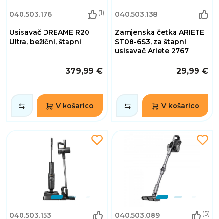
(1)
040.503.176
040.503.138
Usisavač DREAME R20
Zamjenska četka ARIETE
Ultra, bežični, štapni
ST08-6S3, za štapni
usisavač Ariete 2767
379,99 €
29,99 €
V košarico
V košarico
(5)
040.503.153
040.503.089