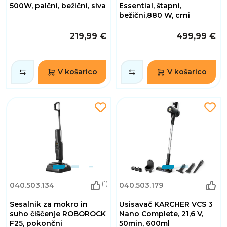
500W, palčni, bežični, siva
Essential, štapni,
bežični,880 W, crni
219,99 €
499,99 €
V košarico
V košarico
(1)
040.503.134
040.503.179
Sesalnik za mokro in
Usisavač KARCHER VCS 3
suho čiščenje ROBOROCK
Nano Complete, 21,6 V,
F25, pokončni
50min, 600ml