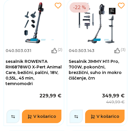
-22 %
(2)
(3)
040.503.031
040.503.143
sesalnik ROWENTA
Sesalnik JIMMY H11 Pro,
RH6878WO X-Pert Animal
700W, pokončni,
Care, bežični, palčni, 18V,
brezžični, suho in mokro
0,55L, 45 min,
čiščenje, črn
temnomodri
229,99 €
349,99 €
449,99 €
V košarico
V košarico