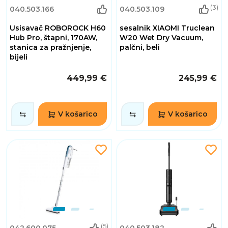
(3)
040.503.166
040.503.109
Usisavač ROBOROCK H60
sesalnik XIAOMI Truclean
Hub Pro, štapni, 170AW,
W20 Wet Dry Vacuum,
stanica za pražnjenje,
palčni, beli
bijeli
449,99 €
245,99 €
V košarico
V košarico
(5)