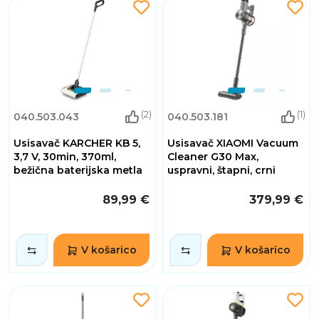
(2)
(1)
040.503.043
040.503.181
Usisavač KARCHER KB 5,
Usisavač XIAOMI Vacuum
3,7 V, 30min, 370ml,
Cleaner G30 Max,
bežična baterijska metla
uspravni, štapni, crni
89,99 €
379,99 €
V košarico
V košarico