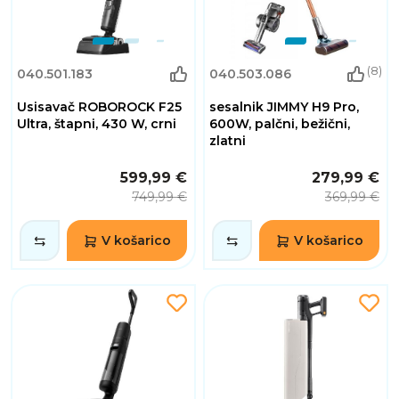
(8)
040.501.183
040.503.086
Usisavač ROBOROCK F25
sesalnik JIMMY H9 Pro,
Ultra, štapni, 430 W, crni
600W, palčni, bežični,
zlatni
599,99 €
279,99 €
749,99 €
369,99 €
V košarico
V košarico