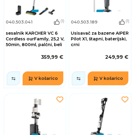
(1)
(1)
040.503.041
040.503.189
sesalnik KARCHER VC 6
Usisavač za bazene AIPER
Cordless ourFamily, 25,2 V,
Pilot X1, štapni, baterijski,
50min, 800ml, palčni, beli
crni
359,99 €
249,99 €
V košarico
V košarico