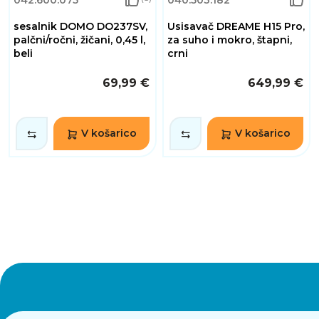
042.600.075
040.503.182
sesalnik DOMO DO237SV,
Usisavač DREAME H15 Pro,
palčni/ročni, žičani, 0,45 l,
za suho i mokro, štapni,
beli
crni
69,99 €
649,99 €
V košarico
V košarico