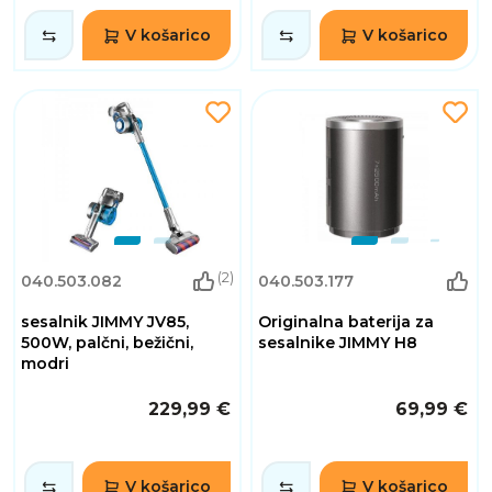
V košarico
V košarico
(2)
040.503.082
040.503.177
sesalnik JIMMY JV85,
Originalna baterija za
500W, palčni, bežični,
sesalnike JIMMY H8
modri
229,99 €
69,99 €
V košarico
V košarico