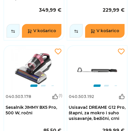
349,99 €
229,99 €
V košarico
V košarico
(1)
040.503.178
040.503.192
Sesalnik JIMMY BX5 Pro,
Usisavač DREAME G12 Pro,
500 W, ročni
štapni, za mokro i suho
usisavanje, bežični, crni
85,50 €
299,99 €