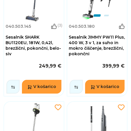
(3)
040.503.145
040.503.180
Sesalnik SHARK
Sesalnik JIMMY PW11 Plus,
BU1120EU, 181W, 0,42l,
400 W, 3 v 1, za suho in
brezžični, pokončni, belo-
mokro čiščenje, brezžični,
siv
pokončni
249,99 €
399,99 €
V košarico
V košarico