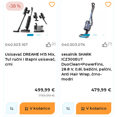
-38 %
(2)
(7)
040.503.167
040.503.074
Usisavač DREAME H15 Mix,
sesalnik SHARK
7u1 ručni i štapni usisavač,
ICZ300EUT
crni
DuoClean+PowerFins,
28.8 V, 0,6l, bežični, palčni,
Anti Hair Wrap, črno-
modri
499,99 €
479,99 €
799,99 €
V košarico
V košarico