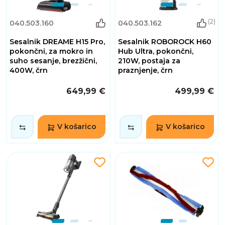
(2)
040.503.160
040.503.162
Sesalnik DREAME H15 Pro,
Sesalnik ROBOROCK H60
pokončni, za mokro in
Hub Ultra, pokončni,
suho sesanje, brezžični,
210W, postaja za
400W, črn
praznjenje, črn
649,99 €
499,99 €
V košarico
V košarico