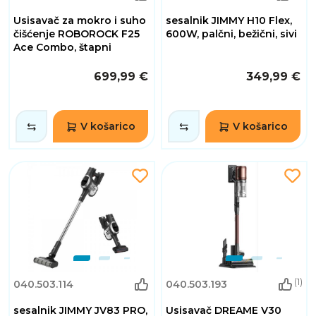
Usisavač za mokro i suho
sesalnik JIMMY H10 Flex,
čišćenje ROBOROCK F25
600W, palčni, bežični, sivi
Ace Combo, štapni
699,99 €
349,99 €
V košarico
V košarico
(1)
040.503.114
040.503.193
sesalnik JIMMY JV83 PRO,
Usisavač DREAME V30