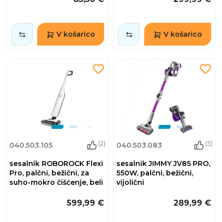
V košarico
V košarico
(2)
(5)
040.503.105
040.503.083
sesalnik ROBOROCK Flexi
sesalnik JIMMY JV85 PRO,
Pro, palčni, bežični, za
550W, palčni, bežični,
suho-mokro čišćenje, beli
vijolični
599,99 €
289,99 €