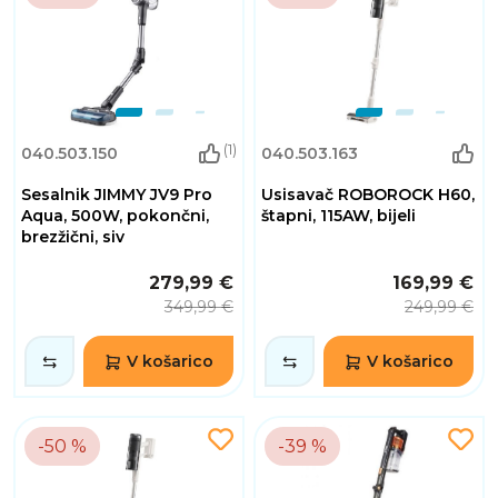
(1)
040.503.150
040.503.163
Sesalnik JIMMY JV9 Pro
Usisavač ROBOROCK H60,
Aqua, 500W, pokončni,
štapni, 115AW, bijeli
brezžični, siv
279,99 €
169,99 €
349,99 €
249,99 €
V košarico
V košarico
-50 %
-39 %