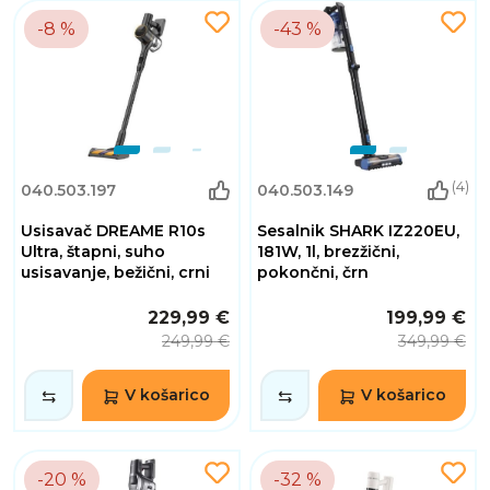
-8 %
-43 %
(4)
040.503.197
040.503.149
Usisavač DREAME R10s
Sesalnik SHARK IZ220EU,
Ultra, štapni, suho
181W, 1l, brezžični,
usisavanje, bežični, crni
pokončni, črn
229,99 €
199,99 €
249,99 €
349,99 €
V košarico
V košarico
-20 %
-32 %