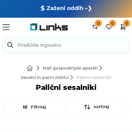
🏄 Zaženi oddih –❯
0
0
0
Mali gospodinjski aparati
Sesalci in parni čistilci
Palični sesalniki
Palični sesalniki
sortiraj
Filtriraj