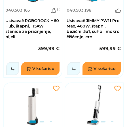
(1)
040.503.165
040.503.198
Usisavač ROBOROCK H60
Usisavač JIMMY PW11 Pro
Hub, štapni, 115AW,
Max, 460W, štapni,
stanica za pražnjenje,
bežični, 5u1, suho i mokro
bijeli
čišćenje, crni
399,99 €
599,99 €
V košarico
V košarico