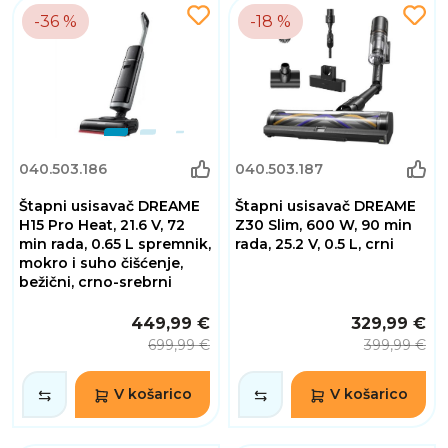
-36 %
-18 %
040.503.186
040.503.187
Štapni usisavač DREAME
Štapni usisavač DREAME
H15 Pro Heat, 21.6 V, 72
Z30 Slim, 600 W, 90 min
min rada, 0.65 L spremnik,
rada, 25.2 V, 0.5 L, crni
mokro i suho čišćenje,
bežični, crno-srebrni
449,99 €
329,99 €
699,99 €
399,99 €
V košarico
V košarico