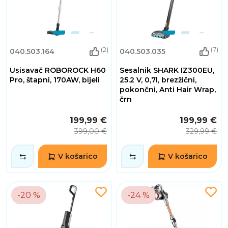
(2)
(7)
040.503.164
040.503.035
Usisavač ROBOROCK H60
Sesalnik SHARK IZ300EU,
Pro, štapni, 170AW, bijeli
25.2 V, 0,7l, brezžični,
pokončni, Anti Hair Wrap,
črn
199,99 €
199,99 €
399,00 €
329,99 €
V košarico
V košarico
-20 %
-24 %