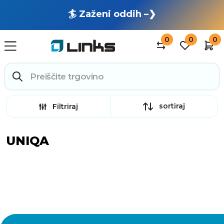
🏄 Zaženi oddih –❯
0
0
0
sortiraj
Filtriraj
UNIQA