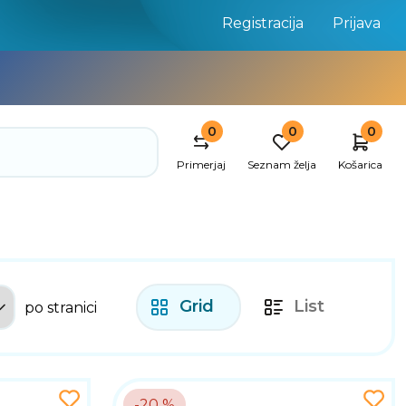
Registracija
Prijava
0
0
0
Primerjaj
Seznam želja
Košarica
Grid
List
po stranici
-20 %