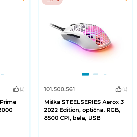
101.500.561
(2)
(6)
 Prime
Miška STEELSERIES Aerox 3
18000
2022 Edition, optična, RGB,
8500 CPI, bela, USB