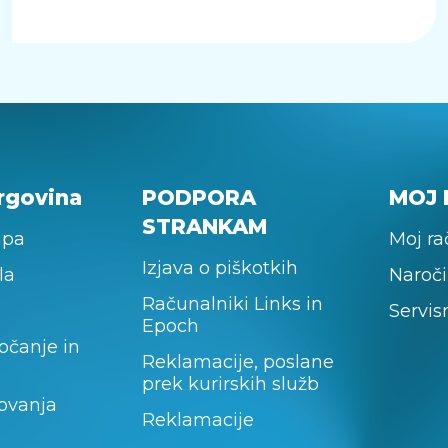
rgovina
PODPORA
MOJ 
STRANKAM
upa
Moj r
Izjava o piškotkih
la
Naroči
Računalniki Links in
Servis
Epoch
očanje in
Reklamacije, poslane
prek kurirskih služb
lovanja
Reklamacije