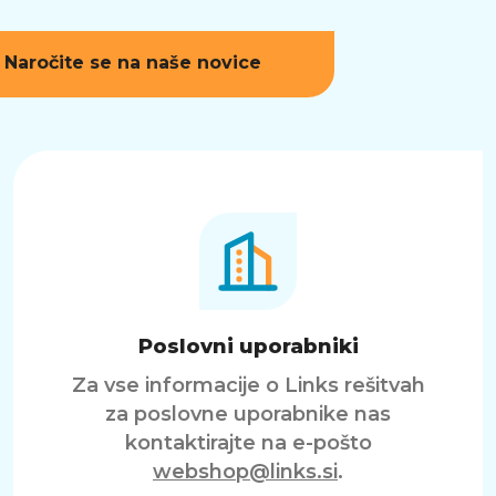
Naročite se na naše novice
Poslovni uporabniki
Za vse informacije o Links rešitvah
za poslovne uporabnike nas
kontaktirajte na e-pošto
webshop@links.si
.