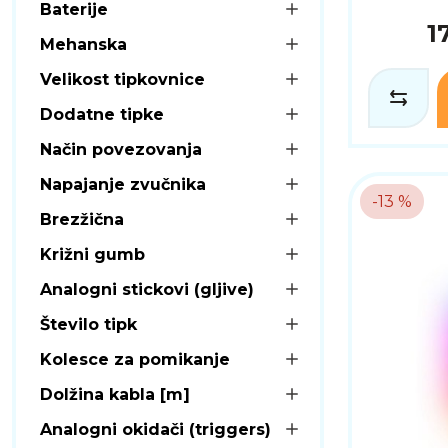
Baterije
1
Mehanska
Velikost tipkovnice
Dodatne tipke
Način povezovanja
Napajanje zvučnika
-13 %
Brezžična
Križni gumb
Analogni stickovi (gljive)
Število tipk
Kolesce za pomikanje
Dolžina kabla [m]
Analogni okidači (triggers)