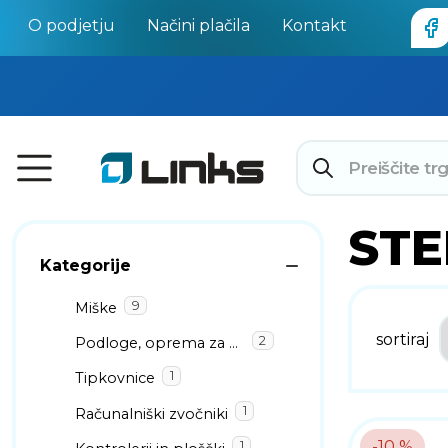
O podjetju
Načini plačila
Kontakt
STE
Kategorije
9
Miške
sortiraj
2
Podloge, oprema za miške
1
Tipkovnice
1
Računalniški zvočniki
-10 %
1