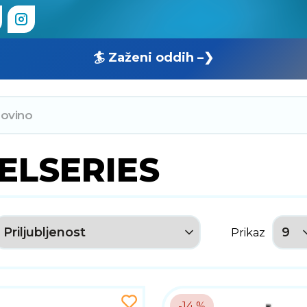
🏄 Zaženi oddih –❯
ELSERIES
Prikaz
-14 %