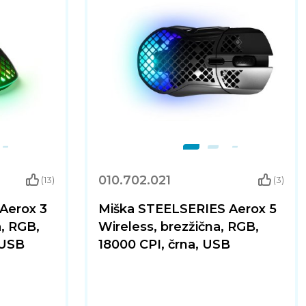
010.702.021
(13)
(3)
Aerox 3
Miška STEELSERIES Aerox 5
a, RGB,
Wireless, brezžična, RGB,
 USB
18000 CPI, črna, USB