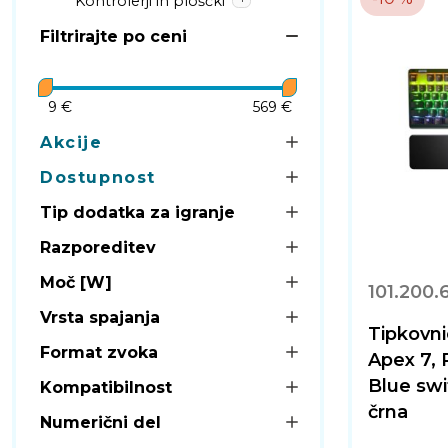
Kontrolerji in ploščki
Filtrirajte po ceni
9 €
569 €
Akcije
Dostupnost
Tip dodatka za igranje
Razporeditev
Moč [W]
101.200.
Vrsta spajanja
Tipkovn
Format zvoka
Apex 7,
Blue swi
Kompatibilnost
črna
Numerični del