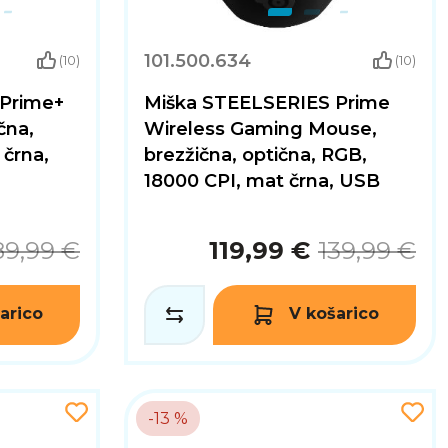
101.500.634
(10)
(10)
Prime+
Miška STEELSERIES Prime
čna,
Wireless Gaming Mouse,
 črna,
brezžična, optična, RGB,
18000 CPI, mat črna, USB
89,99 €
119,99 €
139,99 €
arico
V košarico
-13 %