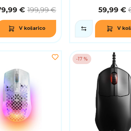
79,99 €
199,99 €
59,99 €
V košarico
V koš
-17 %