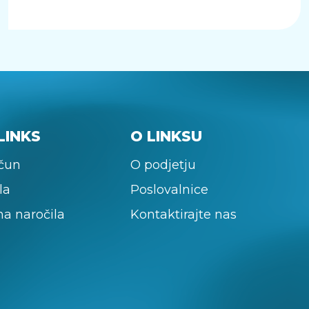
LINKS
O LINKSU
ačun
O podjetju
la
Poslovalnice
na naročila
Kontaktirajte nas