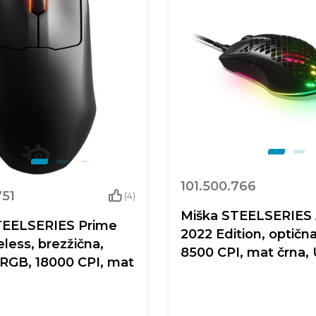
101.500.766
751
(4)
Miška STEELSERIES 
TEELSERIES Prime
2022 Edition, optičn
eless, brezžična,
8500 CPI, mat črna,
 RGB, 18000 CPI, mat