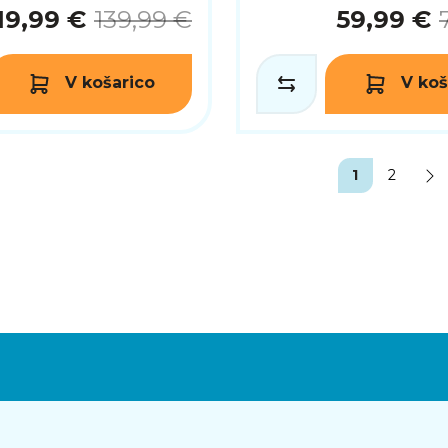
19,99 €
139,99 €
59,99 €
V košarico
V koš
1
2