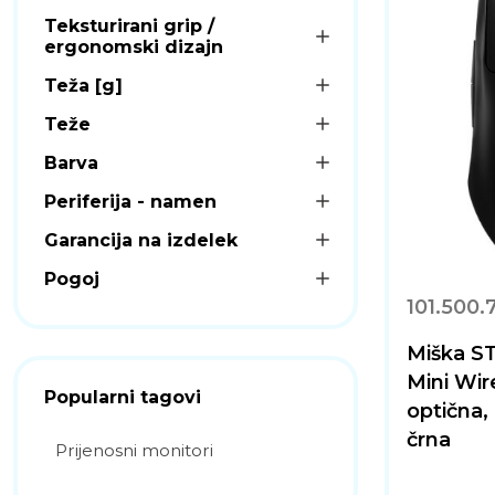
Teksturirani grip /
ergonomski dizajn
Teža [g]
Teže
Barva
Periferija - namen
Garancija na izdelek
Pogoj
101.500.
Miška S
Mini Wir
Popularni tagovi
optična,
črna
Prijenosni monitori