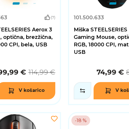
563
101.500.633
(7)
TEELSERIES Aerox 3
Miška STEELSERIES 
, optična, brezžična,
Gaming Mouse, opti
00 CPI, bela, USB
RGB, 18000 CPI, mat
USB
99,99 €
114,99 €
74,99 €
V košarico
V koš
-18 %