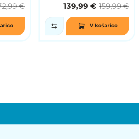
72,99 €
139,99 €
159,99 €
arico
V košarico