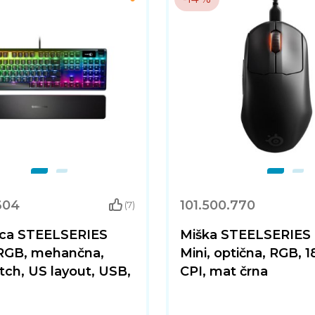
604
101.500.770
(7)
ica STEELSERIES
Miška STEELSERIES
 RGB, mehančna,
Mini, optična, RGB, 
tch, US layout, USB,
CPI, mat črna