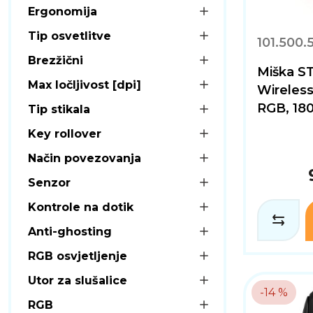
Ergonomija
Tip osvetlitve
101.500.
Brezžični
Miška S
Max ločljivost [dpi]
Wireless
RGB, 180
Tip stikala
Key rollover
Način povezovanja
Senzor
Kontrole na dotik
Anti-ghosting
RGB osvjetljenje
Utor za slušalice
-14 %
RGB