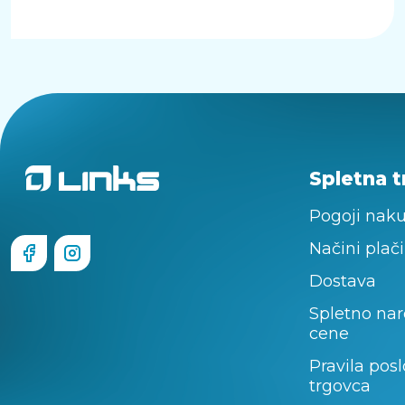
Spletna t
Pogoji nak
Načini plači
Dostava
Spletno nar
cene
Pravila pos
trgovca