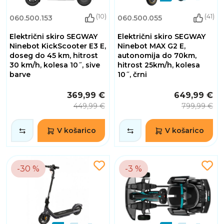
(10)
(41)
060.500.153
060.500.055
Električni skiro SEGWAY
Električni skiro SEGWAY
Ninebot KickScooter E3 E,
Ninebot MAX G2 E,
doseg do 45 km, hitrost
autonomija do 70km,
30 km/h, kolesa 10˝, sive
hitrost 25km/h, kolesa
barve
10˝, črni
369,99 €
649,99 €
449,99 €
799,99 €
V košarico
V košarico
-30 %
-3 %