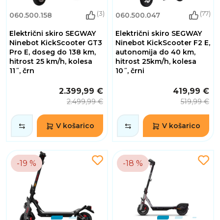
(3)
(77)
060.500.158
060.500.047
Električni skiro SEGWAY
Električni skiro SEGWAY
Ninebot KickScooter GT3
Ninebot KickScooter F2 E,
Pro E, doseg do 138 km,
autonomija do 40 km,
hitrost 25 km/h, kolesa
hitrost 25km/h, kolesa
11˝, črn
10˝, črni
2.399,99 €
419,99 €
2.499,99 €
519,99 €
V košarico
V košarico
-19 %
-18 %