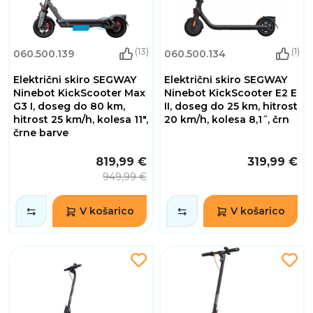
(13)
(1)
060.500.139
060.500.134
Električni skiro SEGWAY
Električni skiro SEGWAY
Ninebot KickScooter Max
Ninebot KickScooter E2 E
G3 I, doseg do 80 km,
II, doseg do 25 km, hitrost
hitrost 25 km/h, kolesa 11",
20 km/h, kolesa 8,1˝, črn
črne barve
819,99 €
319,99 €
949,99 €
V košarico
V košarico