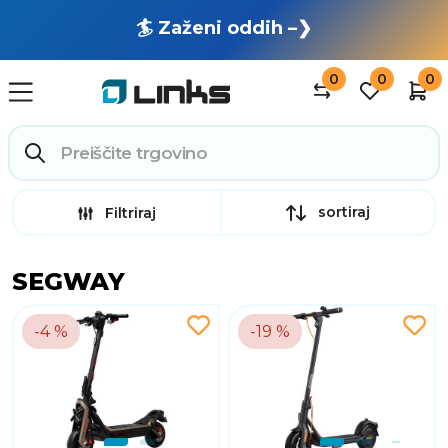
🏄 Zaženi oddih –❯
0
0
0
sortiraj
Filtriraj
SEGWAY
-4 %
-19 %