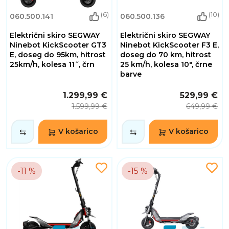
(6)
(10)
060.500.141
060.500.136
Električni skiro SEGWAY
Električni skiro SEGWAY
Ninebot KickScooter GT3
Ninebot KickScooter F3 E,
E, doseg do 95km, hitrost
doseg do 70 km, hitrost
25km/h, kolesa 11˝, črn
25 km/h, kolesa 10", črne
barve
1.299,99 €
529,99 €
1.599,99 €
649,99 €
V košarico
V košarico
-11 %
-15 %