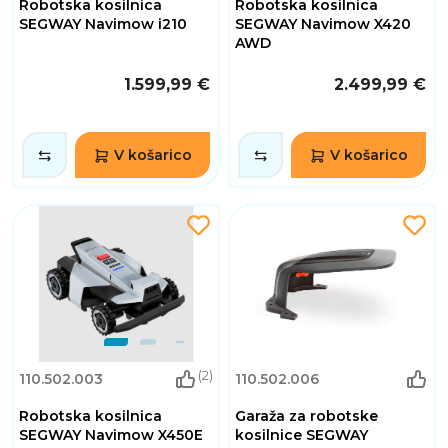
Robotska kosilnica
Robotska kosilnica
SEGWAY Navimow i210
SEGWAY Navimow X420
AWD
1.599,99 €
2.499,99 €
V košarico
V košarico
(2)
110.502.003
110.502.006
Robotska kosilnica
Garaža za robotske
SEGWAY Navimow X450E
kosilnice SEGWAY