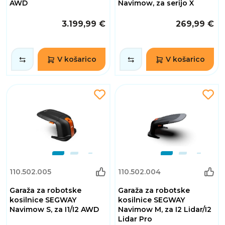
AWD
Navimow, za serijo X
3.199,99 €
269,99 €
V košarico
V košarico
110.502.005
110.502.004
Garaža za robotske
Garaža za robotske
kosilnice SEGWAY
kosilnice SEGWAY
Navimow S, za I1/I2 AWD
Navimow M, za I2 Lidar/I2
Lidar Pro