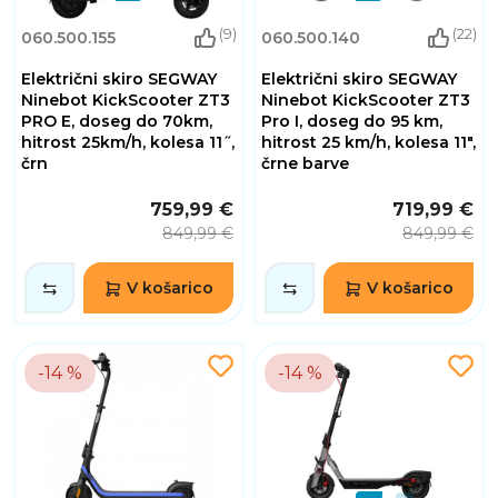
(9)
(22)
060.500.155
060.500.140
Električni skiro SEGWAY
Električni skiro SEGWAY
Ninebot KickScooter ZT3
Ninebot KickScooter ZT3
PRO E, doseg do 70km,
Pro I, doseg do 95 km,
hitrost 25km/h, kolesa 11˝,
hitrost 25 km/h, kolesa 11",
črn
črne barve
759,99 €
719,99 €
849,99 €
849,99 €
V košarico
V košarico
-14 %
-14 %