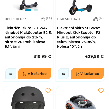
(66)
(45)
060.500.053
060.500.048
Električni skiro SEGWAY
Električni skiro SEGWAY
Ninebot KickScooter E2 E,
Ninebot KickScooter F2
autonomija do 25km,
Plus E, autonomija do
hitrost 20km/h, kolesa
55km, hitrost 25km/h,
8,1˝, črni
kolesa 10˝, črni
319,99 €
629,99 €
V košarico
V košarico