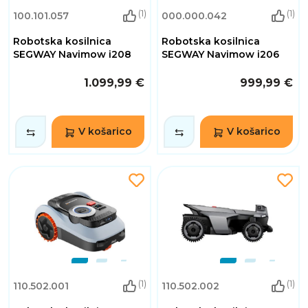
(1)
(1)
100.101.057
000.000.042
Robotska kosilnica
Robotska kosilnica
SEGWAY Navimow i208
SEGWAY Navimow i206
1.099,99 €
999,99 €
V košarico
V košarico
(1)
(1)
110.502.001
110.502.002