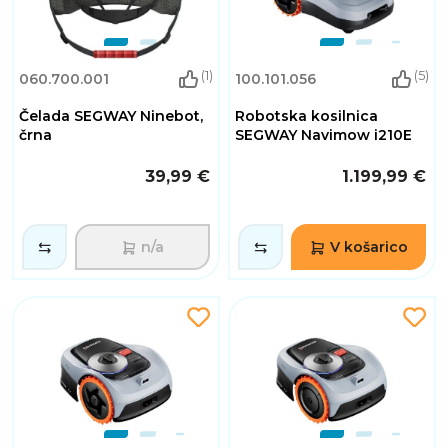
(1)
(5)
060.700.001
100.101.056
Čelada SEGWAY Ninebot,
Robotska kosilnica
črna
SEGWAY Navimow i210E
39,99 €
1.199,99 €
n/a
V košarico