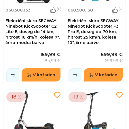
(6)
(8)
060.500.133
060.500.138
Električni skiro SEGWAY
Električni skiro SEGWAY
Ninebot KickScooter C2
Ninebot KickScooter F3
Lite E, doseg do 14 km,
Pro E, doseg do 70 km,
hitrost 16 km/h, kolesa 7",
hitrost 25 km/h, kolesa
črno-modra barva
10", črne barve
159,99 €
599,99 €
184,99 €
699,99 €
V košarico
V košarico
-18 %
-19 %