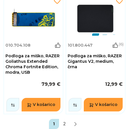
(6)
010.704.108
101.800.447
Podloga za miško, RAZER
Podloga za miško, RAZER
Goliathus Extended
Gigantus V2, medium,
Chroma Fortnite Edition,
črna
modra, USB
79,99 €
12,99 €
V košarico
V košarico
1
2