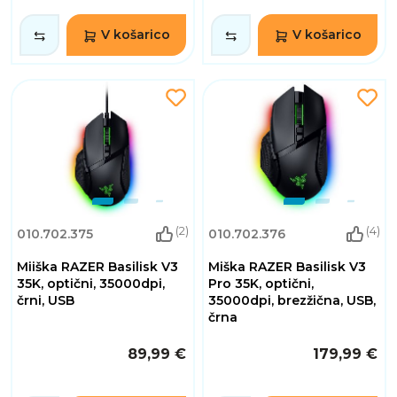
V košarico
V košarico
(2)
(4)
010.702.375
010.702.376
Miiška RAZER Basilisk V3
Miška RAZER Basilisk V3
35K, optični, 35000dpi,
Pro 35K, optični,
črni, USB
35000dpi, brezžična, USB,
črna
89,99 €
179,99 €