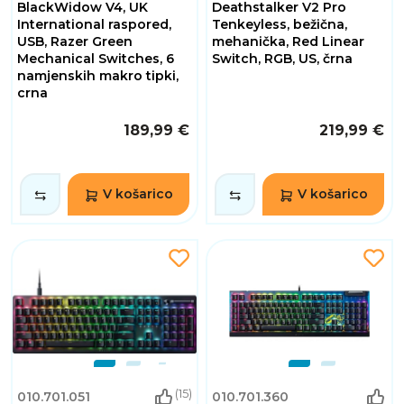
BlackWidow V4, UK
Deathstalker V2 Pro
International raspored,
Tenkeyless, bežična,
USB, Razer Green
mehanička, Red Linear
Mechanical Switches, 6
Switch, RGB, US, črna
namjenskih makro tipki,
crna
189,99 €
219,99 €
V košarico
V košarico
(15)
010.701.051
010.701.360