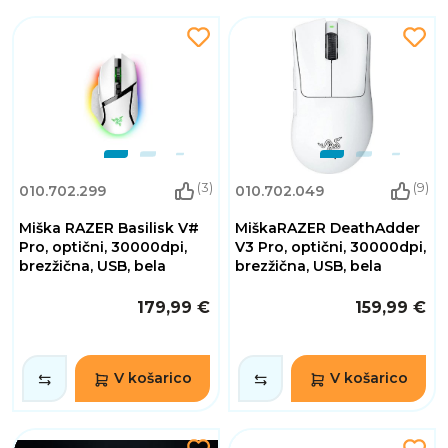
(3)
(9)
010.702.299
010.702.049
Miška RAZER Basilisk V#
MiškaRAZER DeathAdder
Pro, optični, 30000dpi,
V3 Pro, optični, 30000dpi,
brezžična, USB, bela
brezžična, USB, bela
179,99 €
159,99 €
V košarico
V košarico