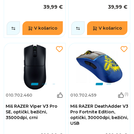
39,99 €
39,99 €
V košarico
V košarico
(1)
010.702.460
010.702.459
Miš RAZER Viper V3 Pro
Miš RAZER DeathAdder V3
SE, optički, bežični,
Pro Fortnite Edition,
35000dpi, crni
optički, 30000dpi, bežični,
USB