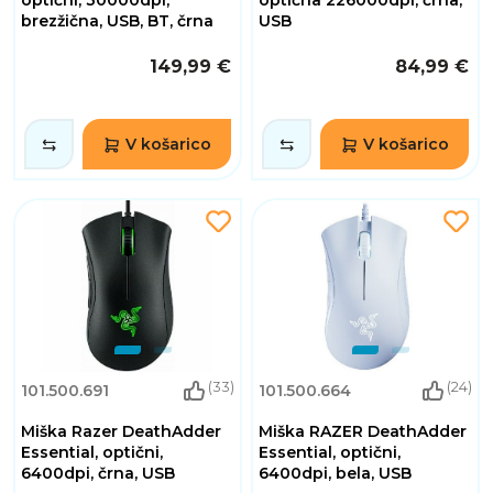
brezžična, USB, BT, črna
USB
149,99 €
84,99 €
V košarico
V košarico
(33)
(24)
101.500.691
101.500.664
Miška Razer DeathAdder
Miška RAZER DeathAdder
Essential, optični,
Essential, optični,
6400dpi, črna, USB
6400dpi, bela, USB