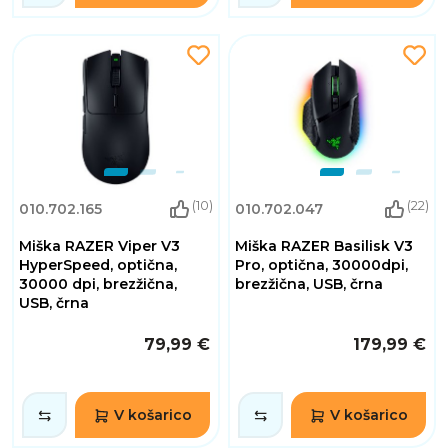
(10)
(22)
010.702.165
010.702.047
Miška RAZER Viper V3
Miška RAZER Basilisk V3
HyperSpeed, optična,
Pro, optična, 30000dpi,
30000 dpi, brezžična,
brezžična, USB, črna
USB, črna
79,99 €
179,99 €
V košarico
V košarico