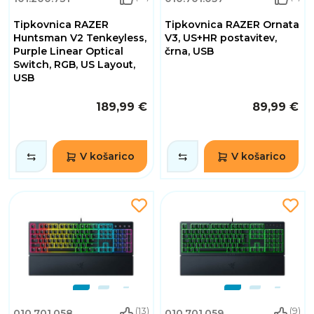
Tipkovnica RAZER
Tipkovnica RAZER Ornata
Huntsman V2 Tenkeyless,
V3, US+HR postavitev,
Purple Linear Optical
črna, USB
Switch, RGB, US Layout,
USB
189,99 €
89,99 €
V košarico
V košarico
(13)
(9)
010.701.058
010.701.059