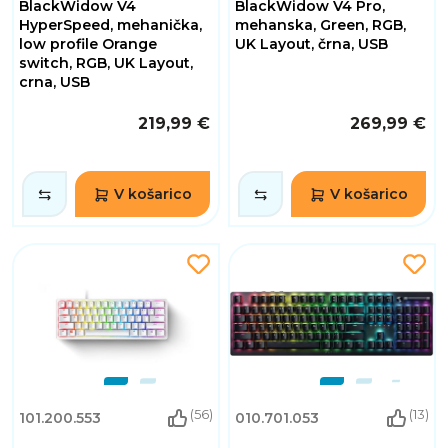
BlackWidow V4
BlackWidow V4 Pro,
HyperSpeed, mehanička,
mehanska, Green, RGB,
low profile Orange
UK Layout, črna, USB
switch, RGB, UK Layout,
crna, USB
219,99 €
269,99 €
V košarico
V košarico
(56)
(13)
101.200.553
010.701.053