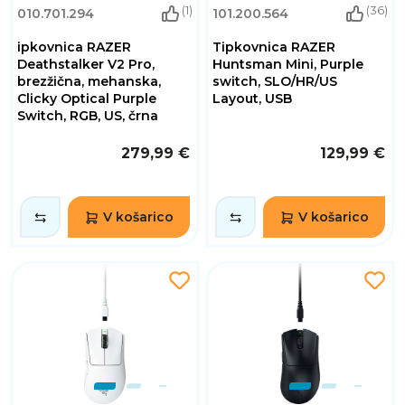
(1)
(36)
010.701.294
101.200.564
ipkovnica RAZER
Tipkovnica RAZER
Deathstalker V2 Pro,
Huntsman Mini, Purple
brezžična, mehanska,
switch, SLO/HR/US
Clicky Optical Purple
Layout, USB
Switch, RGB, US, črna
279,99 €
129,99 €
V košarico
V košarico