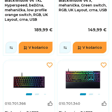
BlackWidow V4 TKL
BlackWidow V4 X,
Hyperspeed, bežična,
mehanička, Green switch,
mehanička, low profile
RGB, UK Layout, crna, USB
orange switch, RGB, UK
Layout, crna, USB
189,99 €
149,99 €
V košarico
V košarico
010.701.366
010.701.340