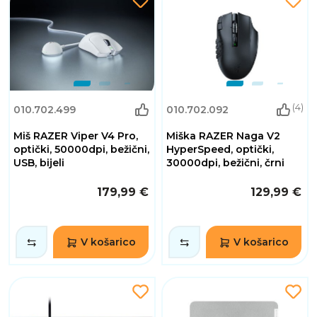
(4)
010.702.499
010.702.092
Miš RAZER Viper V4 Pro,
Miška RAZER Naga V2
optički, 50000dpi, bežični,
HyperSpeed, optički,
USB, bijeli
30000dpi, bežični, črni
179,99 €
129,99 €
V košarico
V košarico