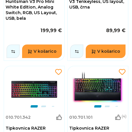
Huntsman V3 Pro Mini
V3 Tenkeyless, US layout,
White Edition, Analog
USB, črna
Switch, RGB, US Layout,
USB, bela
199,99 €
89,99 €
V košarico
V košarico
(4)
010.701.342
010.701.101
Tipkovnica RAZER
Tipkovnica RAZER