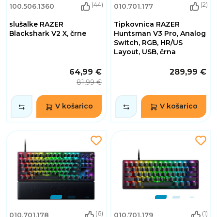
(44)
(2)
100.506.1360
010.701.177
slušalke RAZER
Tipkovnica RAZER
Blackshark V2 X, črne
Huntsman V3 Pro, Analog
Switch, RGB, HR/US
Layout, USB, črna
64,99 €
289,99 €
81,99 €
V košarico
V košarico
(6)
(1)
010.701.178
010.701.179