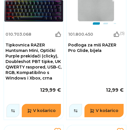
(5)
010.703.068
101.800.450
Tipkovnica RAZER
Podloga za miš RAZER
Huntsman Mini, Optički
Pro Glide, bijela
Purple prekidači (clicky),
Doubleshot PBT tipke, UK
QWERTY raspored, USB-C,
RGB, Kompatibilno s
Windows i Xbox, crna
129,99 €
12,99 €
V košarico
V košarico