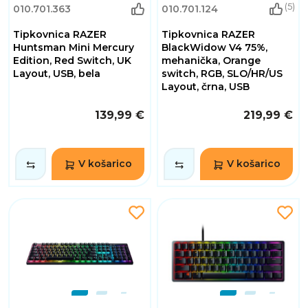
(5)
010.701.363
010.701.124
Tipkovnica RAZER
Tipkovnica RAZER
Huntsman Mini Mercury
BlackWidow V4 75%,
Edition, Red Switch, UK
mehanička, Orange
Layout, USB, bela
switch, RGB, SLO/HR/US
Layout, črna, USB
139,99 €
219,99 €
V košarico
V košarico