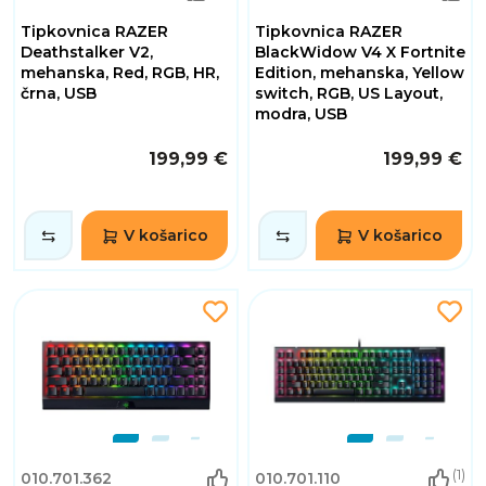
Tipkovnica RAZER
Tipkovnica RAZER
Deathstalker V2,
BlackWidow V4 X Fortnite
mehanska, Red, RGB, HR,
Edition, mehanska, Yellow
črna, USB
switch, RGB, US Layout,
modra, USB
199,99 €
199,99 €
V košarico
V košarico
(1)
010.701.362
010.701.110