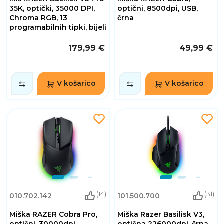
35K, optički, 35000 DPI,
optični, 8500dpi, USB,
Chroma RGB, 13
črna
programabilnih tipki, bijeli
179,99 €
49,99 €
V košarico
V košarico
(14)
(31)
010.702.142
101.500.700
Miška RAZER Cobra Pro,
Miška Razer Basilisk V3,
optični, 30000dpi,
optična 226000dpi, črna,