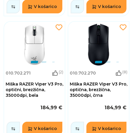
V košarico
V košarico
(2)
(8)
010.702.271
010.702.270
Miška RAZER Viper V3 Pro,
Miška RAZER Viper V3 Pro,
optični, brezžična,
optična, brezžična,
35000dpi, bela
35000dpi, črna
184,99 €
184,99 €
V košarico
V košarico