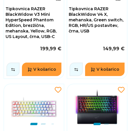
Tipkovnica RAZER
Tipkovnica RAZER
BlackWidow V3 Mini
BlackWidow V4 X,
HyperSpeed Phantom
mehanska, Green switch,
Edition, brezžična,
RGB, HR/US postavitev,
mehanska, Yellow, RGB,
črna, USB
US Layout, črna, USB-C
199,99 €
149,99 €
V košarico
V košarico