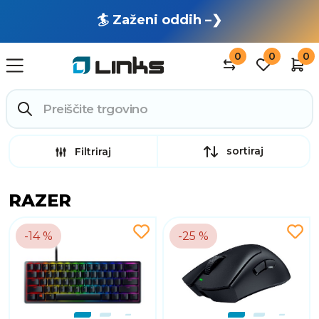
🏄 Zaženi oddih –❯
0
0
0
sortiraj
Filtriraj
RAZER
-14 %
-25 %