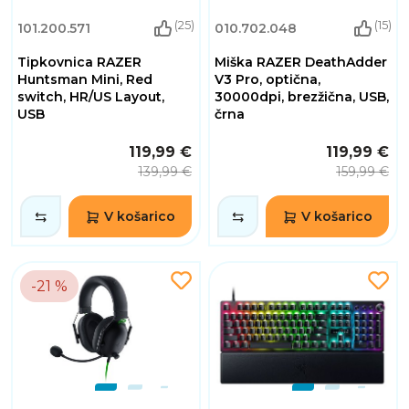
(25)
(15)
101.200.571
010.702.048
Tipkovnica RAZER
Miška RAZER DeathAdder
Huntsman Mini, Red
V3 Pro, optična,
switch, HR/US Layout,
30000dpi, brezžična, USB,
USB
črna
119,99 €
119,99 €
139,99 €
159,99 €
V košarico
V košarico
-21 %