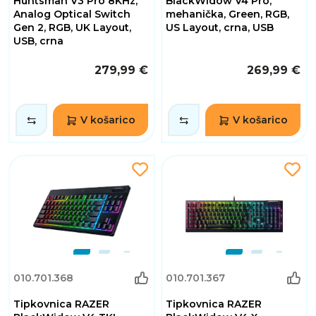
Huntsman V3 Pro 8KHz,
BlackWidow V4 Pro,
Analog Optical Switch
mehanička, Green, RGB,
Gen 2, RGB, UK Layout,
US Layout, crna, USB
USB, crna
279,99 €
269,99 €
V košarico
V košarico
010.701.368
010.701.367
Tipkovnica RAZER
Tipkovnica RAZER