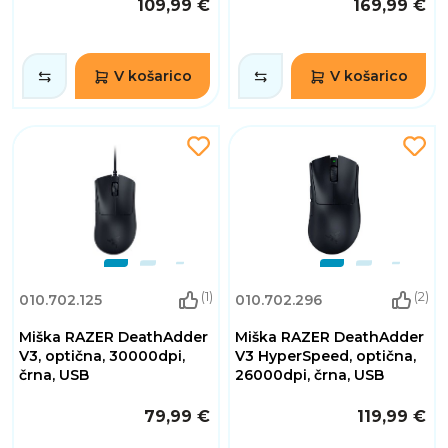
109,99 €
169,99 €
V košarico
V košarico
(1)
(2)
010.702.125
010.702.296
Miška RAZER DeathAdder
Miška RAZER DeathAdder
V3, optična, 30000dpi,
V3 HyperSpeed, optična,
črna, USB
26000dpi, črna, USB
79,99 €
119,99 €