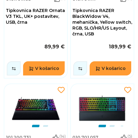
Tipkovnica RAZER Ornata
Tipkovnica RAZER
V3 TKL, UK+ postavitev,
BlackWidow V4,
USB, črna
mehanička, Yellow switch,
RGB, SLO/HR/US Layout,
črna, USB
89,99 €
189,99 €
V košarico
V košarico
(14)
(5)
101.200.731
010.701.057