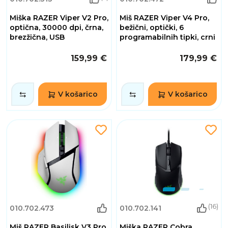
Miška RAZER Viper V2 Pro,
Miš RAZER Viper V4 Pro,
optična, 30000 dpi, črna,
bežični, optički, 6
brezžična, USB
programabilnih tipki, crni
159,99 €
179,99 €
V košarico
V košarico
(16)
010.702.473
010.702.141
Miš RAZER Basilisk V3 Pro
Miška RAZER Cobra,