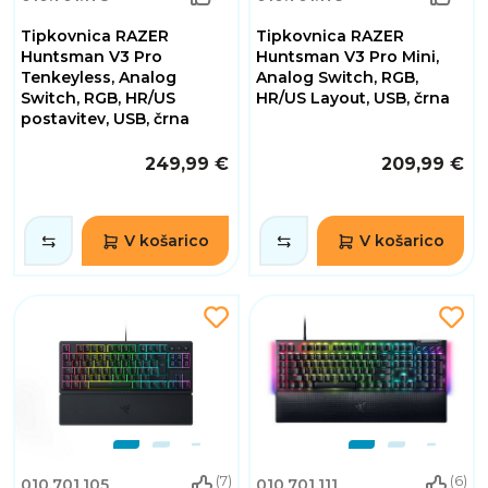
Tipkovnica RAZER
Tipkovnica RAZER
Huntsman V3 Pro
Huntsman V3 Pro Mini,
Tenkeyless, Analog
Analog Switch, RGB,
Switch, RGB, HR/US
HR/US Layout, USB, črna
postavitev, USB, črna
249,99 €
209,99 €
V košarico
V košarico
(7)
(6)
010.701.105
010.701.111