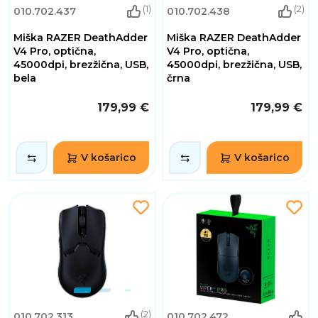
(1)
(2)
010.702.437
010.702.438
Miška RAZER DeathAdder
Miška RAZER DeathAdder
V4 Pro, optična,
V4 Pro, optična,
45000dpi, brezžična, USB,
45000dpi, brezžična, USB,
bela
črna
179,99 €
179,99 €
V košarico
V košarico
(2)
010.702.313
010.702.472