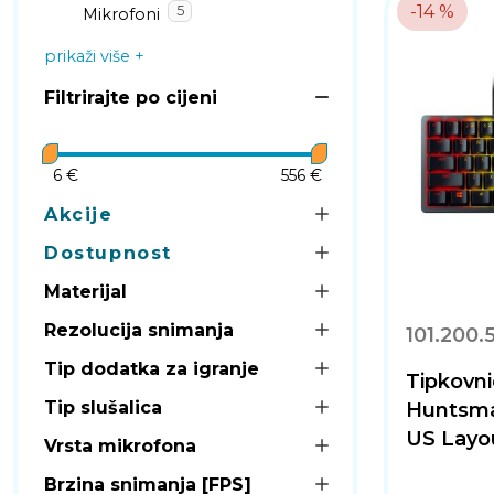
-14 %
5
Mikrofoni
prikaži više
Filtrirajte po cijeni
6 €
556 €
Akcije
Dostupnost
Materijal
Rezolucija snimanja
101.200.
Tip dodatka za igranje
Tipkovn
Tip slušalica
Huntsma
US Layo
Vrsta mikrofona
Brzina snimanja [FPS]