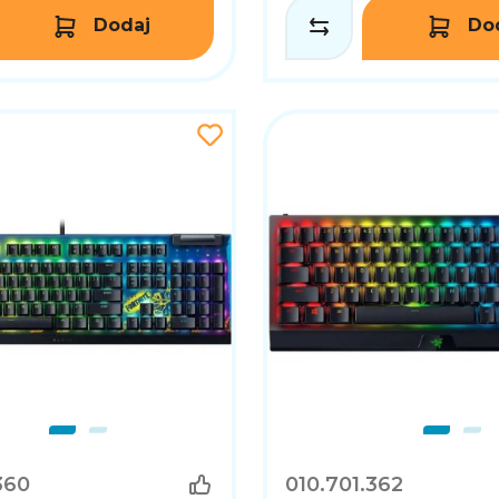
Dodaj
Do
360
010.701.362