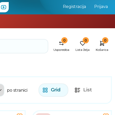
Registracija
Prijava
0
0
0
Usporedba
Lista želja
Košarica
Grid
List
po stranici