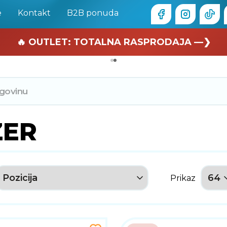
e
Kontakt
B2B ponuda
🏄 Zaslužuješ odmor —❯
🔥 OUTLET: TOTALNA RASPRODAJA —❯
ZER
Prikaz