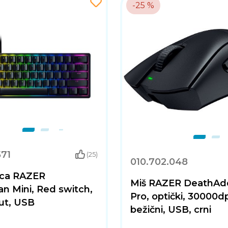
-25 %
571
(25)
010.702.048
ica RAZER
Miš RAZER DeathAd
n Mini, Red switch,
Pro, optički, 30000dp
ut, USB
bežični, USB, crni