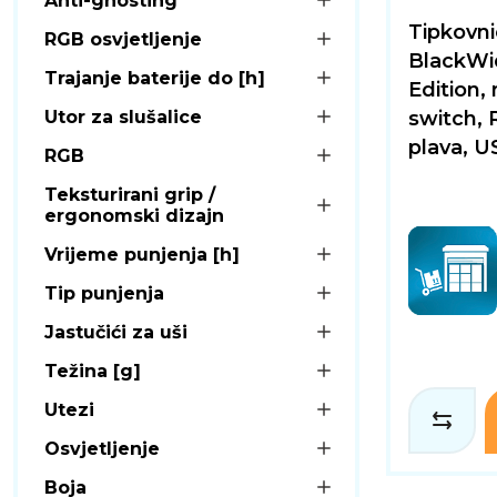
Anti-ghosting
Tipkovn
RGB osvjetljenje
BlackWi
Trajanje baterije do [h]
Edition,
Utor za slušalice
switch, 
plava, U
RGB
Teksturirani grip /
ergonomski dizajn
Vrijeme punjenja [h]
Tip punjenja
Jastučići za uši
Težina [g]
Utezi
Osvjetljenje
Boja