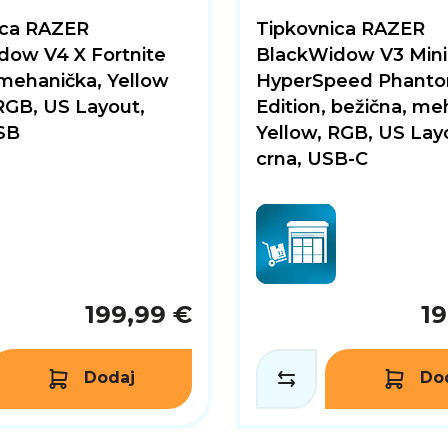
ica RAZER
Tipkovnica RAZER
dow V4 X Fortnite
BlackWidow V3 Mini
 mehanička, Yellow
HyperSpeed Phant
RGB, US Layout,
Edition, bežična, me
SB
Yellow, RGB, US Lay
crna, USB-C
199,99 €
19
Dodaj
Do