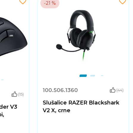
-21 %
100.506.1360
(44)
(15)
Slušalice RAZER Blackshark
der V3
V2 X, crne
i,