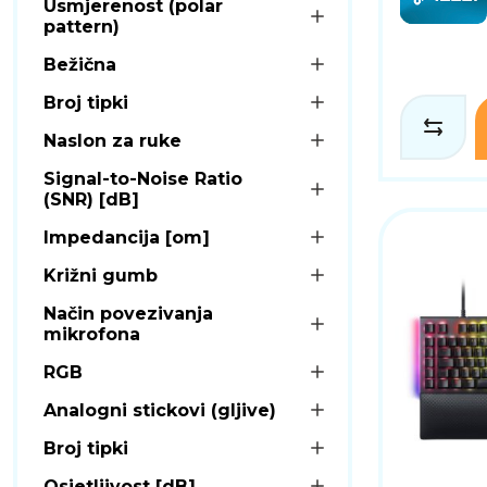
Usmjerenost (polar
pattern)
Bežična
Broj tipki
Naslon za ruke
Signal-to-Noise Ratio
(SNR) [dB]
Impedancija [om]
Križni gumb
Način povezivanja
mikrofona
RGB
Analogni stickovi (gljive)
Broj tipki
Osjetljivost [dB]