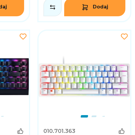
daj
Dodaj
010.701.363