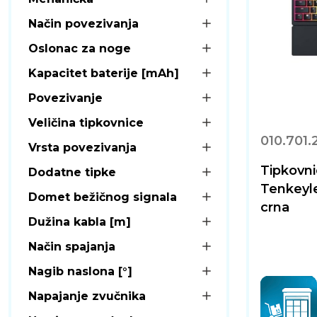
Način povezivanja
Oslonac za noge
Kapacitet baterije [mAh]
Povezivanje
Veličina tipkovnice
010.701.
Vrsta povezivanja
Tipkovn
Dodatne tipke
Tenkeyle
Domet bežičnog signala
crna
Dužina kabla [m]
Način spajanja
Nagib naslona [°]
Napajanje zvučnika