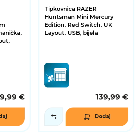
Tipkovnica RAZER
Huntsman Mini Mercury
om
Edition, Red Switch, UK
hanička,
Layout, USB, bijela
out,
9,99 €
139,99 €
daj
Dodaj