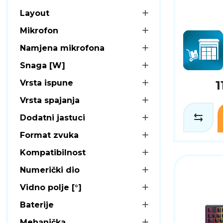
Layout
Mikrofon
Namjena mikrofona
Snaga [W]
Vrsta ispune
1
Vrsta spajanja
Dodatni jastuci
Format zvuka
Kompatibilnost
Numerički dio
Vidno polje [°]
Baterije
Mehanička