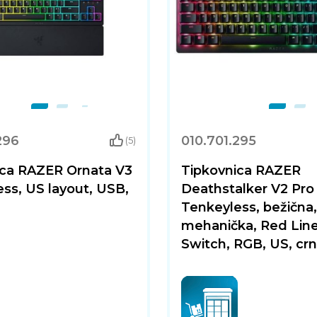
296
010.701.295
(5)
ica RAZER Ornata V3
Tipkovnica RAZER
ss, US layout, USB,
Deathstalker V2 Pro
Tenkeyless, bežična,
mehanička, Red Lin
Switch, RGB, US, cr