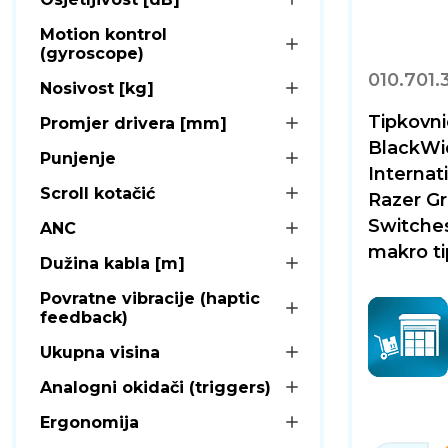
Motion kontrol
(gyroscope)
010.701.
Nosivost [kg]
Tipkovn
Promjer drivera [mm]
BlackWi
Punjenje
Internat
Scroll kotačić
Razer G
Switches
ANC
makro ti
Dužina kabla [m]
Povratne vibracije (haptic
feedback)
Ukupna visina
Analogni okidači (triggers)
Ergonomija