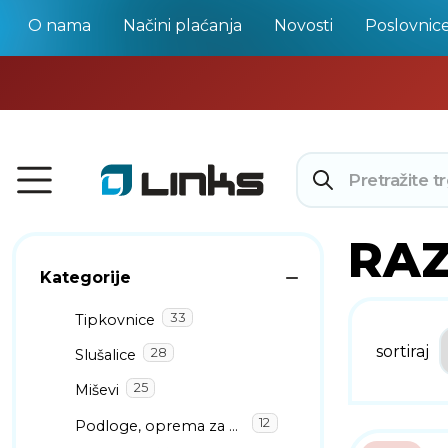
O nama
Načini plaćanja
Novosti
Poslovnic
RA
Kategorije
33
Tipkovnice
sortiraj
28
Slušalice
25
Miševi
12
Podloge, oprema za miševe