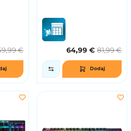
59,99 €
64,99 €
81,99 €
daj
Dodaj