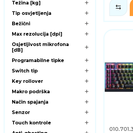
Težina [kg]
Tip osvjetljenja
Bežični
Max rezolucija [dpi]
Osjetljivost mikrofona
[dB]
Programabilne tipke
Switch tip
Key rollover
Makro podrška
Način spajanja
Senzor
Touch kontrole
010.701.