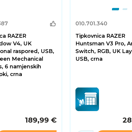
387
010.701.340
ica RAZER
Tipkovnica RAZER
dow V4, UK
Huntsman V3 Pro, A
ional raspored, USB,
Switch, RGB, UK Lay
reen Mechanical
USB, crna
, 6 namjenskih
pki, crna
189,99 €
28