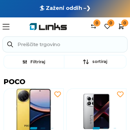
🏄 Zaženi oddih –❯
0
0
0
sortiraj
Filtriraj
POCO