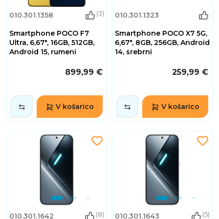
(3)
010.301.1358
010.301.1323
Smartphone POCO F7
Smartphone POCO X7 5G,
Ultra, 6,67", 16GB, 512GB,
6,67", 8GB, 256GB, Android
Android 15, rumeni
14, srebrni
899,99 €
259,99 €
V košarico
V košarico
(8)
(5)
010.301.1642
010.301.1643