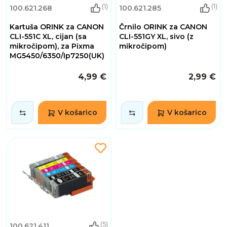
(1)
(1)
100.621.268
100.621.285
Kartuša ORINK za CANON
Črnilo ORINK za CANON
CLI-551C XL, cijan (sa
CLI-551GY XL, sivo (z
mikročipom), za Pixma
mikročipom)
MG5450/6350/Ip7250(UK)
4,99 €
2,99 €
V košarico
V košarico
(5)
100.621.411