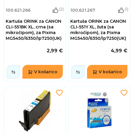
(2)
(1)
100.621.266
100.621.267
Kartuša ORINK za CANON
Kartuša ORINK za CANON
CLI-551BK XL, crna (sa
CLI-551Y XL, žuta (sa
mikročipom), za Pixma
mikročipom), za Pixma
MG5450/6350/Ip7250(UK)
MG5450/6350/Ip7250(UK)
2,99 €
4,99 €
V košarico
V košarico