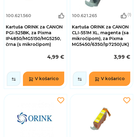
(1)
100.621.560
100.621.265
Kartuša ORINK za CANON
Kartuša ORINK za CANON
PGI-525BK, za Pixma
CLI-551M XL, magenta (sa
IP4850/MG5150/MG5250,
mikročipom), za Pixma
črna (s mikročipom)
MG5450/6350/Ip7250(UK)
4,99 €
3,99 €
V košarico
V košarico