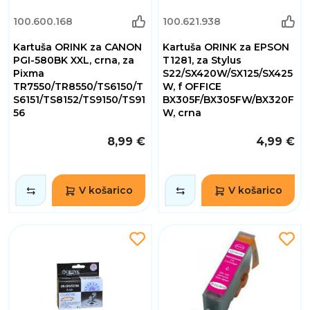
100.600.168
100.621.938
Kartuša ORINK za CANON
Kartuša ORINK za EPSON
PGI-580BK XXL, crna, za
T1281, za Stylus
Pixma
S22/SX420W/SX125/SX425
TR7550/TR8550/TS6150/T
W, f OFFICE
S6151/TS8152/TS9150/TS91
BX305F/BX305FW/BX320F
56
W, crna
8,99 €
4,99 €
V košarico
V košarico