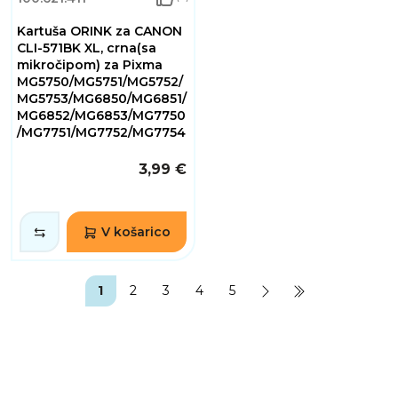
Kartuša ORINK za CANON
CLI-571BK XL, crna(sa
mikročipom) za Pixma
MG5750/MG5751/MG5752/
MG5753/MG6850/MG6851/
MG6852/MG6853/MG7750
/MG7751/MG7752/MG7754
3,99 €
V košarico
1
2
3
4
5