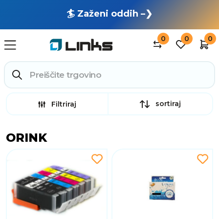
🏄 Zaženi oddih –❯
0
0
0
sortiraj
Filtriraj
ORINK