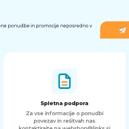
osebne ponudbe in promocije neposredno v
Spletna podpora
Za vse informacije o ponudbi
povezav in rešitvah nas
kontaktirajte na
webshop@links.si