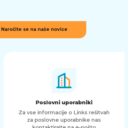
Naročite se na naše novice
Poslovni uporabniki
Za vse informacije o Links rešitvah
za poslovne uporabnike nas
kontaktirajte na e-pošto