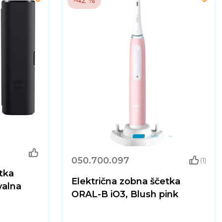
-42 %
050.700.097
(1)
tka
Električna zobna ščetka
valna
ORAL-B iO3, Blush pink