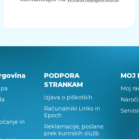
rgovina
PODPORA
MOJ 
STRANKAM
upa
Moj r
Izjava o piškotkih
la
Naroči
Računalniki Links in
Servis
Epoch
očanje in
Reklamacije, poslane
prek kurirskih služb