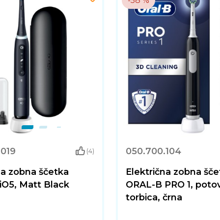
-58 %
.019
050.700.104
(4)
na zobna ščetka
Električna zobna šče
iO5, Matt Black
ORAL-B PRO 1, poto
torbica, črna