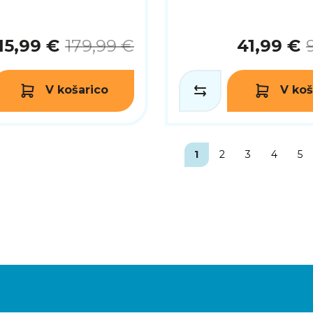
15,99 €
179,99 €
41,99 €
V košarico
V koš
1
2
3
4
5