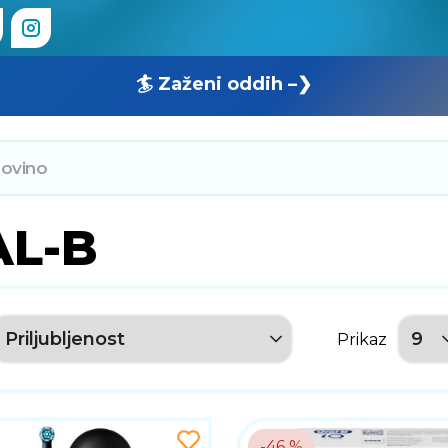
🏄 Zaženi oddih –❯
L-B
Prikaz
-46 %