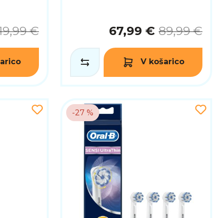
19,99 €
67,99 €
89,99 €
arico
V košarico
-27 %