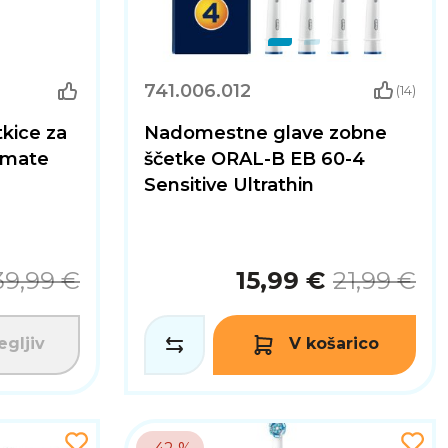
741.006.012
(14)
kice za
Nadomestne glave zobne
imate
ščetke ORAL-B EB 60-4
Sensitive Ultrathin
39,99 €
15,99 €
21,99 €
gljiv
V košarico