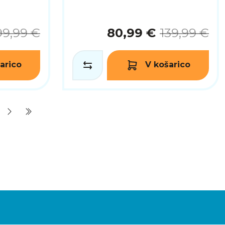
99,99 €
80,99 €
139,99 €
arico
V košarico