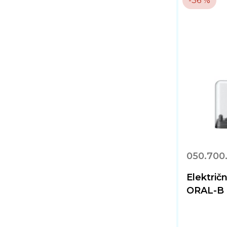
-36 %
050.700
Električ
ORAL-B 