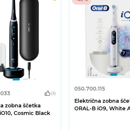
050.700.115
.033
(3)
Električna zobna šče
na zobna ščetka
ORAL-B iO9, White A
iO10, Cosmic Black