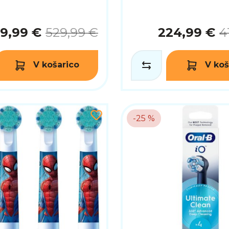
9,99 €
529,99 €
224,99 €
4
V košarico
V koš
-25 %