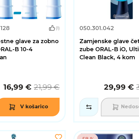
.128
050.301.042
(1)
tne glave za zobno
Zamjenske glave čet
ORAL-B 10-4
zube ORAL-B iO, Ult
an
Clean Black, 4 kom
16,99 €
21,99 €
29,99 €
V košarico
Nedose