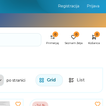
Registracija
Prijava
0
0
0
Primerjaj
Seznam želja
Košarica
Grid
List
po stranici
-24 %