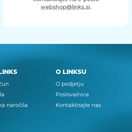
webshop@links.si
.
LINKS
O LINKSU
ačun
O podjetju
la
Poslovalnice
na naročila
Kontaktirajte nas