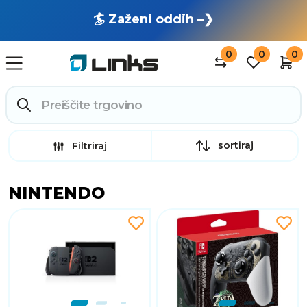
🏄 Zaženi oddih –❯
0
0
0
sortiraj
Filtriraj
NINTENDO