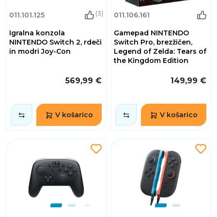
(3)
011.101.125
011.106.161
Igralna konzola
Gamepad NINTENDO
NINTENDO Switch 2, rdeči
Switch Pro, brezžičen,
in modri Joy-Con
Legend of Zelda: Tears of
the Kingdom Edition
569,99 €
149,99 €
V košarico
V košarico