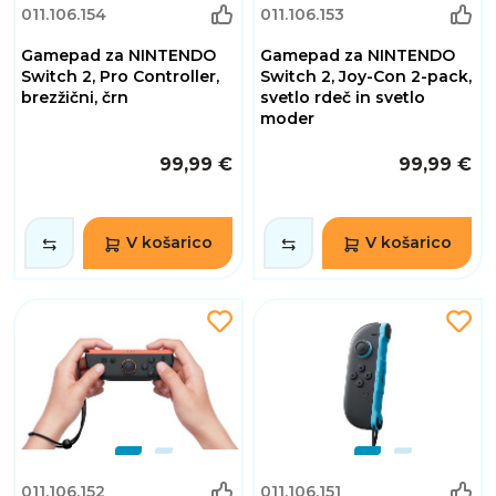
011.106.154
011.106.153
Gamepad za NINTENDO
Gamepad za NINTENDO
Switch 2, Pro Controller,
Switch 2, Joy-Con 2-pack,
brezžični, črn
svetlo rdeč in svetlo
moder
99,99 €
99,99 €
V košarico
V košarico
011.106.152
011.106.151