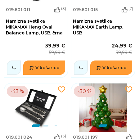
(3)
(7)
019.601.011
019.601.015
Namizna svetilka
Namizna svetilka
MIKAMAX Heng Oval
MIKAMAX Earth Lamp,
Balance Lamp, USB, črna
USB
39,99 €
24,99 €
59,99 €
39,99 €
V košarico
V košarico
-43 %
-30 %
(3)
019.601.024
019.601.197