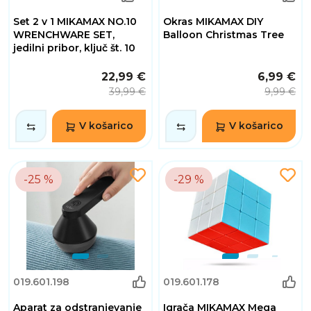
Set 2 v 1 MIKAMAX NO.10
Okras MIKAMAX DIY
WRENCHWARE SET,
Balloon Christmas Tree
jedilni pribor, ključ št. 10
22,99 €
6,99 €
39,99 €
9,99 €
V košarico
V košarico
-25 %
-29 %
019.601.198
019.601.178
Aparat za odstranjevanje
Igrača MIKAMAX Mega