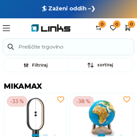
🏄 Zaženi oddih –❯
0
0
0
sortiraj
Filtriraj
MIKAMAX
-33 %
-38 %