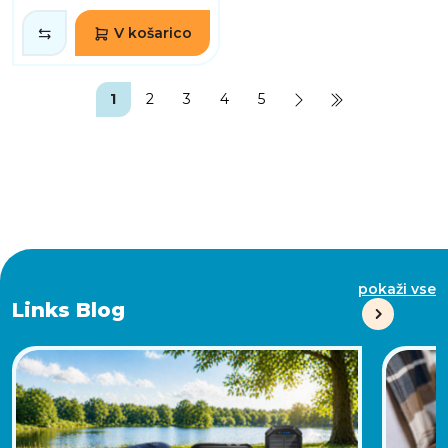
V košarico
1
2
3
4
5
pokaži vse
Links Blog