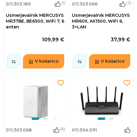
(1)
(3)
011.303.189
011.303.066
Usmerjevalnik MERCUSYS
Usmerjevalnik MERCUSYS
MR37BE, BE6500, WiFi 7, 6
MR60X, AX1500, WiFi 6,
anten
3×LAN
109,99 €
37,99 €
V košarico
V košarico
(6)
011.303.068
011.304.091