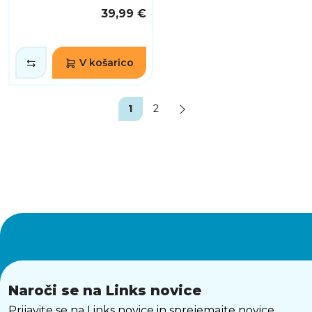
39,99 €
V košarico
1
2
Naroči se na Links novice
Prijavite se na Links novice in sprejemajte novice,