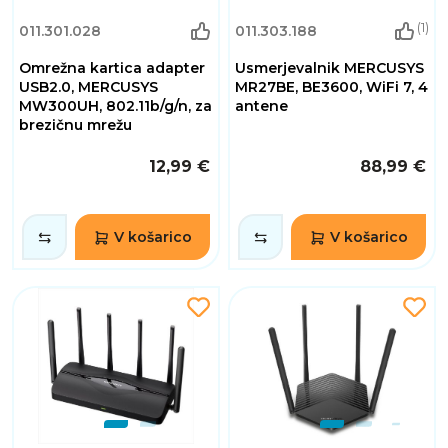
(1)
011.301.028
011.303.188
Omrežna kartica adapter
Usmerjevalnik MERCUSYS
USB2.0, MERCUSYS
MR27BE, BE3600, WiFi 7, 4
MW300UH, 802.11b/g/n, za
antene
brezičnu mrežu
12,99 €
88,99 €
V košarico
V košarico