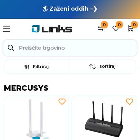
🏄 Zaženi oddih –❯
0
0
0
sortiraj
Filtriraj
MERCUSYS