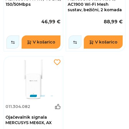
150/50Mbps
AC1900 Wi-Fi Mesh
sustav, bežični, 2 komada
46,99 €
88,99 €
V košarico
V košarico
011.304.082
Ojačevalnik signala
MERCUSYS ME60X, AX