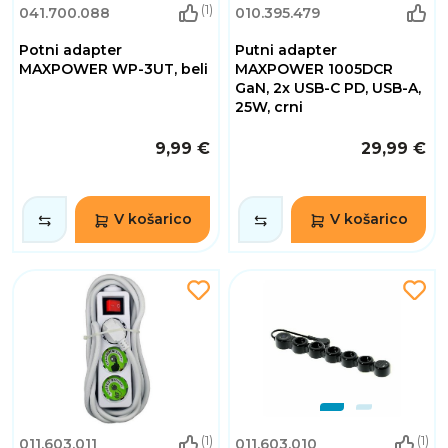
(1)
041.700.088
010.395.479
Potni adapter
Putni adapter
MAXPOWER WP-3UT, beli
MAXPOWER 1005DCR
GaN, 2x USB-C PD, USB-A,
25W, crni
9,99 €
29,99 €
V košarico
V košarico
(1)
(1)
011.603.011
011.603.010