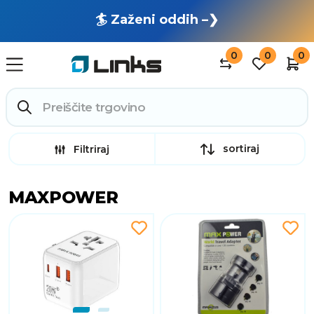
🏄 Zaženi oddih –❯
0
0
0
sortiraj
Filtriraj
MAXPOWER