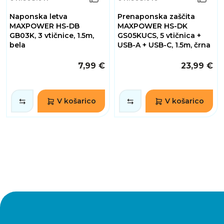
Naponska letva
Prenaponska zaščita
MAXPOWER HS-DB
MAXPOWER HS-DK
GB03K, 3 vtičnice, 1.5m,
GS05KUCS, 5 vtičnica +
bela
USB-A + USB-C, 1.5m, črna
7,99 €
23,99 €
V košarico
V košarico