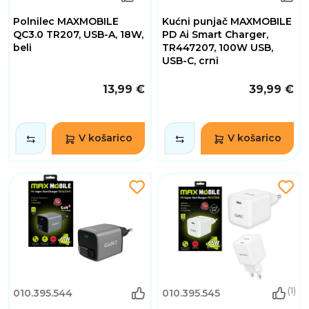
Polnilec MAXMOBILE
Kućni punjač MAXMOBILE
QC3.0 TR207, USB-A, 18W,
PD Ai Smart Charger,
beli
TR447207, 100W USB,
USB-C, crni
13,99 €
39,99 €
V košarico
V košarico
(1)
010.395.544
010.395.545