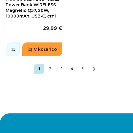
Power Bank WIRELESS
Magnetic Q57, 20W,
10000mAh, USB-C, crni
29,99 €
V košarico
1
2
3
4
5