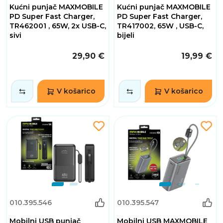
Kućni punjač MAXMOBILE
Kućni punjač MAXMOBILE
PD Super Fast Charger,
PD Super Fast Charger,
TR462001 , 65W, 2x USB-C,
TR417002, 65W , USB-C,
sivi
bijeli
29,90 €
19,99 €
V košarico
V košarico
010.395.546
010.395.547
Mobilni USB punjač
Mobilni USB MAXMOBILE