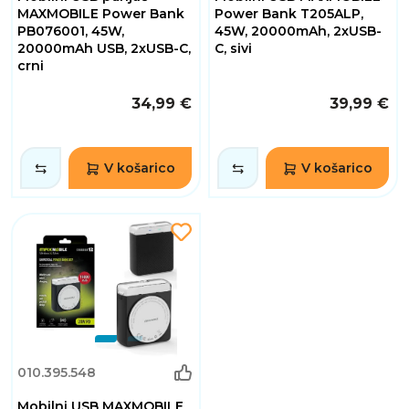
MAXMOBILE Power Bank
Power Bank T205ALP,
PB076001, 45W,
45W, 20000mAh, 2xUSB-
20000mAh USB, 2xUSB-C,
C, sivi
crni
34,99 €
39,99 €
V košarico
V košarico
010.395.548
Mobilni USB MAXMOBILE