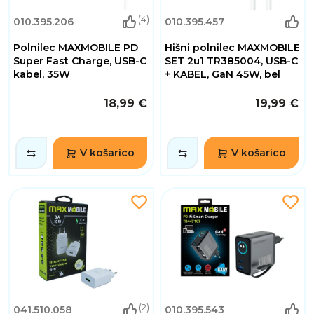
(4)
010.395.206
010.395.457
Polnilec MAXMOBILE PD
Hišni polnilec MAXMOBILE
Super Fast Charge, USB-C
SET 2u1 TR385004, USB-C
kabel, 35W
+ KABEL, GaN 45W, bel
18,99 €
19,99 €
V košarico
V košarico
(2)
041.510.058
010.395.543