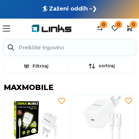
🏄 Zaženi oddih –❯
0
0
0
sortiraj
Filtriraj
MAXMOBILE