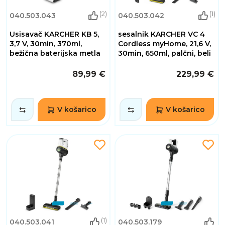
(2)
(1)
040.503.043
040.503.042
Usisavač KARCHER KB 5,
sesalnik KARCHER VC 4
3,7 V, 30min, 370ml,
Cordless myHome, 21,6 V,
bežična baterijska metla
30min, 650ml, palčni, beli
89,99 €
229,99 €
V košarico
V košarico
(1)
040.503.041
040.503.179