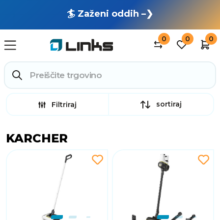
🏄 Zaženi oddih –❯
0
0
0
sortiraj
Filtriraj
KARCHER