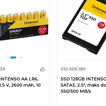
039
010.505.180
e INTENSO AA LR6,
SSD 128GB INTENSO
 1.5 V, 2600 mAh, 10
SATA3, 2.5", maks d
550/500 MB/s