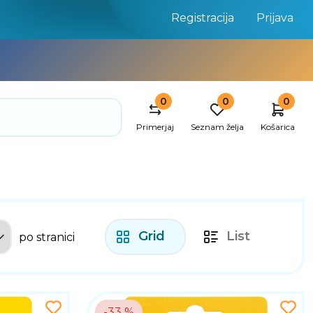
Registracija
Prijava
0
0
0
Primerjaj
Seznam želja
Košarica
Grid
List
po stranici
-33 %