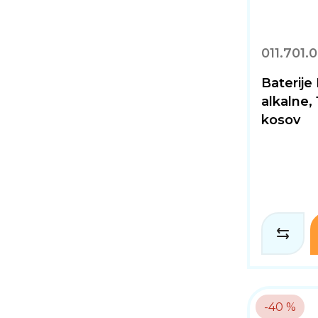
011.701.
Baterij
alkalne,
kosov
-40 %