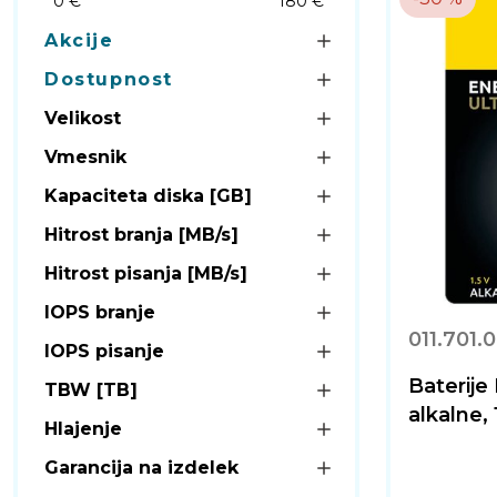
0 €
180 €
Akcije
Dostupnost
Velikost
Vmesnik
Kapaciteta diska [GB]
Hitrost branja [MB/s]
Hitrost pisanja [MB/s]
IOPS branje
011.701.
IOPS pisanje
Baterij
TBW [TB]
alkalne,
Hlajenje
Garancija na izdelek