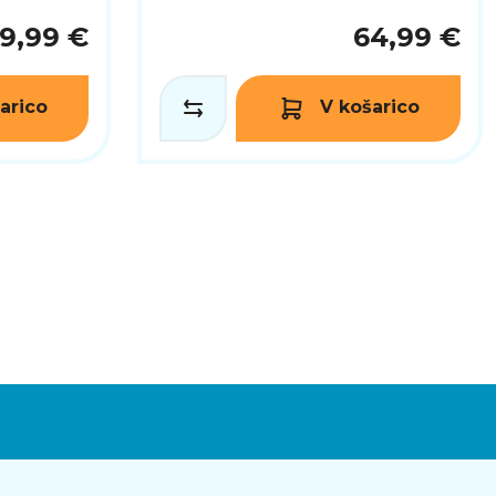
9,99 €
64,99 €
arico
V košarico