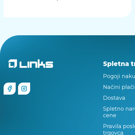
Spletna t
Pogoji nak
Načini plači
Dostava
Spletno nar
cene
Pravila pos
trgovca