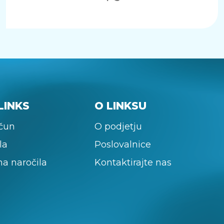
LINKS
O LINKSU
ačun
O podjetju
la
Poslovalnice
na naročila
Kontaktirajte nas