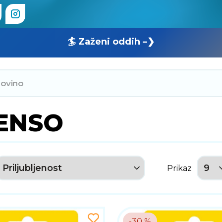
🏄 Zaženi oddih –❯
ENSO
Prikaz
-30 %