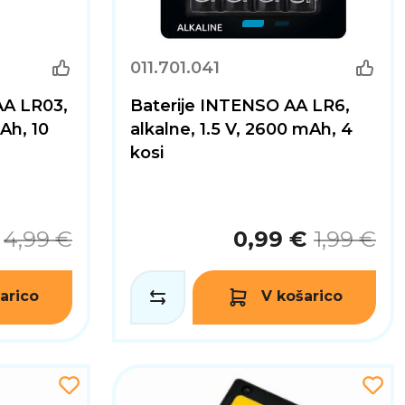
011.701.041
AA LR03,
Baterije INTENSO AA LR6,
mAh, 10
alkalne, 1.5 V, 2600 mAh, 4
kosi
4,99 €
0,99 €
1,99 €
arico
V košarico