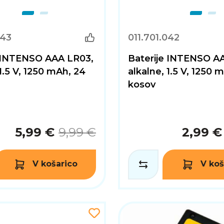
043
011.701.042
e INTENSO AAA LR03,
Baterije INTENSO A
 1.5 V, 1250 mAh, 24
alkalne, 1.5 V, 1250 
kosov
5,99 €
9,99 €
2,99 €
V košarico
V koš