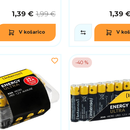
1,39 €
1,99 €
1,39 
V košarico
V koš
-40 %