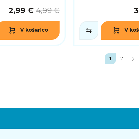
2,99 €
4,99 €
3
V košarico
V koš
1
2