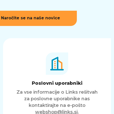
Naročite se na naše novice
Poslovni uporabniki
Za vse informacije o Links rešitvah
za poslovne uporabnike nas
kontaktirajte na e-pošto
webshop@links.si
.