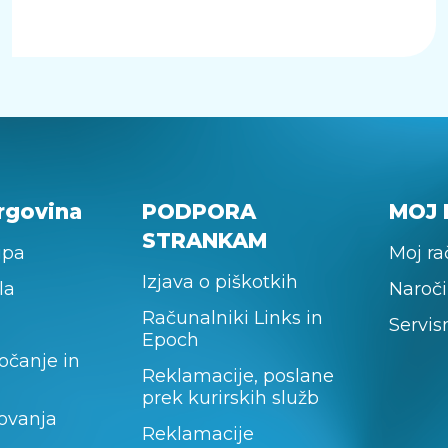
rgovina
PODPORA
MOJ 
STRANKAM
upa
Moj r
Izjava o piškotkih
la
Naroči
Računalniki Links in
Servis
Epoch
očanje in
Reklamacije, poslane
prek kurirskih služb
lovanja
Reklamacije