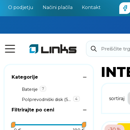
O podjetju
Načini plačila
Kontakt
INT
Kategorije
7
Baterije
sortiraj
4
Polprevodniški disk (SSD)
Filtrirajte po ceni
-30 %