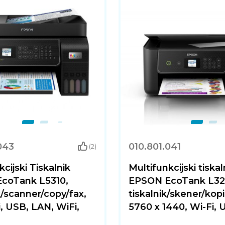
043
010.801.041
(2)
cijski Tiskalnik
Multifunkcijski tiskal
coTank L5310,
EPSON EcoTank L32
k/scanner/copy/fax,
tiskalnik/skener/kopir
, USB, LAN, WiFi,
5760 x 1440, Wi-Fi, 