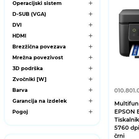
Operacijski sistem
D-SUB (VGA)
DVI
HDMI
Brezžična povezava
Mrežna povezivost
3D podrška
Zvočniki [W]
Barva
010.801.
Garancija na izdelek
Multifunk
EPSON E
Pogoj
Tiskalni
5760 dpi
črni