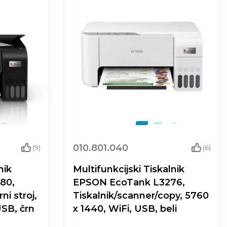
010.801.040
(9)
(6)
nik
Multifunkcijski Tiskalnik
80,
EPSON EcoTank L3276,
ni stroj,
Tiskalnik/scanner/copy, 5760
USB, črn
x 1440, WiFi, USB, beli