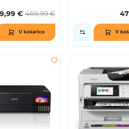
9,99 €
469,99 €
47
V košarico
V koš