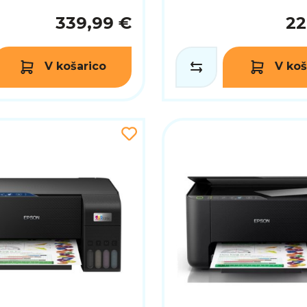
339,99 €
22
V košarico
V koš