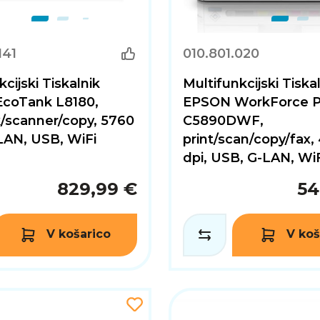
141
010.801.020
cijski Tiskalnik
Multifunkcijski Tiska
coTank L8180,
EPSON WorkForce P
k/scanner/copy, 5760
C5890DWF,
 LAN, USB, WiFi
print/scan/copy/fax,
dpi, USB, G-LAN, Wi
829,99 €
54
V košarico
V koš