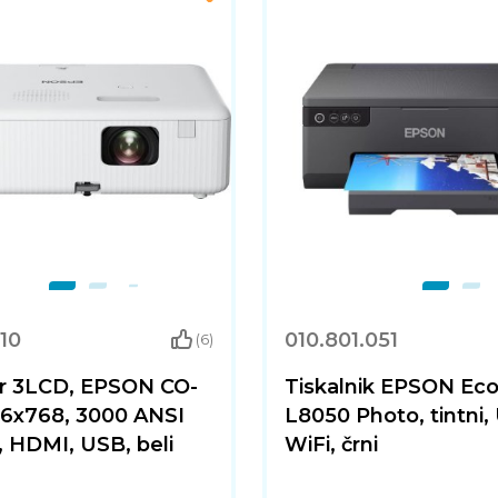
010
010.801.051
(6)
or 3LCD, EPSON CO-
Tiskalnik EPSON Ec
66x768, 3000 ANSI
L8050 Photo, tintni,
 HDMI, USB, beli
WiFi, črni