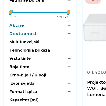
Filtrirajte po ceni
6 €
5806 €
Akcije
Dostupnost
Multifunkcijski
Tehnologija prikaza
Vrsta tinte
Boja tinte
011.401.
Crno-bijeli / U boji
Projekt
Izvor svjetla
W01, 13
Format ispisa
Lumena,
Kapacitet [ml]