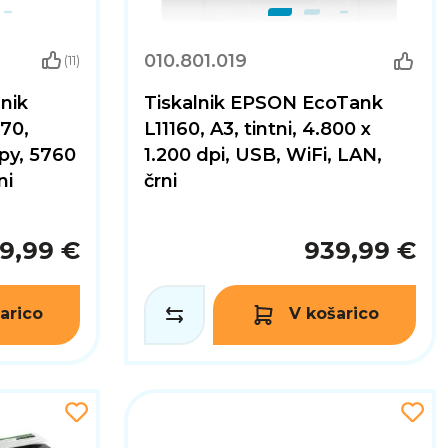
010.801.019
(11)
lnik
Tiskalnik EPSON EcoTank
70,
L11160, A3, tintni, 4.800 x
py, 5760
1.200 dpi, USB, WiFi, LAN,
ni
črni
9,99 €
939,99 €
arico
V košarico