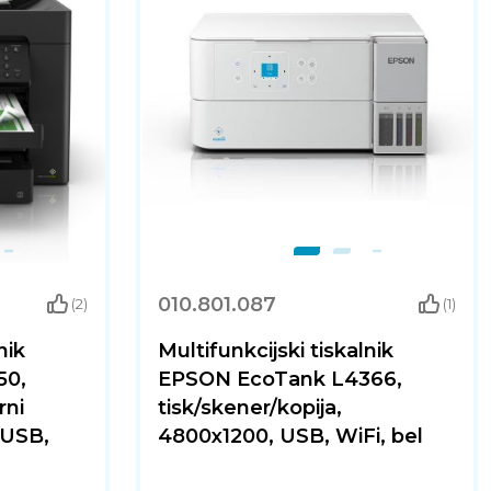
010.801.087
(2)
(1)
nik
Multifunkcijski tiskalnik
50,
EPSON EcoTank L4366,
rni
tisk/skener/kopija,
 USB,
4800x1200, USB, WiFi, bel