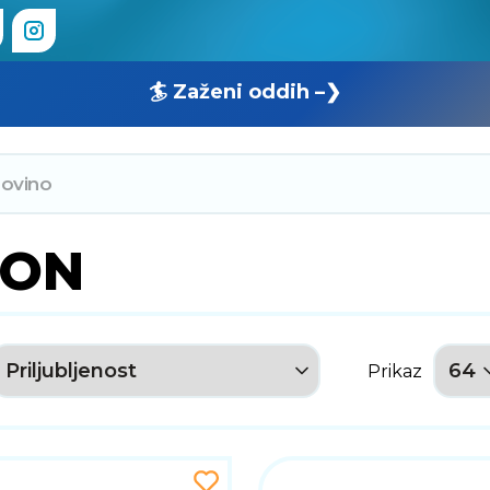
🏄 Zaženi oddih –❯
SON
Prikaz