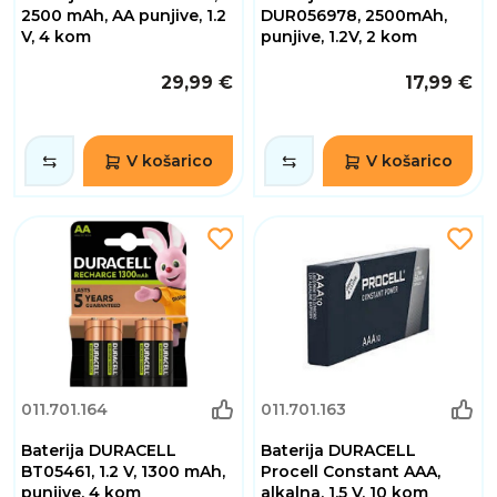
2500 mAh, AA punjive, 1.2
DUR056978, 2500mAh,
V, 4 kom
punjive, 1.2V, 2 kom
29,99 €
17,99 €
V košarico
V košarico
011.701.164
011.701.163
Baterija DURACELL
Baterija DURACELL
BT05461, 1.2 V, 1300 mAh,
Procell Constant AAA,
punjive, 4 kom
alkalna, 1.5 V, 10 kom