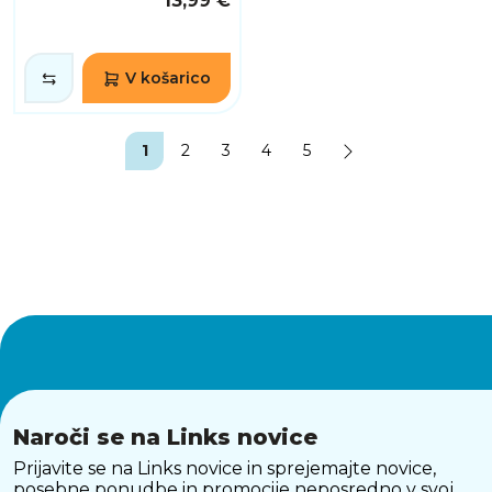
13,99 €
V košarico
1
2
3
4
5
Naroči se na Links novice
Prijavite se na Links novice in sprejemajte novice,
posebne ponudbe in promocije neposredno v svoj