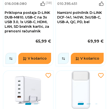
(38)
016.008.080
010.395.451
Priklopna postaja D-LINK
Namizni polnilnik D-LINK
DUB-M810, USB-C na 3x
DCF-141, 140W, 3xUSB-C,
USB 3.0, 1x USB-C, HDMI,
USB-A, QC, PD, bel
LAN, SD bralnik kartic, za
prenosni računalnik
65,99 €
69,99 €
V košarico
V košarico