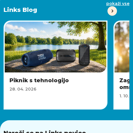
pokaži vse
Links Blog
Piknik s tehnologijo
Zago
omre
28. 04. 2026
1. 10. 
Naroči se na Links novice