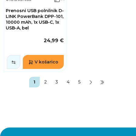
Prenosni USB polnilnik D-
LINK PowerBank DPP-101,
10000 mAh, 1x USB-C, 1x
USB-A, bel
24,99 €
V košarico
1
2
3
4
5