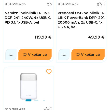
(1)
010.395.456
010.395.452
Namizni polnilnik D-LINK
Prenosni USB polnilnik D-
DCF-241, 240W, 4x USB-C
LINK PowerBank DPP-201,
PD 3.1, 1xUSB-A, bel
20000 mAh, 2x USB-C, 1x
USB-A, bel
119,99 €
49,99 €
V košarico
V košarico
(1)
010.395.455