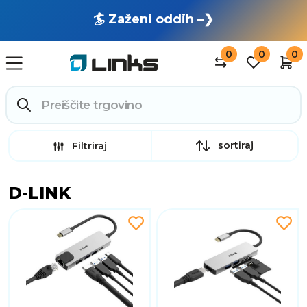
🏄 Zaženi oddih –❯
0
0
0
sortiraj
Filtriraj
D-LINK