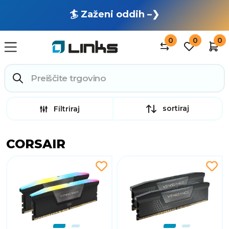
🏄 Zaženi oddih –❯
0
0
0
sortiraj
Filtriraj
CORSAIR