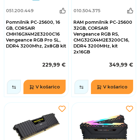
051.200.449
010.504.375
Pomnilnik PC-25600, 16
RAM pomnilnik PC-25600
GB, CORSAIR
32GB, CORSAIR
CMH16GX4M2E3200C16
Vengeance RGB RS,
Vengeance RGB Pro SL,
CMG32GX4M2E3200C16,
DDR4 3200Mhz, 2x8GB kit
DDR4 3200MHz, kit
2x16GB
229,99 €
349,99 €
V košarico
V košarico