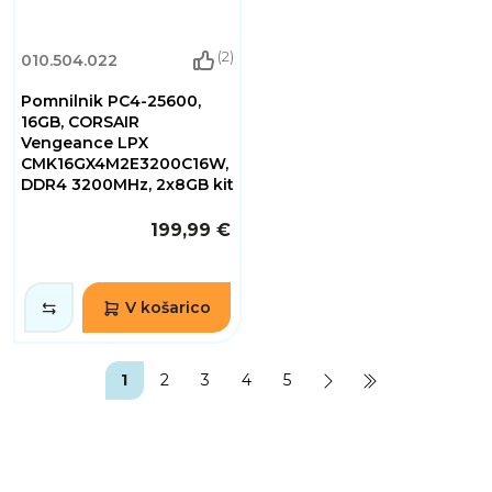
(2)
010.504.022
Pomnilnik PC4-25600,
16GB, CORSAIR
Vengeance LPX
CMK16GX4M2E3200C16W,
DDR4 3200MHz, 2x8GB kit
199,99 €
V košarico
1
2
3
4
5