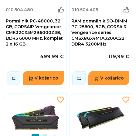
010.504.480
010.504.405
Pomnilnik PC-48000, 32
RAM pomnilnik SO-DIMM
GB, CORSAIR Vengeance
PC-25600, 8GB, CORSAIR
CMK32GX5M2B6000Z38,
Vengeance series,
DDR5 6000 MHz, komplet
CMSX8GX4M1A3200C22,
2 x 16 GB.
DDR4 3200MHz
499,99 €
119,99 €
V košarico
V košarico